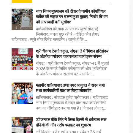
नगर निगम मुख्यालय की दीवार के समीप कॉमर्शियल
मार्केट की सड़क पर चलना हुआ मुहाल, निर्माण विभाग
की लापरवाही बनी मुसीबत
कर्तव्यनिष्ठा को ताक पर रखकर कुर्सी तोड़ रहे
जिम्मेदार, जनता पूछ रही है - दंडित कौन होगा?
ग़ाज़ियाबाद : ब्यूरो चीफ दिनेश जमदग्नि। कहते हैं कि ...
श्री चैतन्य टेक्नो स्कूल, नोएडा-3 में ‘मिशन हरितोदय’
के अंतर्गत पर्यावरण जागरूकता कार्यक्रम संपन्न
नोएडा। श्री चैतन्य टेक्नो स्कूल, नोएडा-41 में जुलाई
2026 के स्मार्ट लिविंग प्रोग्राम की थीम “हरितोदय”
के अंतर्गत पर्यावरण संरक्षण पर आधारित ...
महापौर ग़ाज़ियाबाद तथा नगर आयुक्त ने सदन कक्ष
तथा कार्यकारिणी कक्ष का किया लोकार्पण
ग़ाज़ियाबाद : संपादक बृजेश श्रीवास्तव। गाजियाबाद
नगर निगम मुख्यालय में सदन कक्ष तथा कार्यकारिणी
कक्ष का जीर्णोद्धार कराया गया है। जिसका लोकार्...
डॉ जनरल वीके सिंह ने किया दिल्ली से धर्मशाला तक
इंडिगो की नॉन स्टॉप फ्लाइट का शुभारंभ
नई दिल्ली : बृजेश श्रीवास्तव। रविवार 26 मार्च