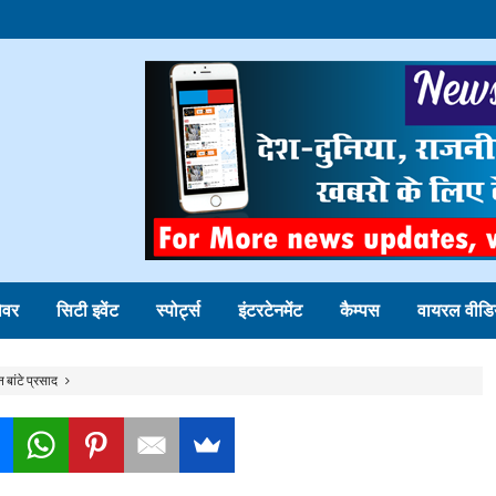
ोवर
सिटी इवेंट
स्पोर्ट्स
इंटरटेनमेंट
कैम्पस
वायरल वीडि
न बांटे प्रसाद