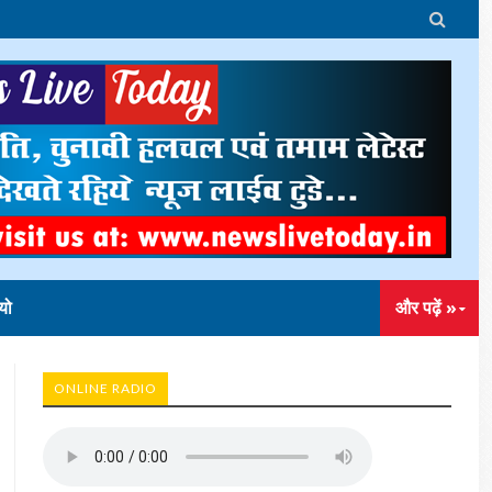

यो
और पढ़ें »
ONLINE RADIO