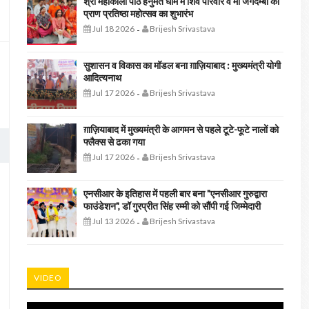
श्री महाकाली पीठ हनुमत धाम में शिव परिवार व मां जगदम्बा की
प्राण प्रतिष्ठा महोत्सव का शुभारंभ
Jul 18 2026
Brijesh Srivastava
-
सुशासन व विकास का मॉडल बना ग़ाज़ियाबाद : ​मुख्यमंत्री योगी
आदित्यनाथ
Jul 17 2026
Brijesh Srivastava
-
ग़ाज़ियाबाद में मुख्यमंत्री के आगमन से पहले टूटे-फूटे नालों को
फ्लैक्स से ढका गया
Jul 17 2026
Brijesh Srivastava
-
एनसीआर के इतिहास में पहली बार बना "एनसीआर गुरुद्वारा
फाउंडेशन", डॉ गुरप्रीत सिंह रम्मी को सौंपी गई जिम्मेदारी
Jul 13 2026
Brijesh Srivastava
-
VIDEO