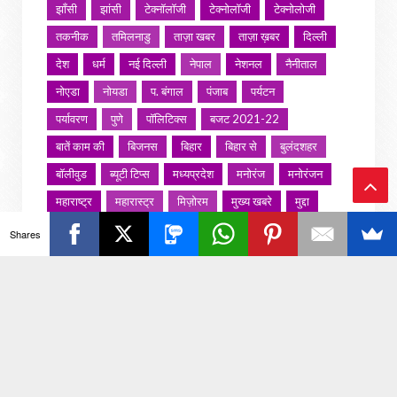
झाँसी
झांसी
टेक्नॉलॉजी
टेक्नोलॉजी
टेक्नोलोजी
तकनीक
तमिलनाडु
ताज़ा खबर
ताज़ा ख़बर
दिल्ली
देश
धर्म
नई दिल्ली
नेपाल
नेशनल
नैनीताल
नोएडा
नोयडा
प. बंगाल
पंजाब
पर्यटन
पर्यावरण
पुणे
पॉलिटिक्स
बजट 2021-22
बातें काम की
बिजनस
बिहार
बिहार से
बुलंदशहर
बॉलीवुड
ब्यूटी टिप्स
मध्यप्रदेश
मनोरंज
मनोरंजन
महाराष्ट्र
महारास्ट्र
मिज़ोरम
मुख्य खबरे
मुद्दा
Ba
मुंबई
मुंबई मनोरंजन
मौसम
राजनीति
राजस्थान
Shares
ck
राशिफल
राष्ट्रीय
रोजगार
लखनऊ
लाइफस्टाइल
लाइफ़स्टाइल
वायरल वीडियो
विविध
व्यापार
To
शख्सियत
शख़्सियत
शिक्षा
समाज
संस्कार
To
संस्कृति
साहित्य सरोवर
सिटी इवेंट
स्पोर्ट्स
p
स्वस्थ्य
स्वास्थ
स्वास्थ्य
हरयाणा
हरियाणा
हिमाचल प्रदेश
हेल्थ
होली 2022