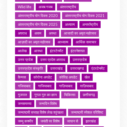
Wild life
अजब गजब
अंतरराष्ट्रीय
अंतरराष्ट्रीय योग दिवस 2020
अंतरराष्ट्रीय योग दिवस 2021
अंतरराष्ट्रीय योग दिवस 2025
अध्यात्म
अन्तर्राष्ट्रीय
अपराध
असम
अस्था
आजादी का अमृत महोत्सव
आज़ादी का अमृत महोत्सव
आध्यात्म
आर्थिक समाचार
आलेख
आस्था
इंटरटेनमेंट
इंटरनेशनल
उत्तर प्रदेश
उत्तर प्रदेश अपराध
उत्तरप्रदेश
उत्तरप्रदेश संस्कृति
उत्तराखंड
उत्तराखण्ड
एंटरटेनमेंट
कैम्पस
कोरोना अपडेट
कोविड अपडेट
खेल
गजियाबाद
गाजियाबाद
गाज़ियाबाद
ग़ाज़ियाबाद
गुजरात
गूगल गुरु का ज्ञान
चिकित्सा
छत्तीसगढ़
जनसमस्या
जन्मदिन विशेष
जन्माष्टमी सप्ताह विशेष लेख श्रृंखला
जन्माष्टमी स्पेशल परिशिष्ट
जम्मू कश्मीर
जयंती पर विशेष
जापान से
झारखंड