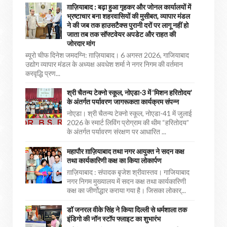
ग़ाज़ियाबाद : बढ़ा हुआ गृहकर और जोनल कार्यालयों में
भ्रष्टाचार बना शहरवासियों की मुसीबत, व्यापार मंडल
ने की जब तक हाउसटैक्स पुरानी दरों पर लागू नहीं हो
जाता तब तक सॉफ्टवेयर अपडेट और राहत की
जोरदार मांग
ब्यूरो चीफ दिनेश जमदग्नि: ग़ाज़ियाबाद। 6 अगस्त 2026, गाजियाबाद
उद्योग व्यापार मंडल के अध्यक्ष अवधेश शर्मा ने नगर निगम की वर्तमान
करवृद्धि प्रण...
श्री चैतन्य टेक्नो स्कूल, नोएडा-3 में ‘मिशन हरितोदय’
के अंतर्गत पर्यावरण जागरूकता कार्यक्रम संपन्न
नोएडा। श्री चैतन्य टेक्नो स्कूल, नोएडा-41 में जुलाई
2026 के स्मार्ट लिविंग प्रोग्राम की थीम “हरितोदय”
के अंतर्गत पर्यावरण संरक्षण पर आधारित ...
महापौर ग़ाज़ियाबाद तथा नगर आयुक्त ने सदन कक्ष
तथा कार्यकारिणी कक्ष का किया लोकार्पण
ग़ाज़ियाबाद : संपादक बृजेश श्रीवास्तव। गाजियाबाद
नगर निगम मुख्यालय में सदन कक्ष तथा कार्यकारिणी
कक्ष का जीर्णोद्धार कराया गया है। जिसका लोकार्...
डॉ जनरल वीके सिंह ने किया दिल्ली से धर्मशाला तक
इंडिगो की नॉन स्टॉप फ्लाइट का शुभारंभ