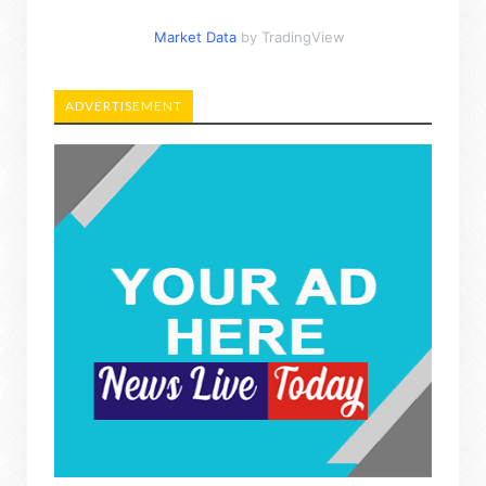
Market Data
by TradingView
ADVERTISEMENT