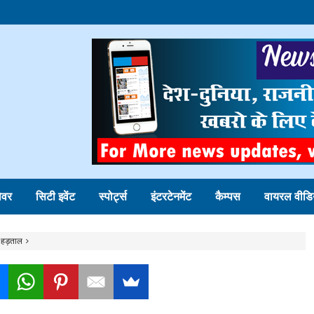
ोवर
सिटी इवेंट
स्पोर्ट्स
इंटरटेनमेंट
कैम्पस
वायरल वीडि
गे हड़ताल