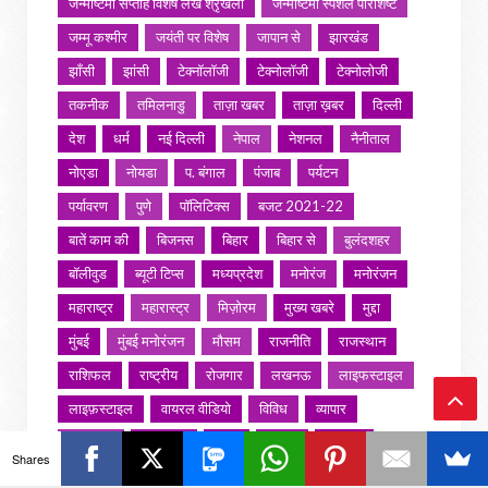
जन्माष्टमी सप्ताह विशेष लेख श्रृंखला
जन्माष्टमी स्पेशल परिशिष्ट
जम्मू कश्मीर
जयंती पर विशेष
जापान से
झारखंड
झाँसी
झांसी
टेक्नॉलॉजी
टेक्नोलॉजी
टेक्नोलोजी
तकनीक
तमिलनाडु
ताज़ा खबर
ताज़ा ख़बर
दिल्ली
देश
धर्म
नई दिल्ली
नेपाल
नेशनल
नैनीताल
नोएडा
नोयडा
प. बंगाल
पंजाब
पर्यटन
पर्यावरण
पुणे
पॉलिटिक्स
बजट 2021-22
बातें काम की
बिजनस
बिहार
बिहार से
बुलंदशहर
बॉलीवुड
ब्यूटी टिप्स
मध्यप्रदेश
मनोरंज
मनोरंजन
महाराष्ट्र
महारास्ट्र
मिज़ोरम
मुख्य खबरे
मुद्दा
मुंबई
मुंबई मनोरंजन
मौसम
राजनीति
राजस्थान
राशिफल
राष्ट्रीय
रोजगार
लखनऊ
लाइफस्टाइल
लाइफ़स्टाइल
वायरल वीडियो
विविध
व्यापार
Ba
शख्सियत
शख़्सियत
शिक्षा
समाज
संस्कार
Shares
संस्कृति
साहित्य सरोवर
सिटी इवेंट
स्पोर्ट्स
ck