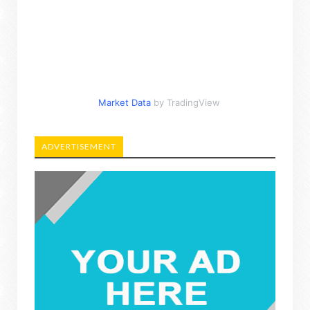
Market Data
by TradingView
ADVERTISEMENT