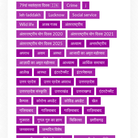
79वां स्वतंत्रता दिवस 🇮🇳
Crime
j
leh-laddakh
Lucknow
Social service
Wild life
अजब गजब
अंतरराष्ट्रीय
अंतरराष्ट्रीय योग दिवस 2020
अंतरराष्ट्रीय योग दिवस 2021
अंतरराष्ट्रीय योग दिवस 2025
अध्यात्म
अन्तर्राष्ट्रीय
अपराध
असम
अस्था
आजादी का अमृत महोत्सव
आज़ादी का अमृत महोत्सव
आध्यात्म
आर्थिक समाचार
आलेख
आस्था
इंटरटेनमेंट
इंटरनेशनल
उत्तर प्रदेश
उत्तर प्रदेश अपराध
उत्तरप्रदेश
उत्तरप्रदेश संस्कृति
उत्तराखंड
उत्तराखण्ड
एंटरटेनमेंट
कैम्पस
कोरोना अपडेट
कोविड अपडेट
खेल
गजियाबाद
गाजियाबाद
गाज़ियाबाद
ग़ाज़ियाबाद
गुजरात
गूगल गुरु का ज्ञान
चिकित्सा
छत्तीसगढ़
जनसमस्या
जन्मदिन विशेष