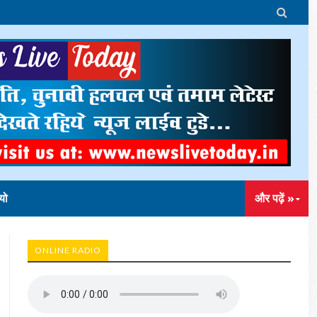

यो
और पढ़ें »
ONLINE RADIO