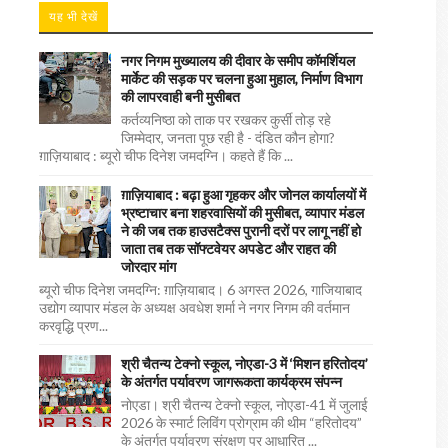
यह भी देखें
नगर निगम मुख्यालय की दीवार के समीप कॉमर्शियल
मार्केट की सड़क पर चलना हुआ मुहाल, निर्माण विभाग
की लापरवाही बनी मुसीबत
कर्तव्यनिष्ठा को ताक पर रखकर कुर्सी तोड़ रहे
जिम्मेदार, जनता पूछ रही है - दंडित कौन होगा?
ग़ाज़ियाबाद : ब्यूरो चीफ दिनेश जमदग्नि। कहते हैं कि ...
ग़ाज़ियाबाद : बढ़ा हुआ गृहकर और जोनल कार्यालयों में
भ्रष्टाचार बना शहरवासियों की मुसीबत, व्यापार मंडल
ने की जब तक हाउसटैक्स पुरानी दरों पर लागू नहीं हो
जाता तब तक सॉफ्टवेयर अपडेट और राहत की
जोरदार मांग
ब्यूरो चीफ दिनेश जमदग्नि: ग़ाज़ियाबाद। 6 अगस्त 2026, गाजियाबाद
उद्योग व्यापार मंडल के अध्यक्ष अवधेश शर्मा ने नगर निगम की वर्तमान
करवृद्धि प्रण...
श्री चैतन्य टेक्नो स्कूल, नोएडा-3 में ‘मिशन हरितोदय’
के अंतर्गत पर्यावरण जागरूकता कार्यक्रम संपन्न
नोएडा। श्री चैतन्य टेक्नो स्कूल, नोएडा-41 में जुलाई
2026 के स्मार्ट लिविंग प्रोग्राम की थीम “हरितोदय”
के अंतर्गत पर्यावरण संरक्षण पर आधारित ...