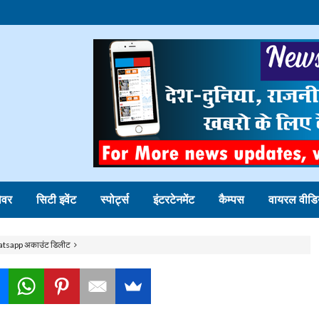
ोवर
सिटी इवेंट
स्पोर्ट्स
इंटरटेनमेंट
कैम्पस
वायरल वीडि
ा whatsapp अकाउंट डिलीट