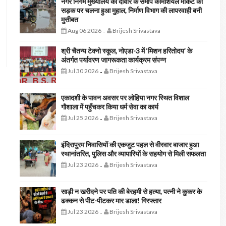
नगर निगम मुख्यालय की दीवार के समीप कॉमर्शियल मार्केट की
सड़क पर चलना हुआ मुहाल, निर्माण विभाग की लापरवाही बनी
मुसीबत
Aug 06 2026
Brijesh Srivastava
-
श्री चैतन्य टेक्नो स्कूल, नोएडा-3 में ‘मिशन हरितोदय’ के
अंतर्गत पर्यावरण जागरूकता कार्यक्रम संपन्न
Jul 30 2026
Brijesh Srivastava
-
एकादशी के पावन अवसर पर लोहिया नगर स्थित विशाल
गौशाला में पहुँचकर किया धर्म सेवा का कार्य
Jul 25 2026
Brijesh Srivastava
-
इंदिरापुरम निवासियों की एकजुट पहल से वीरवार बाजार हुआ
स्थानांतरित, पुलिस और व्यापारियों के सहयोग से मिली सफलता
Jul 23 2026
Brijesh Srivastava
-
साड़ी न खरीदने पर पति की बेरहमी से हत्या, पत्नी ने कुकर के
ढक्कन से पीट-पीटकर मार डाला! गिरफ्तार
Jul 23 2026
Brijesh Srivastava
-