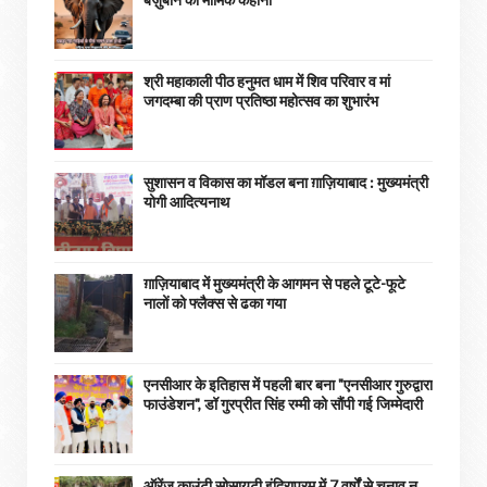
श्री महाकाली पीठ हनुमत धाम में शिव परिवार व मां
जगदम्बा की प्राण प्रतिष्ठा महोत्सव का शुभारंभ
सुशासन व विकास का मॉडल बना ग़ाज़ियाबाद : ​मुख्यमंत्री
योगी आदित्यनाथ
ग़ाज़ियाबाद में मुख्यमंत्री के आगमन से पहले टूटे-फूटे
नालों को फ्लैक्स से ढका गया
एनसीआर के इतिहास में पहली बार बना "एनसीआर गुरुद्वारा
फाउंडेशन", डॉ गुरप्रीत सिंह रम्मी को सौंपी गई जिम्मेदारी
ऑरेंज काउंटी सोसायटी इंदिरापुरम में 7 वर्षों से चुनाव न