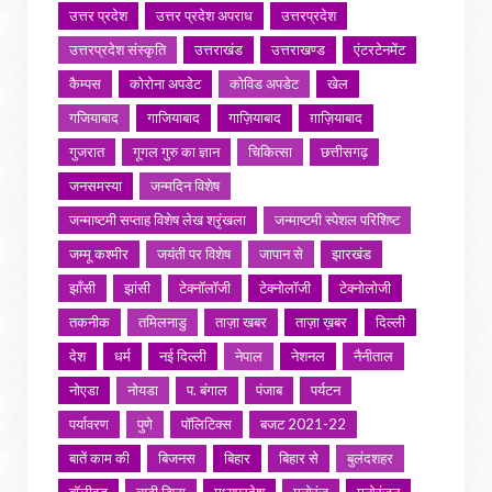
उत्तर प्रदेश
उत्तर प्रदेश अपराध
उत्तरप्रदेश
उत्तरप्रदेश संस्कृति
उत्तराखंड
उत्तराखण्ड
एंटरटेनमेंट
कैम्पस
कोरोना अपडेट
कोविड अपडेट
खेल
गजियाबाद
गाजियाबाद
गाज़ियाबाद
ग़ाज़ियाबाद
गुजरात
गूगल गुरु का ज्ञान
चिकित्सा
छत्तीसगढ़
जनसमस्या
जन्मदिन विशेष
जन्माष्टमी सप्ताह विशेष लेख श्रृंखला
जन्माष्टमी स्पेशल परिशिष्ट
जम्मू कश्मीर
जयंती पर विशेष
जापान से
झारखंड
झाँसी
झांसी
टेक्नॉलॉजी
टेक्नोलॉजी
टेक्नोलोजी
तकनीक
तमिलनाडु
ताज़ा खबर
ताज़ा ख़बर
दिल्ली
देश
धर्म
नई दिल्ली
नेपाल
नेशनल
नैनीताल
नोएडा
नोयडा
प. बंगाल
पंजाब
पर्यटन
पर्यावरण
पुणे
पॉलिटिक्स
बजट 2021-22
बातें काम की
बिजनस
बिहार
बिहार से
बुलंदशहर