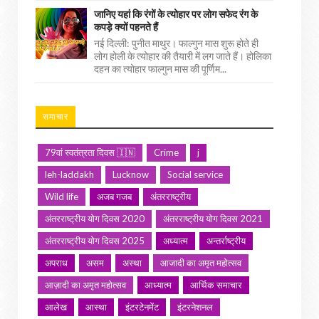
जानिए यहां कि रंगों के त्योहार पर लोग सफेद रंग के
कपड़े क्यों पहनते हैं
नई दिल्ली: पुनीत माथुर। फाल्गुन मास शुरू होते ही
लोग होली के त्योहार की तैयारी में लग जाते हैं। होलिका
दहन का त्योहार फाल्गुन मास की पूर्णिम...
समाचार
79वां स्वतंत्रता दिवस 🇮🇳
Crime
j
leh-laddakh
Lucknow
Social service
Wild life
अजब गजब
अंतरराष्ट्रीय
अंतरराष्ट्रीय योग दिवस 2020
अंतरराष्ट्रीय योग दिवस 2021
अंतरराष्ट्रीय योग दिवस 2025
अध्यात्म
अन्तर्राष्ट्रीय
अपराध
असम
अस्था
आजादी का अमृत महोत्सव
आज़ादी का अमृत महोत्सव
आध्यात्म
आर्थिक समाचार
आलेख
आस्था
इंटरटेनमेंट
इंटरनेशनल