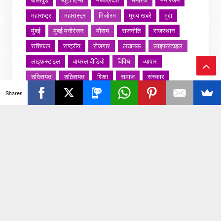
बॉलीवुड
ब्यूटी टिप्स
मध्यप्रदेश
मनोरंज
मनोरंजन
महाराष्ट्र
महारास्ट्र
मिज़ोरम
मुख्य खबरे
मुद्दा
मुंबई
मुंबई मनोरंजन
मौसम
राजनीति
राजस्थान
राशिफल
राष्ट्रीय
रोजगार
लखनऊ
लाइफस्टाइल
लाइफ़स्टाइल
वायरल वीडियो
विविध
व्यापार
शख्सियत
शख़्सियत
शिक्षा
समाज
संस्कार
Ba
संस्कृति
साहित्य सरोवर
सिटी इवेंट
स्पोर्ट्स
Shares
ck
स्वस्थ्य
स्वास्थ
स्वास्थ्य
हरयाणा
हरियाणा
To
हिमाचल प्रदेश
हेल्थ
होली 2022
To
जरा हटके
p