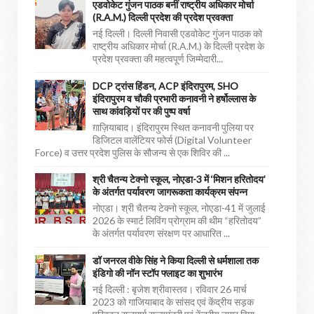
एडवोकेट गुंजन पाठक बनीं राष्ट्रीय अधिकार मोर्चा
(R.A.M.) दिल्ली प्रदेश की प्रदेश प्रवक्ता
नई दिल्ली। दिल्ली निवासी एडवोकेट गुंजन पाठक को
राष्ट्रीय अधिकार मोर्चा (R.A.M.) के दिल्ली प्रदेश के
प्रदेश प्रवक्ता की महत्वपूर्ण जिम्मेदारी...
DCP ट्रांस हिंडन, ACP इंदिरापुरम, SHO
इंदिरापुरम व चौकी प्रभारी कनावनी ने हर्षोल्लास के
साथ कांवड़ियों पर की पुष्प वर्षा
ग़ाज़ियाबाद। इंदिरापुरम स्थित कनावनी पुलिया पर
डिजिटल वालेंटियर फोर्स (Digital Volunteer
Force) व उत्तर प्रदेश पुलिस के सौजन्य से एक शिविर की ...
श्री चैतन्य टेक्नो स्कूल, नोएडा-3 में ‘मिशन हरितोदय’
के अंतर्गत पर्यावरण जागरूकता कार्यक्रम संपन्न
नोएडा। श्री चैतन्य टेक्नो स्कूल, नोएडा-41 में जुलाई
2026 के स्मार्ट लिविंग प्रोग्राम की थीम “हरितोदय”
के अंतर्गत पर्यावरण संरक्षण पर आधारित ...
डॉ जनरल वीके सिंह ने किया दिल्ली से धर्मशाला तक
इंडिगो की नॉन स्टॉप फ्लाइट का शुभारंभ
नई दिल्ली : बृजेश श्रीवास्तव। रविवार 26 मार्च
2023 को गाजियाबाद के सांसद एवं केंद्रीय सड़क