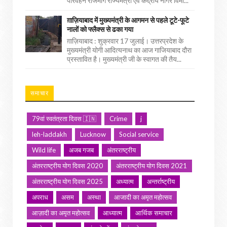
परिवहन राजमार्ग राज्यमंत्री एवं केंद्रीय नागर विमा...
ग़ाज़ियाबाद में मुख्यमंत्री के आगमन से पहले टूटे-फूटे
नालों को फ्लैक्स से ढका गया
ग़ाज़ियाबाद : शुक्रवार 17 जुलाई। उत्तरप्रदेश के
मुख्यमंत्री योगी आदित्यनाथ का आज गाजियाबाद दौरा
प्रस्तावित है। मुख्यमंत्री जी के स्वागत की तैय...
समाचार
79वां स्वतंत्रता दिवस 🇮🇳
Crime
j
leh-laddakh
Lucknow
Social service
Wild life
अजब गजब
अंतरराष्ट्रीय
अंतरराष्ट्रीय योग दिवस 2020
अंतरराष्ट्रीय योग दिवस 2021
अंतरराष्ट्रीय योग दिवस 2025
अध्यात्म
अन्तर्राष्ट्रीय
अपराध
असम
अस्था
आजादी का अमृत महोत्सव
आज़ादी का अमृत महोत्सव
आध्यात्म
आर्थिक समाचार