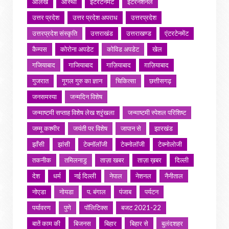
आलेख
आस्था
इंटरटेनमेंट
इंटरनेशनल
उत्तर प्रदेश
उत्तर प्रदेश अपराध
उत्तरप्रदेश
उत्तरप्रदेश संस्कृति
उत्तराखंड
उत्तराखण्ड
एंटरटेनमेंट
कैम्पस
कोरोना अपडेट
कोविड अपडेट
खेल
गजियाबाद
गाजियाबाद
गाज़ियाबाद
ग़ाज़ियाबाद
गुजरात
गूगल गुरु का ज्ञान
चिकित्सा
छत्तीसगढ़
जनसमस्या
जन्मदिन विशेष
जन्माष्टमी सप्ताह विशेष लेख श्रृंखला
जन्माष्टमी स्पेशल परिशिष्ट
जम्मू कश्मीर
जयंती पर विशेष
जापान से
झारखंड
झाँसी
झांसी
टेक्नॉलॉजी
टेक्नोलॉजी
टेक्नोलोजी
तकनीक
तमिलनाडु
ताज़ा खबर
ताज़ा ख़बर
दिल्ली
देश
धर्म
नई दिल्ली
नेपाल
नेशनल
नैनीताल
नोएडा
नोयडा
प. बंगाल
पंजाब
पर्यटन
पर्यावरण
पुणे
पॉलिटिक्स
बजट 2021-22
बातें काम की
बिजनस
बिहार
बिहार से
बुलंदशहर