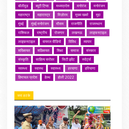
बॉलीवुड
ब्यूटी टिप्स
मध्यप्रदेश
मनोरंज
मनोरंजन
महाराष्ट्र
महारास्ट्र
मिज़ोरम
मुख्य खबरे
मुद्दा
मुंबई
मुंबई मनोरंजन
मौसम
राजनीति
राजस्थान
राशिफल
राष्ट्रीय
रोजगार
लखनऊ
लाइफस्टाइल
लाइफ़स्टाइल
वायरल वीडियो
विविध
व्यापार
शख्सियत
शख़्सियत
शिक्षा
समाज
संस्कार
संस्कृति
साहित्य सरोवर
सिटी इवेंट
स्पोर्ट्स
स्वस्थ्य
स्वास्थ
स्वास्थ्य
हरयाणा
हरियाणा
हिमाचल प्रदेश
हेल्थ
होली 2022
जरा हटके