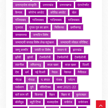
उत्तरप्रदेश संस्कृति
उत्तराखंड
उत्तराखण्ड
एंटरटेनमेंट
कैम्पस
कोरोना अपडेट
कोविड अपडेट
खेल
गजियाबाद
गाजियाबाद
गाज़ियाबाद
ग़ाज़ियाबाद
गुजरात
गूगल गुरु का ज्ञान
चिकित्सा
छत्तीसगढ़
जनसमस्या
जन्मदिन विशेष
जन्माष्टमी सप्ताह विशेष लेख श्रृंखला
जन्माष्टमी स्पेशल परिशिष्ट
जम्मू कश्मीर
जयंती पर विशेष
जापान से
झारखंड
झाँसी
झांसी
टेक्नॉलॉजी
टेक्नोलॉजी
टेक्नोलोजी
तकनीक
तमिलनाडु
ताज़ा खबर
ताज़ा ख़बर
दिल्ली
देश
धर्म
नई दिल्ली
नेपाल
नेशनल
नैनीताल
नोएडा
नोयडा
प. बंगाल
पंजाब
पर्यटन
पर्यावरण
पुणे
पॉलिटिक्स
बजट 2021-22
बातें काम की
बिजनस
बिहार
बिहार से
बुलंदशहर
बॉलीवुड
ब्यूटी टिप्स
मध्यप्रदेश
मनोरंज
मनोरंजन