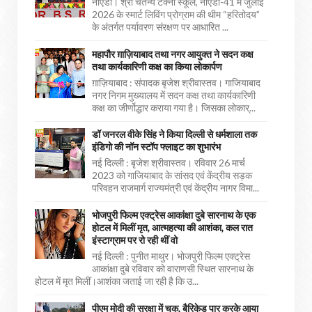
नोएडा। श्री चैतन्य टेक्नो स्कूल, नोएडा-41 में जुलाई
2026 के स्मार्ट लिविंग प्रोग्राम की थीम “हरितोदय”
के अंतर्गत पर्यावरण संरक्षण पर आधारित ...
महापौर ग़ाज़ियाबाद तथा नगर आयुक्त ने सदन कक्ष
तथा कार्यकारिणी कक्ष का किया लोकार्पण
ग़ाज़ियाबाद : संपादक बृजेश श्रीवास्तव। गाजियाबाद
नगर निगम मुख्यालय में सदन कक्ष तथा कार्यकारिणी
कक्ष का जीर्णोद्धार कराया गया है। जिसका लोकार्...
डॉ जनरल वीके सिंह ने किया दिल्ली से धर्मशाला तक
इंडिगो की नॉन स्टॉप फ्लाइट का शुभारंभ
नई दिल्ली : बृजेश श्रीवास्तव। रविवार 26 मार्च
2023 को गाजियाबाद के सांसद एवं केंद्रीय सड़क
परिवहन राजमार्ग राज्यमंत्री एवं केंद्रीय नागर विमा...
भोजपुरी फिल्म एक्ट्रेस आकांक्षा दुबे सारनाथ के एक
होटल में मिलीं मृत, आत्महत्या की आशंका, कल रात
इंस्टाग्राम पर रो रही थीं वो
नई दिल्ली : पुनीत माथुर। भोजपुरी फिल्म एक्ट्रेस
आकांक्षा दुबे रविवार को वाराणसी स्थित सारनाथ के
होटल में मृत मिलीं।आशंका जताई जा रही है कि उ...
पीएम मोदी की सुरक्षा में चूक, बैरिकेड पार करके आया