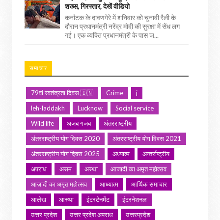
शख्स, गिरफ्तार, देखें वीडियो
कर्नाटक के दावणगेरे में शनिवार को चुनावी रैली के
दौरान प्रधानमंत्री नरेंद्र मोदी की सुरक्षा में सेंध लग
गई। एक व्यक्ति प्रधानमंत्री के पास ज...
समाचार
79वां स्वतंत्रता दिवस 🇮🇳
Crime
j
leh-laddakh
Lucknow
Social service
Wild life
अजब गजब
अंतरराष्ट्रीय
अंतरराष्ट्रीय योग दिवस 2020
अंतरराष्ट्रीय योग दिवस 2021
अंतरराष्ट्रीय योग दिवस 2025
अध्यात्म
अन्तर्राष्ट्रीय
अपराध
असम
अस्था
आजादी का अमृत महोत्सव
आज़ादी का अमृत महोत्सव
आध्यात्म
आर्थिक समाचार
आलेख
आस्था
इंटरटेनमेंट
इंटरनेशनल
उत्तर प्रदेश
उत्तर प्रदेश अपराध
उत्तरप्रदेश