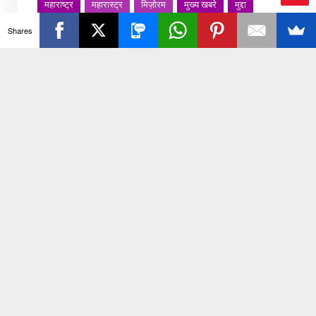
महाराष्ट्र
महारास्ट्र
मिज़ोरम
मुख्य खबरे
मुद्दा
Ba
मुंबई
मुंबई मनोरंजन
मौसम
राजनीति
राजस्थान
Shares
ck
राशिफल
राष्ट्रीय
रोजगार
लखनऊ
लाइफस्टाइल
लाइफ़स्टाइल
वायरल वीडियो
विविध
व्यापार
To
शख्सियत
शख़्सियत
शिक्षा
समाज
संस्कार
To
संस्कृति
साहित्य सरोवर
सिटी इवेंट
स्पोर्ट्स
p
स्वस्थ्य
स्वास्थ
स्वास्थ्य
हरयाणा
हरियाणा
हिमाचल प्रदेश
हेल्थ
होली 2022
जरा हटके