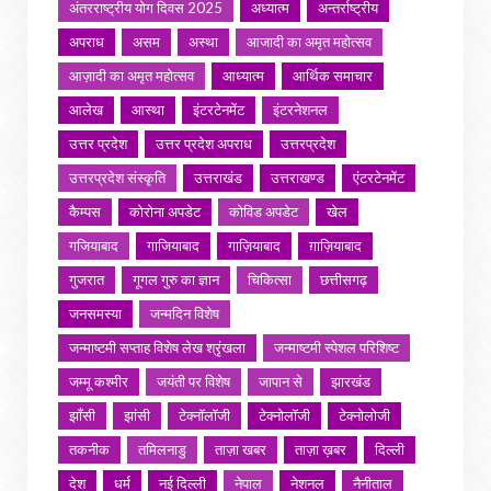
अंतरराष्ट्रीय योग दिवस 2025
अध्यात्म
अन्तर्राष्ट्रीय
अपराध
असम
अस्था
आजादी का अमृत महोत्सव
आज़ादी का अमृत महोत्सव
आध्यात्म
आर्थिक समाचार
आलेख
आस्था
इंटरटेनमेंट
इंटरनेशनल
उत्तर प्रदेश
उत्तर प्रदेश अपराध
उत्तरप्रदेश
उत्तरप्रदेश संस्कृति
उत्तराखंड
उत्तराखण्ड
एंटरटेनमेंट
कैम्पस
कोरोना अपडेट
कोविड अपडेट
खेल
गजियाबाद
गाजियाबाद
गाज़ियाबाद
ग़ाज़ियाबाद
गुजरात
गूगल गुरु का ज्ञान
चिकित्सा
छत्तीसगढ़
जनसमस्या
जन्मदिन विशेष
जन्माष्टमी सप्ताह विशेष लेख श्रृंखला
जन्माष्टमी स्पेशल परिशिष्ट
जम्मू कश्मीर
जयंती पर विशेष
जापान से
झारखंड
झाँसी
झांसी
टेक्नॉलॉजी
टेक्नोलॉजी
टेक्नोलोजी
तकनीक
तमिलनाडु
ताज़ा खबर
ताज़ा ख़बर
दिल्ली
देश
धर्म
नई दिल्ली
नेपाल
नेशनल
नैनीताल