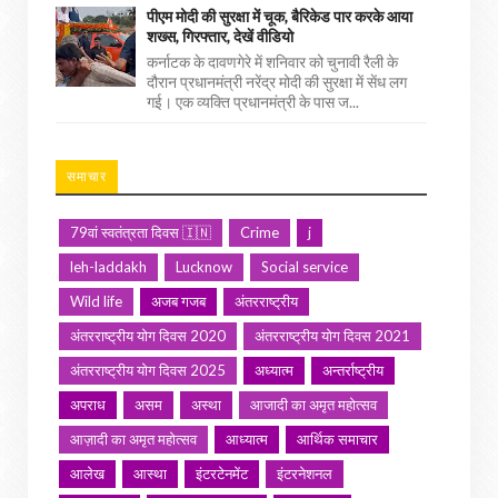
पीएम मोदी की सुरक्षा में चूक, बैरिकेड पार करके आया
शख्स, गिरफ्तार, देखें वीडियो
कर्नाटक के दावणगेरे में शनिवार को चुनावी रैली के
दौरान प्रधानमंत्री नरेंद्र मोदी की सुरक्षा में सेंध लग
गई। एक व्यक्ति प्रधानमंत्री के पास ज...
समाचार
79वां स्वतंत्रता दिवस 🇮🇳
Crime
j
leh-laddakh
Lucknow
Social service
Wild life
अजब गजब
अंतरराष्ट्रीय
अंतरराष्ट्रीय योग दिवस 2020
अंतरराष्ट्रीय योग दिवस 2021
अंतरराष्ट्रीय योग दिवस 2025
अध्यात्म
अन्तर्राष्ट्रीय
अपराध
असम
अस्था
आजादी का अमृत महोत्सव
आज़ादी का अमृत महोत्सव
आध्यात्म
आर्थिक समाचार
आलेख
आस्था
इंटरटेनमेंट
इंटरनेशनल