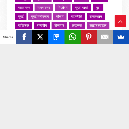
महाराष्ट्र
महारास्ट्र
मिज़ोरम
मुख्य खबरे
मुद्दा
मुंबई
मुंबई मनोरंजन
मौसम
राजनीति
राजस्थान
राशिफल
राष्ट्रीय
रोजगार
लखनऊ
लाइफस्टाइल
Ba
लाइफ़स्टाइल
वायरल वीडियो
विविध
व्यापार
Shares
ck
शख्सियत
शख़्सियत
शिक्षा
समाज
संस्कार
संस्कृति
साहित्य सरोवर
सिटी इवेंट
स्पोर्ट्स
To
स्वस्थ्य
स्वास्थ
स्वास्थ्य
हरयाणा
हरियाणा
To
हिमाचल प्रदेश
हेल्थ
होली 2022
p
जरा हटके