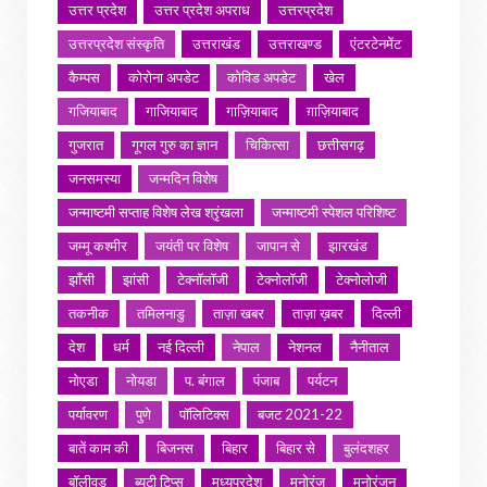
उत्तर प्रदेश
उत्तर प्रदेश अपराध
उत्तरप्रदेश
उत्तरप्रदेश संस्कृति
उत्तराखंड
उत्तराखण्ड
एंटरटेनमेंट
कैम्पस
कोरोना अपडेट
कोविड अपडेट
खेल
गजियाबाद
गाजियाबाद
गाज़ियाबाद
ग़ाज़ियाबाद
गुजरात
गूगल गुरु का ज्ञान
चिकित्सा
छत्तीसगढ़
जनसमस्या
जन्मदिन विशेष
जन्माष्टमी सप्ताह विशेष लेख श्रृंखला
जन्माष्टमी स्पेशल परिशिष्ट
जम्मू कश्मीर
जयंती पर विशेष
जापान से
झारखंड
झाँसी
झांसी
टेक्नॉलॉजी
टेक्नोलॉजी
टेक्नोलोजी
तकनीक
तमिलनाडु
ताज़ा खबर
ताज़ा ख़बर
दिल्ली
देश
धर्म
नई दिल्ली
नेपाल
नेशनल
नैनीताल
नोएडा
नोयडा
प. बंगाल
पंजाब
पर्यटन
पर्यावरण
पुणे
पॉलिटिक्स
बजट 2021-22
बातें काम की
बिजनस
बिहार
बिहार से
बुलंदशहर
बॉलीवुड
ब्यूटी टिप्स
मध्यप्रदेश
मनोरंज
मनोरंजन