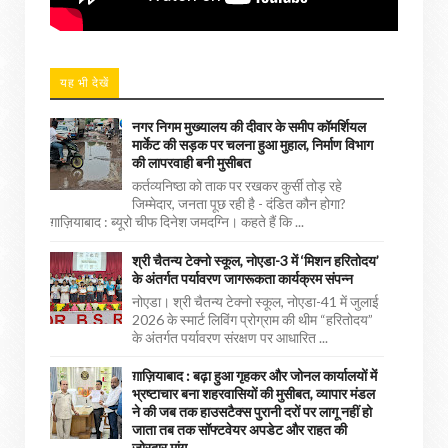
यह भी देखें
नगर निगम मुख्यालय की दीवार के समीप कॉमर्शियल
मार्केट की सड़क पर चलना हुआ मुहाल, निर्माण विभाग
की लापरवाही बनी मुसीबत
कर्तव्यनिष्ठा को ताक पर रखकर कुर्सी तोड़ रहे
जिम्मेदार, जनता पूछ रही है - दंडित कौन होगा?
ग़ाज़ियाबाद : ब्यूरो चीफ दिनेश जमदग्नि। कहते हैं कि ...
श्री चैतन्य टेक्नो स्कूल, नोएडा-3 में ‘मिशन हरितोदय’
के अंतर्गत पर्यावरण जागरूकता कार्यक्रम संपन्न
नोएडा। श्री चैतन्य टेक्नो स्कूल, नोएडा-41 में जुलाई
2026 के स्मार्ट लिविंग प्रोग्राम की थीम “हरितोदय”
के अंतर्गत पर्यावरण संरक्षण पर आधारित ...
ग़ाज़ियाबाद : बढ़ा हुआ गृहकर और जोनल कार्यालयों में
भ्रष्टाचार बना शहरवासियों की मुसीबत, व्यापार मंडल
ने की जब तक हाउसटैक्स पुरानी दरों पर लागू नहीं हो
जाता तब तक सॉफ्टवेयर अपडेट और राहत की
जोरदार मांग