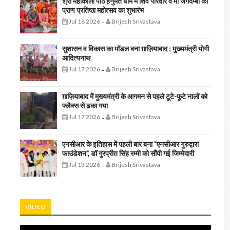
श्री महाकाली पीठ हनुमत धाम में शिव परिवार व मां जगदम्बा की
प्राण प्रतिष्ठा महोत्सव का शुभारंभ
Jul 18 2026
Brijesh Srivastava
-
सुशासन व विकास का मॉडल बना ग़ाज़ियाबाद : ​मुख्यमंत्री योगी
आदित्यनाथ
Jul 17 2026
Brijesh Srivastava
-
ग़ाज़ियाबाद में मुख्यमंत्री के आगमन से पहले टूटे-फूटे नालों को
फ्लैक्स से ढका गया
Jul 17 2026
Brijesh Srivastava
-
एनसीआर के इतिहास में पहली बार बना "एनसीआर गुरुद्वारा
फाउंडेशन", डॉ गुरप्रीत सिंह रम्मी को सौंपी गई जिम्मेदारी
Jul 13 2026
Brijesh Srivastava
-
VIDEO