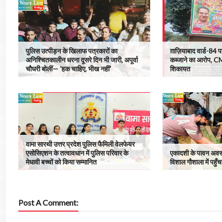
पुलिस उत्पीड़न के खिलाफ पत्रकारों का
ग़ाज़ियाबाद वार्ड-84 पा
अनिश्चितकालीन धरना दूसरे दिन भी जारी, अपूर्वा
कब्जाने का आरोप, C
चौधरी बोलीं— 'हक चाहिए, भीख नहीं'
शिकायत
वामा सारथी उत्तर प्रदेश पुलिस फैमिली वेलफेयर
एसोसिएशन के तत्वावधान में पुलिस परिवार के
एकादशी के पावन अवस
मेधावी बच्चों को किया सम्मानित
विशाल गौशाला में पहुँच
Post A Comment: