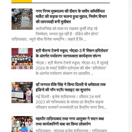
नगर निगम मुख्यालय की दीवार के समीप कॉमर्शियल
मार्केट की सड़क पर चलना हुआ मुहाल, निर्माण विभाग
की लापरवाही बनी मुसीबत
कर्तव्यनिष्ठा को ताक पर रखकर कुर्सी तोड़ रहे
जिम्मेदार, जनता पूछ रही है - दंडित कौन होगा?
ग़ाज़ियाबाद : ब्यूरो चीफ दिनेश जमदग्नि। कहते हैं कि ...
श्री चैतन्य टेक्नो स्कूल, नोएडा-3 में ‘मिशन हरितोदय’
के अंतर्गत पर्यावरण जागरूकता कार्यक्रम संपन्न
नोएडा। श्री चैतन्य टेक्नो स्कूल, नोएडा-41 में जुलाई
2026 के स्मार्ट लिविंग प्रोग्राम की थीम “हरितोदय”
के अंतर्गत पर्यावरण संरक्षण पर आधारित ...
डॉ जनरल वीके सिंह ने किया दिल्ली से धर्मशाला तक
इंडिगो की नॉन स्टॉप फ्लाइट का शुभारंभ
नई दिल्ली : बृजेश श्रीवास्तव। रविवार 26 मार्च
2023 को गाजियाबाद के सांसद एवं केंद्रीय सड़क
परिवहन राजमार्ग राज्यमंत्री एवं केंद्रीय नागर विमा...
महापौर ग़ाज़ियाबाद तथा नगर आयुक्त ने सदन कक्ष
तथा कार्यकारिणी कक्ष का किया लोकार्पण
ग़ाज़ियाबाद : संपादक बृजेश श्रीवास्तव। गाजियाबाद