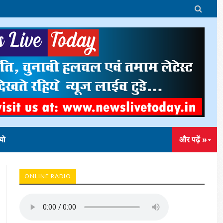

यो
और पढ़ें »
ONLINE RADIO