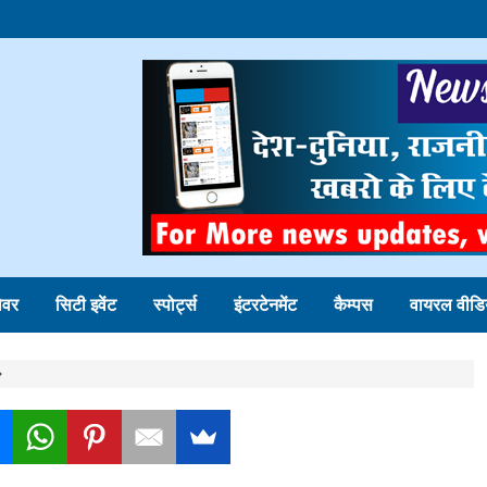
ोवर
सिटी इवेंट
स्पोर्ट्स
इंटरटेनमेंट
कैम्पस
वायरल वीडि