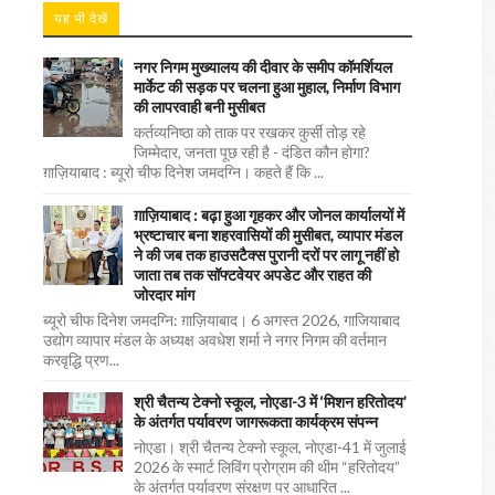
यह भी देखें
नगर निगम मुख्यालय की दीवार के समीप कॉमर्शियल
मार्केट की सड़क पर चलना हुआ मुहाल, निर्माण विभाग
की लापरवाही बनी मुसीबत
कर्तव्यनिष्ठा को ताक पर रखकर कुर्सी तोड़ रहे
जिम्मेदार, जनता पूछ रही है - दंडित कौन होगा?
ग़ाज़ियाबाद : ब्यूरो चीफ दिनेश जमदग्नि। कहते हैं कि ...
ग़ाज़ियाबाद : बढ़ा हुआ गृहकर और जोनल कार्यालयों में
भ्रष्टाचार बना शहरवासियों की मुसीबत, व्यापार मंडल
ने की जब तक हाउसटैक्स पुरानी दरों पर लागू नहीं हो
जाता तब तक सॉफ्टवेयर अपडेट और राहत की
जोरदार मांग
ब्यूरो चीफ दिनेश जमदग्नि: ग़ाज़ियाबाद। 6 अगस्त 2026, गाजियाबाद
उद्योग व्यापार मंडल के अध्यक्ष अवधेश शर्मा ने नगर निगम की वर्तमान
करवृद्धि प्रण...
श्री चैतन्य टेक्नो स्कूल, नोएडा-3 में ‘मिशन हरितोदय’
के अंतर्गत पर्यावरण जागरूकता कार्यक्रम संपन्न
नोएडा। श्री चैतन्य टेक्नो स्कूल, नोएडा-41 में जुलाई
2026 के स्मार्ट लिविंग प्रोग्राम की थीम “हरितोदय”
के अंतर्गत पर्यावरण संरक्षण पर आधारित ...