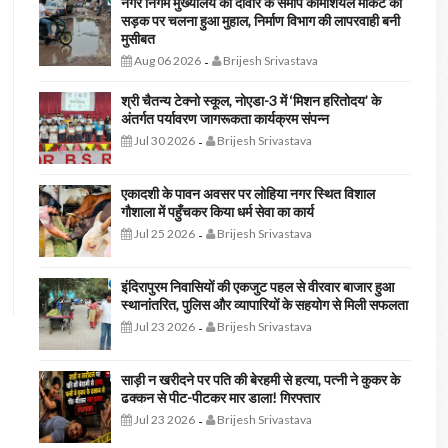
नगर निगम मुख्यालय की दीवार के समीप कॉमर्शियल मार्केट की
सड़क पर चलना हुआ मुहाल, निर्माण विभाग की लापरवाही बनी
मुसीबत
Aug 06 2026
Brijesh Srivastava
-
श्री चैतन्य टेक्नो स्कूल, नोएडा-3 में ‘मिशन हरितोदय’ के
अंतर्गत पर्यावरण जागरूकता कार्यक्रम संपन्न
Jul 30 2026
Brijesh Srivastava
-
एकादशी के पावन अवसर पर लोहिया नगर स्थित विशाल
गौशाला में पहुँचकर किया धर्म सेवा का कार्य
Jul 25 2026
Brijesh Srivastava
-
इंदिरापुरम निवासियों की एकजुट पहल से वीरवार बाजार हुआ
स्थानांतरित, पुलिस और व्यापारियों के सहयोग से मिली सफलता
Jul 23 2026
Brijesh Srivastava
-
साड़ी न खरीदने पर पति की बेरहमी से हत्या, पत्नी ने कुकर के
ढक्कन से पीट-पीटकर मार डाला! गिरफ्तार
Jul 23 2026
Brijesh Srivastava
-