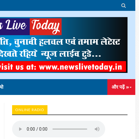

यो
और पढ़ें »
ONLINE RADIO