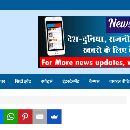
ोवर
सिटी इवेंट
स्पोर्ट्स
इंटरटेनमेंट
कैम्पस
वायरल वीडि