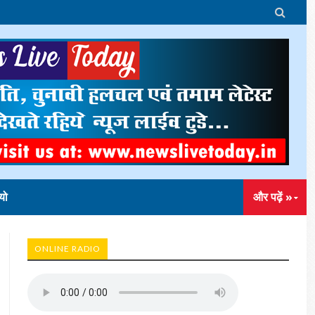

यो
और पढ़ें »
ONLINE RADIO