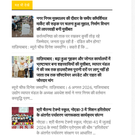
यह भी देखें
नगर निगम मुख्यालय की दीवार के समीप कॉमर्शियल
मार्केट की सड़क पर चलना हुआ मुहाल, निर्माण विभाग
की लापरवाही बनी मुसीबत
कर्तव्यनिष्ठा को ताक पर रखकर कुर्सी तोड़ रहे
जिम्मेदार, जनता पूछ रही है - दंडित कौन होगा?
ग़ाज़ियाबाद : ब्यूरो चीफ दिनेश जमदग्नि। कहते हैं कि ...
ग़ाज़ियाबाद : बढ़ा हुआ गृहकर और जोनल कार्यालयों में
भ्रष्टाचार बना शहरवासियों की मुसीबत, व्यापार मंडल
ने की जब तक हाउसटैक्स पुरानी दरों पर लागू नहीं हो
जाता तब तक सॉफ्टवेयर अपडेट और राहत की
जोरदार मांग
ब्यूरो चीफ दिनेश जमदग्नि: ग़ाज़ियाबाद। 6 अगस्त 2026, गाजियाबाद
उद्योग व्यापार मंडल के अध्यक्ष अवधेश शर्मा ने नगर निगम की वर्तमान
करवृद्धि प्रण...
श्री चैतन्य टेक्नो स्कूल, नोएडा-3 में ‘मिशन हरितोदय’
के अंतर्गत पर्यावरण जागरूकता कार्यक्रम संपन्न
नोएडा। श्री चैतन्य टेक्नो स्कूल, नोएडा-41 में जुलाई
2026 के स्मार्ट लिविंग प्रोग्राम की थीम “हरितोदय”
के अंतर्गत पर्यावरण संरक्षण पर आधारित ...