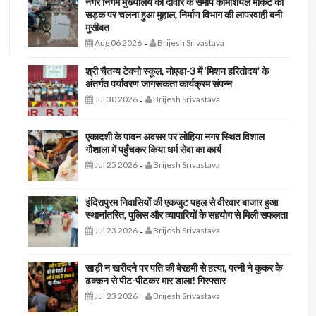
नगर निगम मुख्यालय की दीवार के समीप कॉमर्शियल मार्केट की
सड़क पर चलना हुआ मुहाल, निर्माण विभाग की लापरवाही बनी
मुसीबत
Aug 06 2026
Brijesh Srivastava
-
श्री चैतन्य टेक्नो स्कूल, नोएडा-3 में ‘मिशन हरितोदय’ के
अंतर्गत पर्यावरण जागरूकता कार्यक्रम संपन्न
Jul 30 2026
Brijesh Srivastava
-
एकादशी के पावन अवसर पर लोहिया नगर स्थित विशाल
गौशाला में पहुँचकर किया धर्म सेवा का कार्य
Jul 25 2026
Brijesh Srivastava
-
इंदिरापुरम निवासियों की एकजुट पहल से वीरवार बाजार हुआ
स्थानांतरित, पुलिस और व्यापारियों के सहयोग से मिली सफलता
Jul 23 2026
Brijesh Srivastava
-
साड़ी न खरीदने पर पति की बेरहमी से हत्या, पत्नी ने कुकर के
ढक्कन से पीट-पीटकर मार डाला! गिरफ्तार
Jul 23 2026
Brijesh Srivastava
-