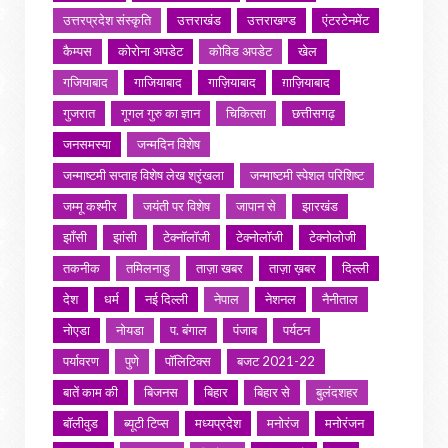
उत्तरप्रदेश संस्कृति
उत्तराखंड
उत्तराखण्ड
एंटरटेनमेंट
कैम्पस
कोरोना अपडेट
कोविड अपडेट
खेल
गजियाबाद
गाजियाबाद
गाज़ियाबाद
ग़ाज़ियाबाद
गुजरात
गूगल गुरु का ज्ञान
चिकित्सा
छत्तीसगढ़
जनसमस्या
जन्मदिन विशेष
जन्माष्टमी सप्ताह विशेष लेख श्रृंखला
जन्माष्टमी स्पेशल परिशिष्ट
जम्मू कश्मीर
जयंती पर विशेष
जापान से
झारखंड
झाँसी
झांसी
टेक्नॉलॉजी
टेक्नोलॉजी
टेक्नोलोजी
तकनीक
तमिलनाडु
ताज़ा खबर
ताज़ा ख़बर
दिल्ली
देश
धर्म
नई दिल्ली
नेपाल
नेशनल
नैनीताल
नोएडा
नोयडा
प. बंगाल
पंजाब
पर्यटन
पर्यावरण
पुणे
पॉलिटिक्स
बजट 2021-22
बातें काम की
बिजनस
बिहार
बिहार से
बुलंदशहर
बॉलीवुड
ब्यूटी टिप्स
मध्यप्रदेश
मनोरंज
मनोरंजन