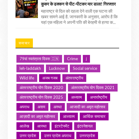
कुकर के ढक्कन से पीट-पीटकर मार डाला! गिरफ्तार
महाराष्ट्र से दिल को दहला देने वाली एक घटना की
खबर सामने आई है. जानकारी के अनुसार, आरोप है कि
यहां एक महिला ने अपनी पति की बेरहमी से हत्या क...
समाचार
79वां स्वतंत्रता दिवस 🇮🇳
Crime
j
leh-laddakh
Lucknow
Social service
Wild life
अजब गजब
अंतरराष्ट्रीय
अंतरराष्ट्रीय योग दिवस 2020
अंतरराष्ट्रीय योग दिवस 2021
अंतरराष्ट्रीय योग दिवस 2025
अध्यात्म
अन्तर्राष्ट्रीय
अपराध
असम
अस्था
आजादी का अमृत महोत्सव
आज़ादी का अमृत महोत्सव
आध्यात्म
आर्थिक समाचार
आलेख
आस्था
इंटरटेनमेंट
इंटरनेशनल
उत्तर प्रदेश
उत्तर प्रदेश अपराध
उत्तरप्रदेश