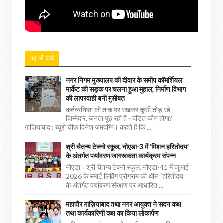
यह भी देखें
नगर निगम मुख्यालय की दीवार के समीप कॉमर्शियल
मार्केट की सड़क पर चलना हुआ मुहाल, निर्माण विभाग
की लापरवाही बनी मुसीबत
कर्तव्यनिष्ठा को ताक पर रखकर कुर्सी तोड़ रहे
जिम्मेदार, जनता पूछ रही है - दंडित कौन होगा?
ग़ाज़ियाबाद : ब्यूरो चीफ दिनेश जमदग्नि। कहते हैं कि ...
श्री चैतन्य टेक्नो स्कूल, नोएडा-3 में ‘मिशन हरितोदय’
के अंतर्गत पर्यावरण जागरूकता कार्यक्रम संपन्न
नोएडा। श्री चैतन्य टेक्नो स्कूल, नोएडा-41 में जुलाई
2026 के स्मार्ट लिविंग प्रोग्राम की थीम “हरितोदय”
के अंतर्गत पर्यावरण संरक्षण पर आधारित ...
महापौर ग़ाज़ियाबाद तथा नगर आयुक्त ने सदन कक्ष
तथा कार्यकारिणी कक्ष का किया लोकार्पण