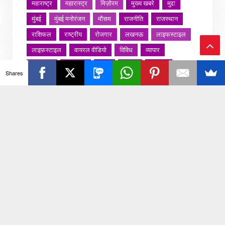
महाराष्ट्र
महारास्ट्र
मिज़ोरम
मुख्य खबरे
मुद्दा
मुंबई
मुंबई मनोरंजन
मौसम
राजनीति
राजस्थान
राशिफल
राष्ट्रीय
रोजगार
लखनऊ
लाइफस्टाइल
लाइफ़स्टाइल
वायरल वीडियो
विविध
व्यापार
Ba
शख्सियत
शख़्सियत
शिक्षा
समाज
संस्कार
Shares
संस्कृति
साहित्य सरोवर
सिटी इवेंट
स्पोर्ट्स
ck
स्वस्थ्य
स्वास्थ
स्वास्थ्य
हरयाणा
हरियाणा
To
हिमाचल प्रदेश
हेल्थ
होली 2022
To
p
जरा हटके