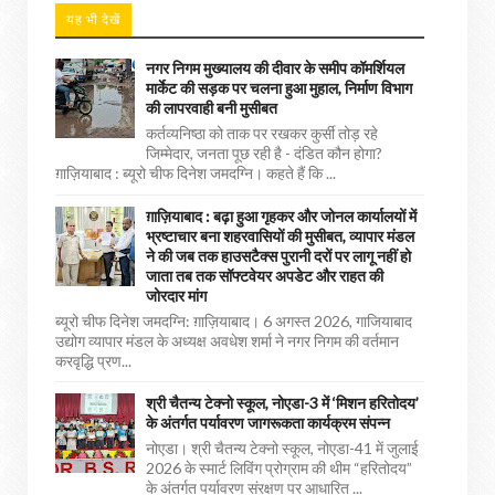
यह भी देखें
नगर निगम मुख्यालय की दीवार के समीप कॉमर्शियल
मार्केट की सड़क पर चलना हुआ मुहाल, निर्माण विभाग
की लापरवाही बनी मुसीबत
कर्तव्यनिष्ठा को ताक पर रखकर कुर्सी तोड़ रहे
जिम्मेदार, जनता पूछ रही है - दंडित कौन होगा?
ग़ाज़ियाबाद : ब्यूरो चीफ दिनेश जमदग्नि। कहते हैं कि ...
ग़ाज़ियाबाद : बढ़ा हुआ गृहकर और जोनल कार्यालयों में
भ्रष्टाचार बना शहरवासियों की मुसीबत, व्यापार मंडल
ने की जब तक हाउसटैक्स पुरानी दरों पर लागू नहीं हो
जाता तब तक सॉफ्टवेयर अपडेट और राहत की
जोरदार मांग
ब्यूरो चीफ दिनेश जमदग्नि: ग़ाज़ियाबाद। 6 अगस्त 2026, गाजियाबाद
उद्योग व्यापार मंडल के अध्यक्ष अवधेश शर्मा ने नगर निगम की वर्तमान
करवृद्धि प्रण...
श्री चैतन्य टेक्नो स्कूल, नोएडा-3 में ‘मिशन हरितोदय’
के अंतर्गत पर्यावरण जागरूकता कार्यक्रम संपन्न
नोएडा। श्री चैतन्य टेक्नो स्कूल, नोएडा-41 में जुलाई
2026 के स्मार्ट लिविंग प्रोग्राम की थीम “हरितोदय”
के अंतर्गत पर्यावरण संरक्षण पर आधारित ...