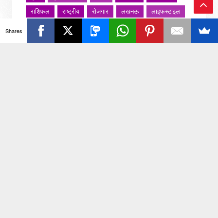
राशिफल
राष्ट्रीय
रोजगार
लखनऊ
लाइफस्टाइल
Ba
लाइफ़स्टाइल
वायरल वीडियो
विविध
व्यापार
Shares
ck
शख्सियत
शख़्सियत
शिक्षा
समाज
संस्कार
संस्कृति
साहित्य सरोवर
सिटी इवेंट
स्पोर्ट्स
To
स्वस्थ्य
स्वास्थ
स्वास्थ्य
हरयाणा
हरियाणा
To
हिमाचल प्रदेश
हेल्थ
होली 2022
p
जरा हटके