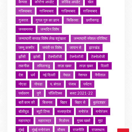
कैम्पस
कोरोना अपडेट
कोविड अपडेट
खेल
गजियाबाद
गाजियाबाद
गाज़ियाबाद
ग़ाज़ियाबाद
गुजरात
गूगल गुरु का ज्ञान
चिकित्सा
छत्तीसगढ़
जनसमस्या
जन्मदिन विशेष
जन्माष्टमी सप्ताह विशेष लेख श्रृंखला
जन्माष्टमी स्पेशल परिशिष्ट
जम्मू कश्मीर
जयंती पर विशेष
जापान से
झारखंड
झाँसी
झांसी
टेक्नॉलॉजी
टेक्नोलॉजी
टेक्नोलोजी
तकनीक
तमिलनाडु
ताज़ा खबर
ताज़ा ख़बर
दिल्ली
देश
धर्म
नई दिल्ली
नेपाल
नेशनल
नैनीताल
नोएडा
नोयडा
प. बंगाल
पंजाब
पर्यटन
पर्यावरण
पुणे
पॉलिटिक्स
बजट 2021-22
बातें काम की
बिजनस
बिहार
बिहार से
बुलंदशहर
बॉलीवुड
ब्यूटी टिप्स
मध्यप्रदेश
मनोरंज
मनोरंजन
महाराष्ट्र
महारास्ट्र
मिज़ोरम
मुख्य खबरे
मुद्दा
मुंबई
मुंबई मनोरंजन
मौसम
राजनीति
राजस्थान