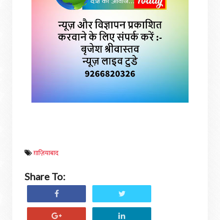
ग़ाज़ियाबाद
Share To: