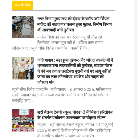
यह भी देखें
नगर निगम मुख्यालय की दीवार के समीप कॉमर्शियल
मार्केट की सड़क पर चलना हुआ मुहाल, निर्माण विभाग
की लापरवाही बनी मुसीबत
कर्तव्यनिष्ठा को ताक पर रखकर कुर्सी तोड़ रहे
जिम्मेदार, जनता पूछ रही है - दंडित कौन होगा?
ग़ाज़ियाबाद : ब्यूरो चीफ दिनेश जमदग्नि। कहते हैं कि ...
ग़ाज़ियाबाद : बढ़ा हुआ गृहकर और जोनल कार्यालयों में
भ्रष्टाचार बना शहरवासियों की मुसीबत, व्यापार मंडल
ने की जब तक हाउसटैक्स पुरानी दरों पर लागू नहीं हो
जाता तब तक सॉफ्टवेयर अपडेट और राहत की
जोरदार मांग
ब्यूरो चीफ दिनेश जमदग्नि: ग़ाज़ियाबाद। 6 अगस्त 2026, गाजियाबाद
उद्योग व्यापार मंडल के अध्यक्ष अवधेश शर्मा ने नगर निगम की वर्तमान
करवृद्धि प्रण...
श्री चैतन्य टेक्नो स्कूल, नोएडा-3 में ‘मिशन हरितोदय’
के अंतर्गत पर्यावरण जागरूकता कार्यक्रम संपन्न
नोएडा। श्री चैतन्य टेक्नो स्कूल, नोएडा-41 में जुलाई
2026 के स्मार्ट लिविंग प्रोग्राम की थीम “हरितोदय”
के अंतर्गत पर्यावरण संरक्षण पर आधारित ...