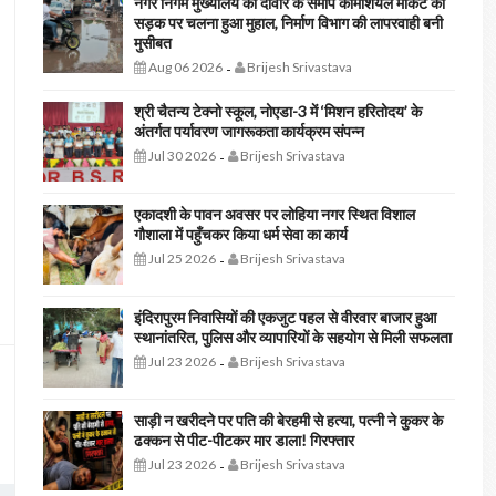
नगर निगम मुख्यालय की दीवार के समीप कॉमर्शियल मार्केट की
सड़क पर चलना हुआ मुहाल, निर्माण विभाग की लापरवाही बनी
मुसीबत
Aug 06 2026
Brijesh Srivastava
-
श्री चैतन्य टेक्नो स्कूल, नोएडा-3 में ‘मिशन हरितोदय’ के
अंतर्गत पर्यावरण जागरूकता कार्यक्रम संपन्न
Jul 30 2026
Brijesh Srivastava
-
एकादशी के पावन अवसर पर लोहिया नगर स्थित विशाल
गौशाला में पहुँचकर किया धर्म सेवा का कार्य
Jul 25 2026
Brijesh Srivastava
-
इंदिरापुरम निवासियों की एकजुट पहल से वीरवार बाजार हुआ
स्थानांतरित, पुलिस और व्यापारियों के सहयोग से मिली सफलता
Jul 23 2026
Brijesh Srivastava
-
साड़ी न खरीदने पर पति की बेरहमी से हत्या, पत्नी ने कुकर के
ढक्कन से पीट-पीटकर मार डाला! गिरफ्तार
Jul 23 2026
Brijesh Srivastava
-