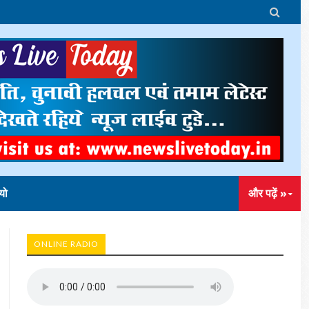

यो
और पढ़ें »
ONLINE RADIO