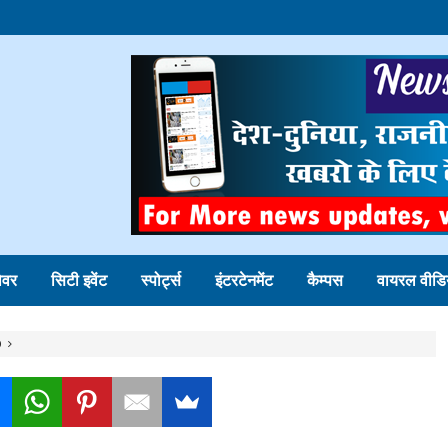
ोवर
सिटी इवेंट
स्पोर्ट्स
इंटरटेनमेंट
कैम्पस
वायरल वीडि
0