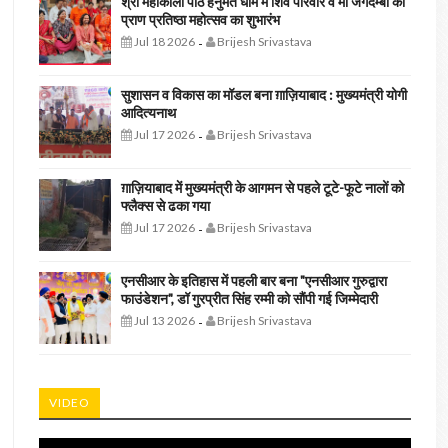
श्री महाकाली पीठ हनुमत धाम में शिव परिवार व मां जगदम्बा की
प्राण प्रतिष्ठा महोत्सव का शुभारंभ
Jul 18 2026
Brijesh Srivastava
-
सुशासन व विकास का मॉडल बना ग़ाज़ियाबाद : ​मुख्यमंत्री योगी
आदित्यनाथ
Jul 17 2026
Brijesh Srivastava
-
ग़ाज़ियाबाद में मुख्यमंत्री के आगमन से पहले टूटे-फूटे नालों को
फ्लैक्स से ढका गया
Jul 17 2026
Brijesh Srivastava
-
एनसीआर के इतिहास में पहली बार बना "एनसीआर गुरुद्वारा
फाउंडेशन", डॉ गुरप्रीत सिंह रम्मी को सौंपी गई जिम्मेदारी
Jul 13 2026
Brijesh Srivastava
-
VIDEO