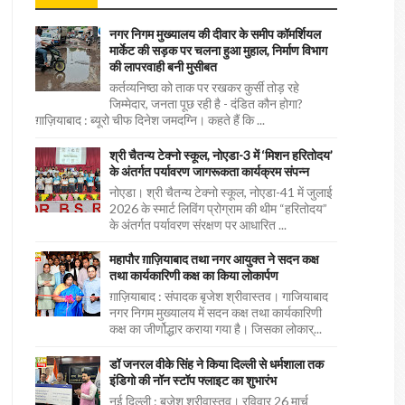
नगर निगम मुख्यालय की दीवार के समीप कॉमर्शियल
मार्केट की सड़क पर चलना हुआ मुहाल, निर्माण विभाग
की लापरवाही बनी मुसीबत
कर्तव्यनिष्ठा को ताक पर रखकर कुर्सी तोड़ रहे
जिम्मेदार, जनता पूछ रही है - दंडित कौन होगा?
ग़ाज़ियाबाद : ब्यूरो चीफ दिनेश जमदग्नि। कहते हैं कि ...
श्री चैतन्य टेक्नो स्कूल, नोएडा-3 में ‘मिशन हरितोदय’
के अंतर्गत पर्यावरण जागरूकता कार्यक्रम संपन्न
नोएडा। श्री चैतन्य टेक्नो स्कूल, नोएडा-41 में जुलाई
2026 के स्मार्ट लिविंग प्रोग्राम की थीम “हरितोदय”
के अंतर्गत पर्यावरण संरक्षण पर आधारित ...
महापौर ग़ाज़ियाबाद तथा नगर आयुक्त ने सदन कक्ष
तथा कार्यकारिणी कक्ष का किया लोकार्पण
ग़ाज़ियाबाद : संपादक बृजेश श्रीवास्तव। गाजियाबाद
नगर निगम मुख्यालय में सदन कक्ष तथा कार्यकारिणी
कक्ष का जीर्णोद्धार कराया गया है। जिसका लोकार्...
डॉ जनरल वीके सिंह ने किया दिल्ली से धर्मशाला तक
इंडिगो की नॉन स्टॉप फ्लाइट का शुभारंभ
नई दिल्ली : बृजेश श्रीवास्तव। रविवार 26 मार्च