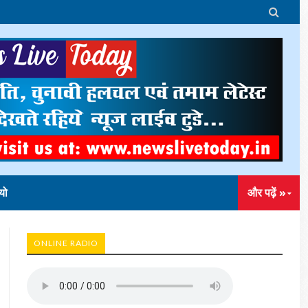

यो
और पढ़ें »
ONLINE RADIO