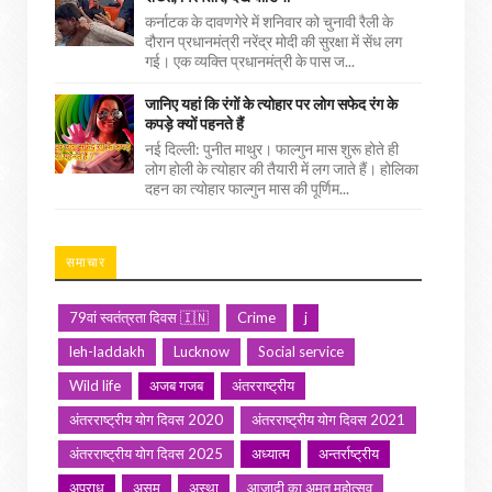
कर्नाटक के दावणगेरे में शनिवार को चुनावी रैली के
दौरान प्रधानमंत्री नरेंद्र मोदी की सुरक्षा में सेंध लग
गई। एक व्यक्ति प्रधानमंत्री के पास ज...
जानिए यहां कि रंगों के त्योहार पर लोग सफेद रंग के
कपड़े क्यों पहनते हैं
नई दिल्ली: पुनीत माथुर। फाल्गुन मास शुरू होते ही
लोग होली के त्योहार की तैयारी में लग जाते हैं। होलिका
दहन का त्योहार फाल्गुन मास की पूर्णिम...
समाचार
79वां स्वतंत्रता दिवस 🇮🇳
Crime
j
leh-laddakh
Lucknow
Social service
Wild life
अजब गजब
अंतरराष्ट्रीय
अंतरराष्ट्रीय योग दिवस 2020
अंतरराष्ट्रीय योग दिवस 2021
अंतरराष्ट्रीय योग दिवस 2025
अध्यात्म
अन्तर्राष्ट्रीय
अपराध
असम
अस्था
आजादी का अमृत महोत्सव