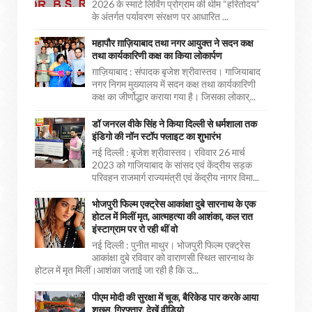
2026 के स्मार्ट लिविंग प्रोग्राम की थीम “हरितोदय”
के अंतर्गत पर्यावरण संरक्षण पर आधारित ...
महापौर ग़ाज़ियाबाद तथा नगर आयुक्त ने सदन कक्ष
तथा कार्यकारिणी कक्ष का किया लोकार्पण
ग़ाज़ियाबाद : संपादक बृजेश श्रीवास्तव। गाजियाबाद
नगर निगम मुख्यालय में सदन कक्ष तथा कार्यकारिणी
कक्ष का जीर्णोद्धार कराया गया है। जिसका लोकार्...
डॉ जनरल वीके सिंह ने किया दिल्ली से धर्मशाला तक
इंडिगो की नॉन स्टॉप फ्लाइट का शुभारंभ
नई दिल्ली : बृजेश श्रीवास्तव। रविवार 26 मार्च
2023 को गाजियाबाद के सांसद एवं केंद्रीय सड़क
परिवहन राजमार्ग राज्यमंत्री एवं केंद्रीय नागर विमा...
भोजपुरी फिल्म एक्ट्रेस आकांक्षा दुबे सारनाथ के एक
होटल में मिलीं मृत, आत्महत्या की आशंका, कल रात
इंस्टाग्राम पर रो रही थीं वो
नई दिल्ली : पुनीत माथुर। भोजपुरी फिल्म एक्ट्रेस
आकांक्षा दुबे रविवार को वाराणसी स्थित सारनाथ के
होटल में मृत मिलीं।आशंका जताई जा रही है कि उ...
पीएम मोदी की सुरक्षा में चूक, बैरिकेड पार करके आया
शख्स, गिरफ्तार, देखें वीडियो