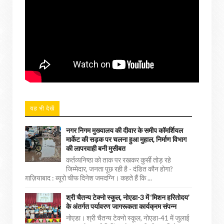
यह भी देखें
नगर निगम मुख्यालय की दीवार के समीप कॉमर्शियल
मार्केट की सड़क पर चलना हुआ मुहाल, निर्माण विभाग
की लापरवाही बनी मुसीबत
कर्तव्यनिष्ठा को ताक पर रखकर कुर्सी तोड़ रहे
जिम्मेदार, जनता पूछ रही है - दंडित कौन होगा?
ग़ाज़ियाबाद : ब्यूरो चीफ दिनेश जमदग्नि। कहते हैं कि ...
श्री चैतन्य टेक्नो स्कूल, नोएडा-3 में ‘मिशन हरितोदय’
के अंतर्गत पर्यावरण जागरूकता कार्यक्रम संपन्न
नोएडा। श्री चैतन्य टेक्नो स्कूल, नोएडा-41 में जुलाई