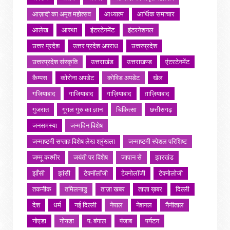
आज़ादी का अमृत महोत्सव
आध्यात्म
आर्थिक समाचार
आलेख
आस्था
इंटरटेनमेंट
इंटरनेशनल
उत्तर प्रदेश
उत्तर प्रदेश अपराध
उत्तरप्रदेश
उत्तरप्रदेश संस्कृति
उत्तराखंड
उत्तराखण्ड
एंटरटेनमेंट
कैम्पस
कोरोना अपडेट
कोविड अपडेट
खेल
गजियाबाद
गाजियाबाद
गाज़ियाबाद
ग़ाज़ियाबाद
गुजरात
गूगल गुरु का ज्ञान
चिकित्सा
छत्तीसगढ़
जनसमस्या
जन्मदिन विशेष
जन्माष्टमी सप्ताह विशेष लेख श्रृंखला
जन्माष्टमी स्पेशल परिशिष्ट
जम्मू कश्मीर
जयंती पर विशेष
जापान से
झारखंड
झाँसी
झांसी
टेक्नॉलॉजी
टेक्नोलॉजी
टेक्नोलोजी
तकनीक
तमिलनाडु
ताज़ा खबर
ताज़ा ख़बर
दिल्ली
देश
धर्म
नई दिल्ली
नेपाल
नेशनल
नैनीताल
नोएडा
नोयडा
प. बंगाल
पंजाब
पर्यटन