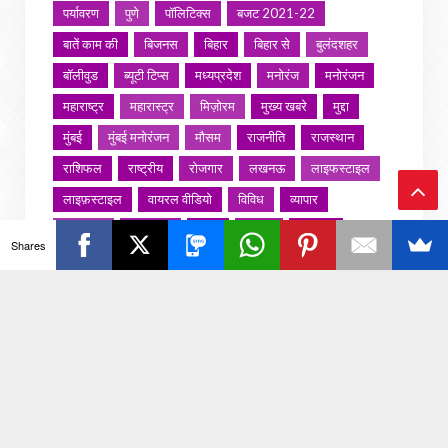
पर्यावरण
पुणे
पॉलिटिक्स
बजट 2021-22
बातें काम की
बिजनस
बिहार
बिहार से
बुलंदशहर
बॉलीवुड
ब्यूटी टिप्स
मध्यप्रदेश
मनोरंज
मनोरंजन
महाराष्ट्र
महारास्ट्र
मिज़ोरम
मुख्य खबरे
मुद्दा
मुंबई
मुंबई मनोरंजन
मौसम
राजनीति
राजस्थान
राशिफल
राष्ट्रीय
रोजगार
लखनऊ
लाइफस्टाइल
लाइफ़स्टाइल
वायरल वीडियो
विविध
व्यापार
Ba
शख्सियत
शख़्सियत
शिक्षा
समाज
संस्कार
Shares
संस्कृति
साहित्य सरोवर
सिटी इवेंट
स्पोर्ट्स
ck
स्वस्थ्य
स्वास्थ
स्वास्थ्य
हरयाणा
हरियाणा
To
हिमाचल प्रदेश
हेल्थ
होली 2022
To
p
जरा हटके