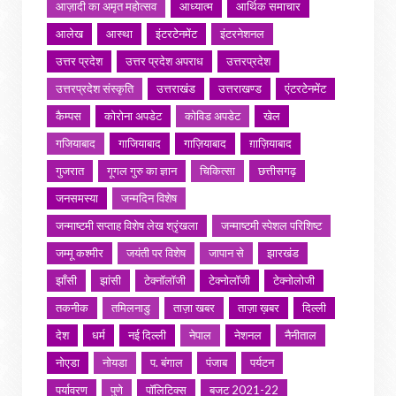
आज़ादी का अमृत महोत्सव
आध्यात्म
आर्थिक समाचार
आलेख
आस्था
इंटरटेनमेंट
इंटरनेशनल
उत्तर प्रदेश
उत्तर प्रदेश अपराध
उत्तरप्रदेश
उत्तरप्रदेश संस्कृति
उत्तराखंड
उत्तराखण्ड
एंटरटेनमेंट
कैम्पस
कोरोना अपडेट
कोविड अपडेट
खेल
गजियाबाद
गाजियाबाद
गाज़ियाबाद
ग़ाज़ियाबाद
गुजरात
गूगल गुरु का ज्ञान
चिकित्सा
छत्तीसगढ़
जनसमस्या
जन्मदिन विशेष
जन्माष्टमी सप्ताह विशेष लेख श्रृंखला
जन्माष्टमी स्पेशल परिशिष्ट
जम्मू कश्मीर
जयंती पर विशेष
जापान से
झारखंड
झाँसी
झांसी
टेक्नॉलॉजी
टेक्नोलॉजी
टेक्नोलोजी
तकनीक
तमिलनाडु
ताज़ा खबर
ताज़ा ख़बर
दिल्ली
देश
धर्म
नई दिल्ली
नेपाल
नेशनल
नैनीताल
नोएडा
नोयडा
प. बंगाल
पंजाब
पर्यटन
पर्यावरण
पुणे
पॉलिटिक्स
बजट 2021-22