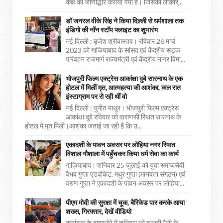
कक्ष का जीर्णोद्धार कराया गया है। जिसका लोकार्...
डॉ जनरल वीके सिंह ने किया दिल्ली से धर्मशाला तक
इंडिगो की नॉन स्टॉप फ्लाइट का शुभारंभ
नई दिल्ली : बृजेश श्रीवास्तव। रविवार 26 मार्च
2023 को गाजियाबाद के सांसद एवं केंद्रीय सड़क
परिवहन राजमार्ग राज्यमंत्री एवं केंद्रीय नागर विमा...
भोजपुरी फिल्म एक्ट्रेस आकांक्षा दुबे सारनाथ के एक
होटल में मिलीं मृत, आत्महत्या की आशंका, कल रात
इंस्टाग्राम पर रो रही थीं वो
नई दिल्ली : पुनीत माथुर। भोजपुरी फिल्म एक्ट्रेस
आकांक्षा दुबे रविवार को वाराणसी स्थित सारनाथ के
होटल में मृत मिलीं।आशंका जताई जा रही है कि उ...
एकादशी के पावन अवसर पर लोहिया नगर स्थित
विशाल गौशाला में पहुँचकर किया धर्म सेवा का कार्य
ग़ाज़ियाबाद। शनिवार 25 जुलाई को युवा समाजसेवी
वैभव गुप्ता एडवोकेट, मधुर गुप्ता (मानवता संगठन) एवं
वरुण गुप्ता ने एकादशी के पावन अवसर पर लोहिया...
पीएम मोदी की सुरक्षा में चूक, बैरिकेड पार करके आया
शख्स, गिरफ्तार, देखें वीडियो
कर्नाटक के दावणगेरे में शनिवार को चुनावी रैली के