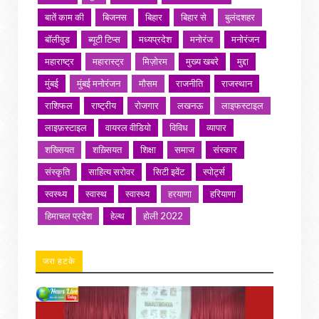
बातें काम की
बिजनस
बिहार
बिहार से
बुलंदशहर
बॉलीवुड
ब्यूटी टिप्स
मध्यप्रदेश
मनोरंज
मनोरंजन
महाराष्ट्र
महारास्ट्र
मिज़ोरम
मुख्य खबरे
मुद्दा
मुंबई
मुंबई मनोरंजन
मौसम
राजनीति
राजस्थान
राशिफल
राष्ट्रीय
रोजगार
लखनऊ
लाइफस्टाइल
लाइफ़स्टाइल
वायरल वीडियो
विविध
व्यापार
शख्सियत
शख़्सियत
शिक्षा
समाज
संस्कार
संस्कृति
साहित्य सरोवर
सिटी इवेंट
स्पोर्ट्स
स्वस्थ्य
स्वास्थ
स्वास्थ्य
हरयाणा
हरियाणा
हिमाचल प्रदेश
हेल्थ
होली 2022
जरा हटके