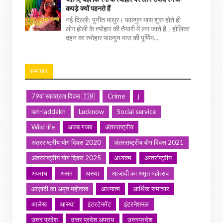
कपड़े क्यों पहनते हैं
नई दिल्ली: पुनीत माथुर। फाल्गुन मास शुरू होते ही
लोग होली के त्योहार की तैयारी में लग जाते हैं। होलिका
दहन का त्योहार फाल्गुन मास की पूर्णिम...
समाचार
79वां स्वतंत्रता दिवस 🇮🇳
Crime
j
leh-laddakh
Lucknow
Social service
Wild life
अजब गजब
अंतरराष्ट्रीय
अंतरराष्ट्रीय योग दिवस 2020
अंतरराष्ट्रीय योग दिवस 2021
अंतरराष्ट्रीय योग दिवस 2025
अध्यात्म
अन्तर्राष्ट्रीय
अपराध
असम
अस्था
आजादी का अमृत महोत्सव
आज़ादी का अमृत महोत्सव
आध्यात्म
आर्थिक समाचार
आलेख
आस्था
इंटरटेनमेंट
इंटरनेशनल
उत्तर प्रदेश
उत्तर प्रदेश अपराध
उत्तरप्रदेश