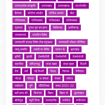
उत्तरप्रदेश संस्कृति
उत्तराखंड
उत्तराखण्ड
एंटरटेनमेंट
कैम्पस
कोरोना अपडेट
कोविड अपडेट
खेल
गजियाबाद
गाजियाबाद
गाज़ियाबाद
ग़ाज़ियाबाद
गुजरात
गूगल गुरु का ज्ञान
चिकित्सा
छत्तीसगढ़
जनसमस्या
जन्मदिन विशेष
जन्माष्टमी सप्ताह विशेष लेख श्रृंखला
जन्माष्टमी स्पेशल परिशिष्ट
जम्मू कश्मीर
जयंती पर विशेष
जापान से
झारखंड
झाँसी
झांसी
टेक्नॉलॉजी
टेक्नोलॉजी
टेक्नोलोजी
तकनीक
तमिलनाडु
ताज़ा खबर
ताज़ा ख़बर
दिल्ली
देश
धर्म
नई दिल्ली
नेपाल
नेशनल
नैनीताल
नोएडा
नोयडा
प. बंगाल
पंजाब
पर्यटन
पर्यावरण
पुणे
पॉलिटिक्स
बजट 2021-22
बातें काम की
बिजनस
बिहार
बिहार से
बुलंदशहर
बॉलीवुड
ब्यूटी टिप्स
मध्यप्रदेश
मनोरंज
मनोरंजन