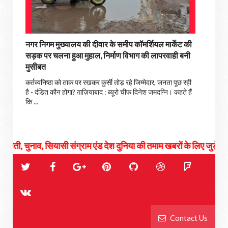
नगर निगम मुख्यालय की दीवार के समीप कॉमर्शियल मार्केट की
सड़क पर चलना हुआ मुहाल, निर्माण विभाग की लापरवाही बनी
मुसीबत
कर्तव्यनिष्ठा को ताक पर रखकर कुर्सी तोड़ रहे जिम्मेदार, जनता पूछ रही
है - दंडित कौन होगा? ग़ाज़ियाबाद : ब्यूरो चीफ दिनेश जमदग्नि। कहते हैं
कि ...
ियासी संग्राम एंड देश दुनिया की तमाम खबरों के लिए जुड़े रहिये हमसे...
Contact Us