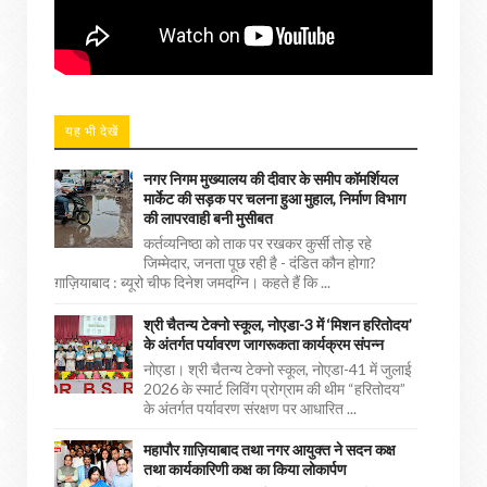
यह भी देखें
नगर निगम मुख्यालय की दीवार के समीप कॉमर्शियल
मार्केट की सड़क पर चलना हुआ मुहाल, निर्माण विभाग
की लापरवाही बनी मुसीबत
कर्तव्यनिष्ठा को ताक पर रखकर कुर्सी तोड़ रहे
जिम्मेदार, जनता पूछ रही है - दंडित कौन होगा?
ग़ाज़ियाबाद : ब्यूरो चीफ दिनेश जमदग्नि। कहते हैं कि ...
श्री चैतन्य टेक्नो स्कूल, नोएडा-3 में ‘मिशन हरितोदय’
के अंतर्गत पर्यावरण जागरूकता कार्यक्रम संपन्न
नोएडा। श्री चैतन्य टेक्नो स्कूल, नोएडा-41 में जुलाई
2026 के स्मार्ट लिविंग प्रोग्राम की थीम “हरितोदय”
के अंतर्गत पर्यावरण संरक्षण पर आधारित ...
महापौर ग़ाज़ियाबाद तथा नगर आयुक्त ने सदन कक्ष
तथा कार्यकारिणी कक्ष का किया लोकार्पण