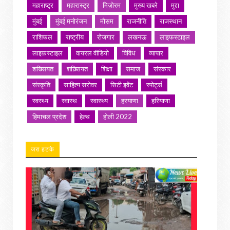
महाराष्ट्र
महारास्ट्र
मिज़ोरम
मुख्य खबरे
मुद्दा
मुंबई
मुंबई मनोरंजन
मौसम
राजनीति
राजस्थान
राशिफल
राष्ट्रीय
रोजगार
लखनऊ
लाइफस्टाइल
लाइफ़स्टाइल
वायरल वीडियो
विविध
व्यापार
शख्सियत
शख़्सियत
शिक्षा
समाज
संस्कार
संस्कृति
साहित्य सरोवर
सिटी इवेंट
स्पोर्ट्स
स्वस्थ्य
स्वास्थ
स्वास्थ्य
हरयाणा
हरियाणा
हिमाचल प्रदेश
हेल्थ
होली 2022
जरा हटके