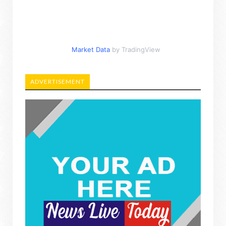
Market Data
by TradingView
ADVERTISEMENT