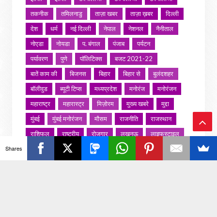
तकनीक
तमिलनाडु
ताज़ा खबर
ताज़ा ख़बर
दिल्ली
देश
धर्म
नई दिल्ली
नेपाल
नेशनल
नैनीताल
नोएडा
नोयडा
प. बंगाल
पंजाब
पर्यटन
पर्यावरण
पुणे
पॉलिटिक्स
बजट 2021-22
बातें काम की
बिजनस
बिहार
बिहार से
बुलंदशहर
बॉलीवुड
ब्यूटी टिप्स
मध्यप्रदेश
मनोरंज
मनोरंजन
महाराष्ट्र
महारास्ट्र
मिज़ोरम
मुख्य खबरे
मुद्दा
मुंबई
मुंबई मनोरंजन
मौसम
राजनीति
राजस्थान
राशिफल
राष्ट्रीय
रोजगार
लखनऊ
लाइफस्टाइल
Ba
Shares
लाइफ़स्टाइल
वायरल वीडियो
विविध
व्यापार
ck
शख्सियत
शख़्सियत
शिक्षा
समाज
संस्कार
To
संस्कृति
साहित्य सरोवर
सिटी इवेंट
स्पोर्ट्स
स्वस्थ्य
स्वास्थ
स्वास्थ्य
हरयाणा
हरियाणा
To
हिमाचल प्रदेश
हेल्थ
होली 2022