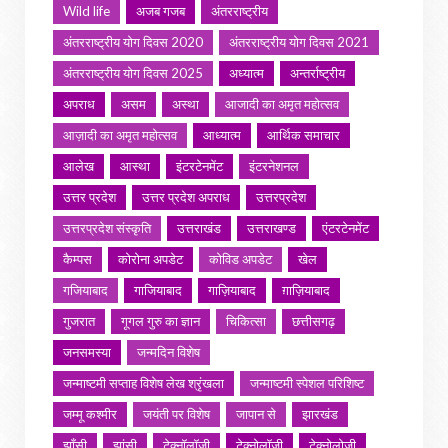
Wild life
अजब गजब
अंतरराष्ट्रीय
अंतरराष्ट्रीय योग दिवस 2020
अंतरराष्ट्रीय योग दिवस 2021
अंतरराष्ट्रीय योग दिवस 2025
अध्यात्म
अन्तर्राष्ट्रीय
अपराध
असम
अस्था
आजादी का अमृत महोत्सव
आज़ादी का अमृत महोत्सव
आध्यात्म
आर्थिक समाचार
आलेख
आस्था
इंटरटेनमेंट
इंटरनेशनल
उत्तर प्रदेश
उत्तर प्रदेश अपराध
उत्तरप्रदेश
उत्तरप्रदेश संस्कृति
उत्तराखंड
उत्तराखण्ड
एंटरटेनमेंट
कैम्पस
कोरोना अपडेट
कोविड अपडेट
खेल
गजियाबाद
गाजियाबाद
गाज़ियाबाद
ग़ाज़ियाबाद
गुजरात
गूगल गुरु का ज्ञान
चिकित्सा
छत्तीसगढ़
जनसमस्या
जन्मदिन विशेष
जन्माष्टमी सप्ताह विशेष लेख श्रृंखला
जन्माष्टमी स्पेशल परिशिष्ट
जम्मू कश्मीर
जयंती पर विशेष
जापान से
झारखंड
झाँसी
झांसी
टेक्नॉलॉजी
टेक्नोलॉजी
टेक्नोलोजी