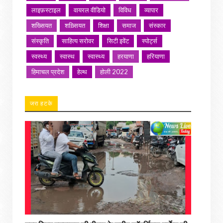
लाइफ़स्टाइल
वायरल वीडियो
विविध
व्यापार
शख्सियत
शख़्सियत
शिक्षा
समाज
संस्कार
संस्कृति
साहित्य सरोवर
सिटी इवेंट
स्पोर्ट्स
स्वस्थ्य
स्वास्थ
स्वास्थ्य
हरयाणा
हरियाणा
हिमाचल प्रदेश
हेल्थ
होली 2022
जरा हटके