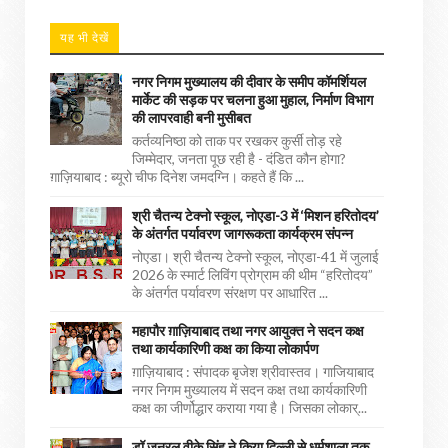
यह भी देखें
नगर निगम मुख्यालय की दीवार के समीप कॉमर्शियल
मार्केट की सड़क पर चलना हुआ मुहाल, निर्माण विभाग
की लापरवाही बनी मुसीबत
कर्तव्यनिष्ठा को ताक पर रखकर कुर्सी तोड़ रहे
जिम्मेदार, जनता पूछ रही है - दंडित कौन होगा?
ग़ाज़ियाबाद : ब्यूरो चीफ दिनेश जमदग्नि। कहते हैं कि ...
श्री चैतन्य टेक्नो स्कूल, नोएडा-3 में ‘मिशन हरितोदय’
के अंतर्गत पर्यावरण जागरूकता कार्यक्रम संपन्न
नोएडा। श्री चैतन्य टेक्नो स्कूल, नोएडा-41 में जुलाई
2026 के स्मार्ट लिविंग प्रोग्राम की थीम “हरितोदय”
के अंतर्गत पर्यावरण संरक्षण पर आधारित ...
महापौर ग़ाज़ियाबाद तथा नगर आयुक्त ने सदन कक्ष
तथा कार्यकारिणी कक्ष का किया लोकार्पण
ग़ाज़ियाबाद : संपादक बृजेश श्रीवास्तव। गाजियाबाद
नगर निगम मुख्यालय में सदन कक्ष तथा कार्यकारिणी
कक्ष का जीर्णोद्धार कराया गया है। जिसका लोकार्...
डॉ जनरल वीके सिंह ने किया दिल्ली से धर्मशाला तक