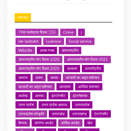
समाचार
79वां स्वतंत्रता दिवस 🇮🇳
Crime
j
leh-laddakh
Lucknow
Social service
Wild life
अजब गजब
अंतरराष्ट्रीय
अंतरराष्ट्रीय योग दिवस 2020
अंतरराष्ट्रीय योग दिवस 2021
अंतरराष्ट्रीय योग दिवस 2025
अध्यात्म
अन्तर्राष्ट्रीय
अपराध
असम
अस्था
आजादी का अमृत महोत्सव
आज़ादी का अमृत महोत्सव
आध्यात्म
आर्थिक समाचार
आलेख
आस्था
इंटरटेनमेंट
इंटरनेशनल
उत्तर प्रदेश
उत्तर प्रदेश अपराध
उत्तरप्रदेश
उत्तरप्रदेश संस्कृति
उत्तराखंड
उत्तराखण्ड
एंटरटेनमेंट
कैम्पस
कोरोना अपडेट
कोविड अपडेट
खेल