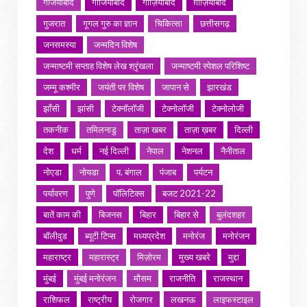
गजियाबाद
गाजियाबाद
गाज़ियाबाद
ग़ाज़ियाबाद
गुजरात
गूगल गुरु का ज्ञान
चिकित्सा
छत्तीसगढ़
जनसमस्या
जन्मदिन विशेष
जन्माष्टमी सप्ताह विशेष लेख श्रृंखला
जन्माष्टमी स्पेशल परिशिष्ट
जम्मू कश्मीर
जयंती पर विशेष
जापान से
झारखंड
झाँसी
झांसी
टेक्नॉलॉजी
टेक्नोलॉजी
टेक्नोलोजी
तकनीक
तमिलनाडु
ताज़ा खबर
ताज़ा ख़बर
दिल्ली
देश
धर्म
नई दिल्ली
नेपाल
नेशनल
नैनीताल
नोएडा
नोयडा
प. बंगाल
पंजाब
पर्यटन
पर्यावरण
पुणे
पॉलिटिक्स
बजट 2021-22
बातें काम की
बिजनस
बिहार
बिहार से
बुलंदशहर
बॉलीवुड
ब्यूटी टिप्स
मध्यप्रदेश
मनोरंज
मनोरंजन
महाराष्ट्र
महारास्ट्र
मिज़ोरम
मुख्य खबरे
मुद्दा
मुंबई
मुंबई मनोरंजन
मौसम
राजनीति
राजस्थान
राशिफल
राष्ट्रीय
रोजगार
लखनऊ
लाइफस्टाइल