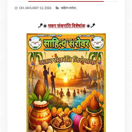
ON
JANUARY 12, 2026
साहित्य सरोवर,
🪁☀️
मकर संक्रांति विशेषांक
☀️🪁