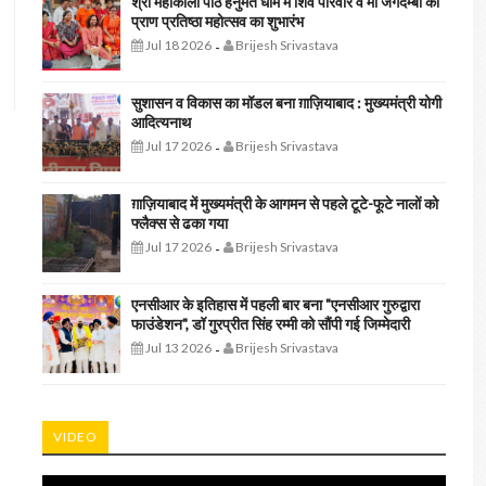
श्री महाकाली पीठ हनुमत धाम में शिव परिवार व मां जगदम्बा की
प्राण प्रतिष्ठा महोत्सव का शुभारंभ
Jul 18 2026
Brijesh Srivastava
-
सुशासन व विकास का मॉडल बना ग़ाज़ियाबाद : ​मुख्यमंत्री योगी
आदित्यनाथ
Jul 17 2026
Brijesh Srivastava
-
ग़ाज़ियाबाद में मुख्यमंत्री के आगमन से पहले टूटे-फूटे नालों को
फ्लैक्स से ढका गया
Jul 17 2026
Brijesh Srivastava
-
एनसीआर के इतिहास में पहली बार बना "एनसीआर गुरुद्वारा
फाउंडेशन", डॉ गुरप्रीत सिंह रम्मी को सौंपी गई जिम्मेदारी
Jul 13 2026
Brijesh Srivastava
-
VIDEO