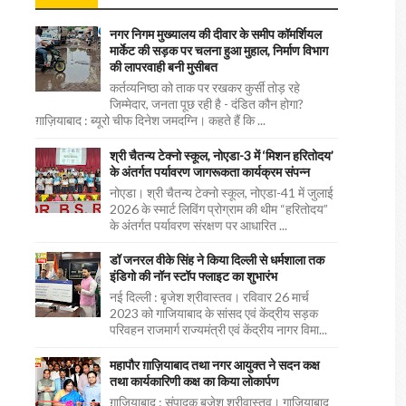
नगर निगम मुख्यालय की दीवार के समीप कॉमर्शियल
मार्केट की सड़क पर चलना हुआ मुहाल, निर्माण विभाग
की लापरवाही बनी मुसीबत
कर्तव्यनिष्ठा को ताक पर रखकर कुर्सी तोड़ रहे
जिम्मेदार, जनता पूछ रही है - दंडित कौन होगा?
ग़ाज़ियाबाद : ब्यूरो चीफ दिनेश जमदग्नि। कहते हैं कि ...
श्री चैतन्य टेक्नो स्कूल, नोएडा-3 में ‘मिशन हरितोदय’
के अंतर्गत पर्यावरण जागरूकता कार्यक्रम संपन्न
नोएडा। श्री चैतन्य टेक्नो स्कूल, नोएडा-41 में जुलाई
2026 के स्मार्ट लिविंग प्रोग्राम की थीम “हरितोदय”
के अंतर्गत पर्यावरण संरक्षण पर आधारित ...
डॉ जनरल वीके सिंह ने किया दिल्ली से धर्मशाला तक
इंडिगो की नॉन स्टॉप फ्लाइट का शुभारंभ
नई दिल्ली : बृजेश श्रीवास्तव। रविवार 26 मार्च
2023 को गाजियाबाद के सांसद एवं केंद्रीय सड़क
परिवहन राजमार्ग राज्यमंत्री एवं केंद्रीय नागर विमा...
महापौर ग़ाज़ियाबाद तथा नगर आयुक्त ने सदन कक्ष
तथा कार्यकारिणी कक्ष का किया लोकार्पण
ग़ाज़ियाबाद : संपादक बृजेश श्रीवास्तव। गाजियाबाद