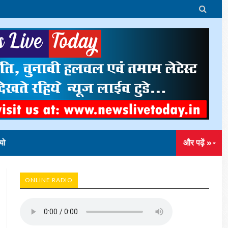

यो
और पढ़ें »
ONLINE RADIO