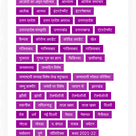
आज़ादी का अमृत महोत्सव
आध्यात्म
आर्थिक समाचार
आलेख
आस्था
इंटरटेनमेंट
इंटरनेशनल
उत्तर प्रदेश
उत्तर प्रदेश अपराध
उत्तरप्रदेश
उत्तरप्रदेश संस्कृति
उत्तराखंड
उत्तराखण्ड
एंटरटेनमेंट
कैम्पस
कोरोना अपडेट
कोविड अपडेट
खेल
गजियाबाद
गाजियाबाद
गाज़ियाबाद
ग़ाज़ियाबाद
गुजरात
गूगल गुरु का ज्ञान
चिकित्सा
छत्तीसगढ़
जनसमस्या
जन्मदिन विशेष
जन्माष्टमी सप्ताह विशेष लेख श्रृंखला
जन्माष्टमी स्पेशल परिशिष्ट
जम्मू कश्मीर
जयंती पर विशेष
जापान से
झारखंड
झाँसी
झांसी
टेक्नॉलॉजी
टेक्नोलॉजी
टेक्नोलोजी
तकनीक
तमिलनाडु
ताज़ा खबर
ताज़ा ख़बर
दिल्ली
देश
धर्म
नई दिल्ली
नेपाल
नेशनल
नैनीताल
नोएडा
नोयडा
प. बंगाल
पंजाब
पर्यटन
पर्यावरण
पुणे
पॉलिटिक्स
बजट 2021-22