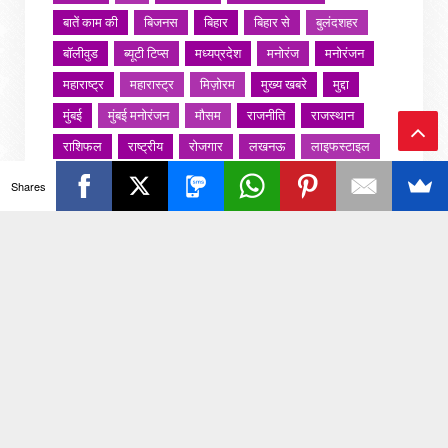
बातें काम की
बिजनस
बिहार
बिहार से
बुलंदशहर
बॉलीवुड
ब्यूटी टिप्स
मध्यप्रदेश
मनोरंज
मनोरंजन
महाराष्ट्र
महारास्ट्र
मिज़ोरम
मुख्य खबरे
मुद्दा
मुंबई
मुंबई मनोरंजन
मौसम
राजनीति
राजस्थान
राशिफल
राष्ट्रीय
रोजगार
लखनऊ
लाइफस्टाइल
Ba
लाइफ़स्टाइल
वायरल वीडियो
विविध
व्यापार
Shares
ck
शख्सियत
शख़्सियत
शिक्षा
समाज
संस्कार
संस्कृति
साहित्य सरोवर
सिटी इवेंट
स्पोर्ट्स
To
स्वस्थ्य
स्वास्थ
स्वास्थ्य
हरयाणा
हरियाणा
To
हिमाचल प्रदेश
हेल्थ
होली 2022
p
जरा हटके