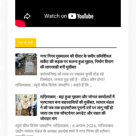
यह भी देखें
नगर निगम मुख्यालय की दीवार के समीप कॉमर्शियल
मार्केट की सड़क पर चलना हुआ मुहाल, निर्माण विभाग
की लापरवाही बनी मुसीबत
कर्तव्यनिष्ठा को ताक पर रखकर कुर्सी तोड़ रहे
जिम्मेदार, जनता पूछ रही है - दंडित कौन होगा?
ग़ाज़ियाबाद : ब्यूरो चीफ दिनेश जमदग्नि। कहते हैं कि ...
ग़ाज़ियाबाद : बढ़ा हुआ गृहकर और जोनल कार्यालयों में
भ्रष्टाचार बना शहरवासियों की मुसीबत, व्यापार मंडल
ने की जब तक हाउसटैक्स पुरानी दरों पर लागू नहीं हो
जाता तब तक सॉफ्टवेयर अपडेट और राहत की
जोरदार मांग
ब्यूरो चीफ दिनेश जमदग्नि: ग़ाज़ियाबाद। 6 अगस्त 2026, गाजियाबाद
उद्योग व्यापार मंडल के अध्यक्ष अवधेश शर्मा ने नगर निगम की वर्तमान