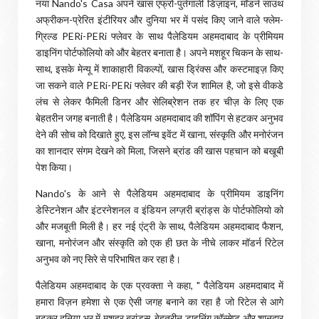
नया Nando's Casa अपने खास एफ्रो-पुर्तगाली डिज़ाइन, मॉडर्न साउथ
अफ्रीकन-प्रेरित इंटीरियर और दुनिया भर में पसंद किए जाने वाले फ्लेम-
ग्रिल्ड PERi-PERi फ्लेवर के साथ पैलेडियम अहमदाबाद के प्रीमियम
डाइनिंग पोर्टफोलियो को और बेहतर बनाता है। अपने मशहूर चिकन के साथ-
साथ, इसके मेन्यू में शाकाहारी विकल्पों, खास ड्रिंक्स और कस्टमाइज़ किए
जा सकने वाले PERi-PERi फ्लेवर की बड़ी रेंज शामिल है, जो इसे वीकडे
लंच से लेकर फैमिली डिनर और सेलिब्रेशन तक हर चीज़ के लिए एक
बेहतरीन जगह बनाती है। पैलेडियम अहमदाबाद की शॉपिंग से हटकर अनुभव
देने की सोच को दिखाते हुए, इस लॉन्च इवेंट में खाना, संस्कृति और मनोरंजन
का शानदार संगम देखने को मिला, जिसने ब्रांड की खास पहचान को बखूबी
पेश किया।
Nando's के आने से पैलेडियम अहमदाबाद के प्रीमियम डाइनिंग
डेस्टिनेशन और इंटरनेशनल व इंडियन लग्ज़री ब्रांड्स के पोर्टफोलियो को
और मजबूती मिली है। हर नई एंट्री के साथ, पैलेडियम अहमदाबाद फैशन,
खाना, मनोरंजन और संस्कृति को एक ही छत के नीचे लाकर मॉडर्न रिटेल
अनुभव को नए सिरे से परिभाषित कर रहा है।
पैलेडियम अहमदाबाद के एक प्रवक्ता ने कहा, " पैलेडियम अहमदाबाद में
हमारा विज़न हमेशा से एक ऐसी जगह बनाने का रहा है जो रिटेल से आगे
बढ़कर दुनिया भर में मशहूर ब्रांड्स, बेहतरीन डाइनिंग कॉन्सेप्ट और शानदार