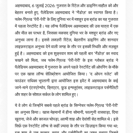
अहमदाबाद, 6 जुलाई 2026: गुजरात के रिटेल और डाइनिंग माहौल को और
बेहतर बनाते हुए, पैलेडियम अहमदाबाद ने 'नैंडोज़' का स्वागत किया है।
फ्लेम-ग्रिल्ड 'पेरी-पेरी' के लिए दुनिया भर में मशहूर इस ब्रांड का यह गुजरात
में पहला रेस्टोरेंट है। यह लॉन्च पैलेडियम अहमदाबाद की उस यात्रा में एक
और मील का पत्थर है, जिसका मकसद दुनिया भर के मशहूर ब्रांड और नए
अनुभव लाना है। इससे लक्ज़री रिटेल, बेहतरीन डाइनिंग और शानदार
लाइफ़स्टाइल अनुभव देने वाली जगह के तौर पर इसकी स्थिति और मज़बूत
हुई है। अहमदाबाद को इस शुक्रवार शाम को पहली बार 'नैंडोज़' का स्वाद
चखने को मिला, जब फ्लेम-ग्रिल्ड 'पेरी-पेरी' के इस ग्लोबल ब्रांड ने
पैलेडियम अहमदाबाद में गुजरात के अपने पहले रेस्टोरेंट की ओपनिंग के मौके
पर एक खास लॉन्च सेलिब्रेशन आयोजित किया। 'द ओपन स्लेट' की
फाउंडर राधिका भूपतानी द्वारा आयोजित इस इवेंट में अहमदाबाद के कई
जाने-माने एंटरप्रेन्योर, क्रिएटर, फ़ूड इन्फ्लुएंसर, लाइफ़स्टाइल पर्सनैलिटी
और शहर के सोशल सर्कल के लोग शामिल हुए।
ये वे लोग थे जिन्होंने सबसे पहले ब्रांड के सिग्नेचर फ्लेम-ग्रिल्ड 'पेरी-पेरी'
का अनुभव किया। खास मेहमानों में हीना सोमानी, फाल्गुनी वासवाड़ा, दिया
खुराना, जेजे और काजल चोपड़ा, आत्मी शाह और देवांशी सेठ शामिल थे। इसे
सिर्फ़ एक रेस्टोरेंट लॉन्च से कहीं ज़्यादा के तौर पर डिज़ाइन किया गया था;
इस शाम ने उस कल्चर, स्वाद और पर्सनैलिटी का जश्न मनाया जिसने