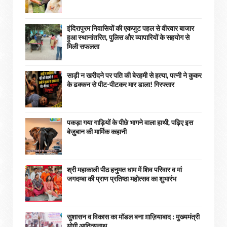
इंदिरापुरम निवासियों की एकजुट पहल से वीरवार बाजार
हुआ स्थानांतरित, पुलिस और व्यापारियों के सहयोग से
मिली सफलता
साड़ी न खरीदने पर पति की बेरहमी से हत्या, पत्नी ने कुकर
के ढक्कन से पीट-पीटकर मार डाला! गिरफ्तार
पकड़ा गया गाड़ियों के पीछे भागने वाला हाथी, पढ़िए इस
बेज़ुबान की मार्मिक कहानी
श्री महाकाली पीठ हनुमत धाम में शिव परिवार व मां
जगदम्बा की प्राण प्रतिष्ठा महोत्सव का शुभारंभ
सुशासन व विकास का मॉडल बना ग़ाज़ियाबाद : ​मुख्यमंत्री
योगी आदित्यनाथ