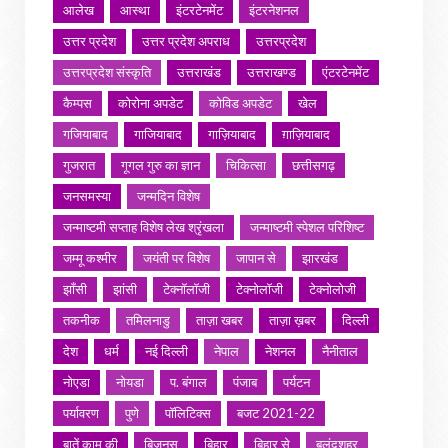
आलेख
आस्था
इंटरटेनमेंट
इंटरनेशनल
उत्तर प्रदेश
उत्तर प्रदेश अपराध
उत्तरप्रदेश
उत्तरप्रदेश संस्कृति
उत्तराखंड
उत्तराखण्ड
एंटरटेनमेंट
कैम्पस
कोरोना अपडेट
कोविड अपडेट
खेल
गजियाबाद
गाजियाबाद
गाज़ियाबाद
ग़ाज़ियाबाद
गुजरात
गूगल गुरु का ज्ञान
चिकित्सा
छत्तीसगढ़
जनसमस्या
जन्मदिन विशेष
जन्माष्टमी सप्ताह विशेष लेख श्रृंखला
जन्माष्टमी स्पेशल परिशिष्ट
जम्मू कश्मीर
जयंती पर विशेष
जापान से
झारखंड
झाँसी
झांसी
टेक्नॉलॉजी
टेक्नोलॉजी
टेक्नोलोजी
तकनीक
तमिलनाडु
ताज़ा खबर
ताज़ा ख़बर
दिल्ली
देश
धर्म
नई दिल्ली
नेपाल
नेशनल
नैनीताल
नोएडा
नोयडा
प. बंगाल
पंजाब
पर्यटन
पर्यावरण
पुणे
पॉलिटिक्स
बजट 2021-22
बातें काम की
बिजनस
बिहार
बिहार से
बुलंदशहर