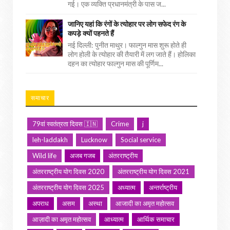
गई। एक व्यक्ति प्रधानमंत्री के पास ज...
जानिए यहां कि रंगों के त्योहार पर लोग सफेद रंग के
कपड़े क्यों पहनते हैं
नई दिल्ली: पुनीत माथुर। फाल्गुन मास शुरू होते ही
लोग होली के त्योहार की तैयारी में लग जाते हैं। होलिका
दहन का त्योहार फाल्गुन मास की पूर्णिम...
समाचार
79वां स्वतंत्रता दिवस 🇮🇳
Crime
j
leh-laddakh
Lucknow
Social service
Wild life
अजब गजब
अंतरराष्ट्रीय
अंतरराष्ट्रीय योग दिवस 2020
अंतरराष्ट्रीय योग दिवस 2021
अंतरराष्ट्रीय योग दिवस 2025
अध्यात्म
अन्तर्राष्ट्रीय
अपराध
असम
अस्था
आजादी का अमृत महोत्सव
आज़ादी का अमृत महोत्सव
आध्यात्म
आर्थिक समाचार