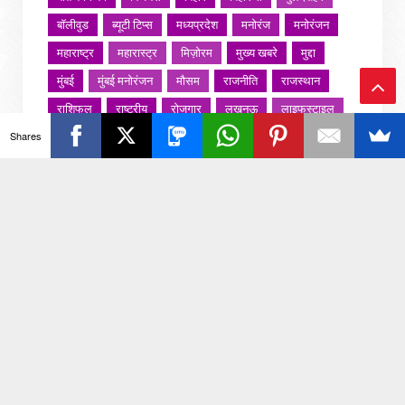
बॉलीवुड
ब्यूटी टिप्स
मध्यप्रदेश
मनोरंज
मनोरंजन
महाराष्ट्र
महारास्ट्र
मिज़ोरम
मुख्य खबरे
मुद्दा
मुंबई
मुंबई मनोरंजन
मौसम
राजनीति
राजस्थान
राशिफल
राष्ट्रीय
रोजगार
लखनऊ
लाइफस्टाइल
Ba
Shares
लाइफ़स्टाइल
वायरल वीडियो
विविध
व्यापार
ck
शख्सियत
शख़्सियत
शिक्षा
समाज
संस्कार
To
संस्कृति
साहित्य सरोवर
सिटी इवेंट
स्पोर्ट्स
स्वस्थ्य
स्वास्थ
स्वास्थ्य
हरयाणा
हरियाणा
To
हिमाचल प्रदेश
हेल्थ
होली 2022
p
जरा हटके