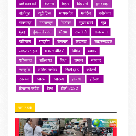
बातें काम की
बिजनस
बिहार
बिहार से
बुलंदशहर
बॉलीवुड
ब्यूटी टिप्स
मध्यप्रदेश
मनोरंज
मनोरंजन
महाराष्ट्र
महारास्ट्र
मिज़ोरम
मुख्य खबरे
मुद्दा
मुंबई
मुंबई मनोरंजन
मौसम
राजनीति
राजस्थान
राशिफल
राष्ट्रीय
रोजगार
लखनऊ
लाइफस्टाइल
लाइफ़स्टाइल
वायरल वीडियो
विविध
व्यापार
शख्सियत
शख़्सियत
शिक्षा
समाज
संस्कार
संस्कृति
साहित्य सरोवर
सिटी इवेंट
स्पोर्ट्स
स्वस्थ्य
स्वास्थ
स्वास्थ्य
हरयाणा
हरियाणा
हिमाचल प्रदेश
हेल्थ
होली 2022
जरा हटके