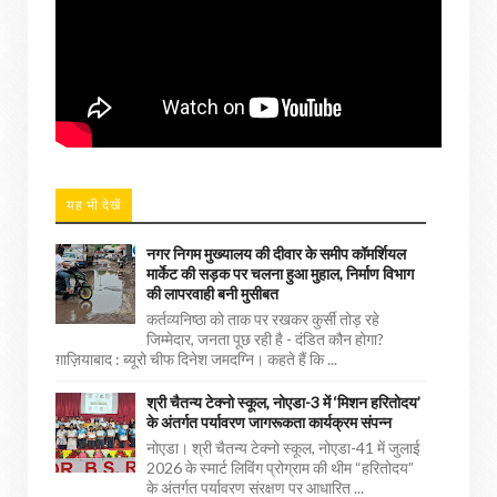
यह भी देखें
नगर निगम मुख्यालय की दीवार के समीप कॉमर्शियल
मार्केट की सड़क पर चलना हुआ मुहाल, निर्माण विभाग
की लापरवाही बनी मुसीबत
कर्तव्यनिष्ठा को ताक पर रखकर कुर्सी तोड़ रहे
जिम्मेदार, जनता पूछ रही है - दंडित कौन होगा?
ग़ाज़ियाबाद : ब्यूरो चीफ दिनेश जमदग्नि। कहते हैं कि ...
श्री चैतन्य टेक्नो स्कूल, नोएडा-3 में ‘मिशन हरितोदय’
के अंतर्गत पर्यावरण जागरूकता कार्यक्रम संपन्न
नोएडा। श्री चैतन्य टेक्नो स्कूल, नोएडा-41 में जुलाई
2026 के स्मार्ट लिविंग प्रोग्राम की थीम “हरितोदय”
के अंतर्गत पर्यावरण संरक्षण पर आधारित ...