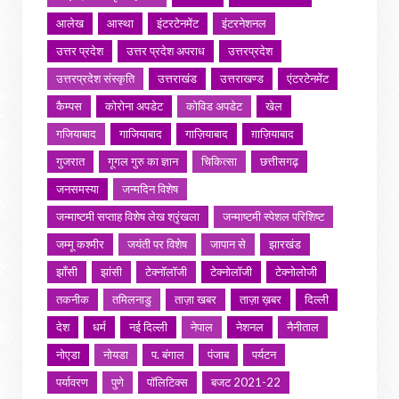
आलेख
आस्था
इंटरटेनमेंट
इंटरनेशनल
उत्तर प्रदेश
उत्तर प्रदेश अपराध
उत्तरप्रदेश
उत्तरप्रदेश संस्कृति
उत्तराखंड
उत्तराखण्ड
एंटरटेनमेंट
कैम्पस
कोरोना अपडेट
कोविड अपडेट
खेल
गजियाबाद
गाजियाबाद
गाज़ियाबाद
ग़ाज़ियाबाद
गुजरात
गूगल गुरु का ज्ञान
चिकित्सा
छत्तीसगढ़
जनसमस्या
जन्मदिन विशेष
जन्माष्टमी सप्ताह विशेष लेख श्रृंखला
जन्माष्टमी स्पेशल परिशिष्ट
जम्मू कश्मीर
जयंती पर विशेष
जापान से
झारखंड
झाँसी
झांसी
टेक्नॉलॉजी
टेक्नोलॉजी
टेक्नोलोजी
तकनीक
तमिलनाडु
ताज़ा खबर
ताज़ा ख़बर
दिल्ली
देश
धर्म
नई दिल्ली
नेपाल
नेशनल
नैनीताल
नोएडा
नोयडा
प. बंगाल
पंजाब
पर्यटन
पर्यावरण
पुणे
पॉलिटिक्स
बजट 2021-22