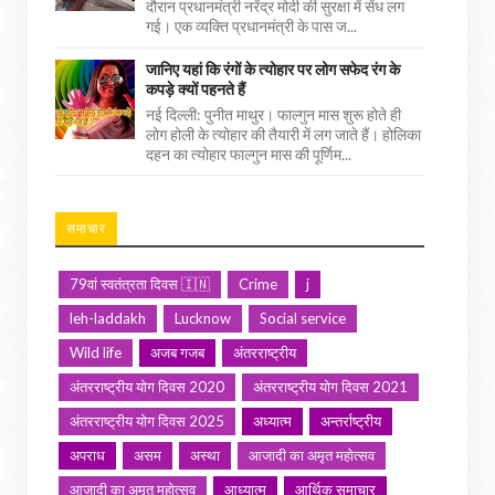
दौरान प्रधानमंत्री नरेंद्र मोदी की सुरक्षा में सेंध लग
गई। एक व्यक्ति प्रधानमंत्री के पास ज...
जानिए यहां कि रंगों के त्योहार पर लोग सफेद रंग के
कपड़े क्यों पहनते हैं
नई दिल्ली: पुनीत माथुर। फाल्गुन मास शुरू होते ही
लोग होली के त्योहार की तैयारी में लग जाते हैं। होलिका
दहन का त्योहार फाल्गुन मास की पूर्णिम...
समाचार
79वां स्वतंत्रता दिवस 🇮🇳
Crime
j
leh-laddakh
Lucknow
Social service
Wild life
अजब गजब
अंतरराष्ट्रीय
अंतरराष्ट्रीय योग दिवस 2020
अंतरराष्ट्रीय योग दिवस 2021
अंतरराष्ट्रीय योग दिवस 2025
अध्यात्म
अन्तर्राष्ट्रीय
अपराध
असम
अस्था
आजादी का अमृत महोत्सव
आज़ादी का अमृत महोत्सव
आध्यात्म
आर्थिक समाचार