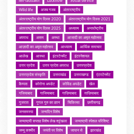
leh-laddakh
Lucknow
Social service
Wild life
अजब गजब
अंतरराष्ट्रीय
अंतरराष्ट्रीय योग दिवस 2020
अंतरराष्ट्रीय योग दिवस 2021
अंतरराष्ट्रीय योग दिवस 2025
अध्यात्म
अन्तर्राष्ट्रीय
अपराध
असम
अस्था
आजादी का अमृत महोत्सव
आज़ादी का अमृत महोत्सव
आध्यात्म
आर्थिक समाचार
आलेख
आस्था
इंटरटेनमेंट
इंटरनेशनल
उत्तर प्रदेश
उत्तर प्रदेश अपराध
उत्तरप्रदेश
उत्तरप्रदेश संस्कृति
उत्तराखंड
उत्तराखण्ड
एंटरटेनमेंट
कैम्पस
कोरोना अपडेट
कोविड अपडेट
खेल
गजियाबाद
गाजियाबाद
गाज़ियाबाद
ग़ाज़ियाबाद
गुजरात
गूगल गुरु का ज्ञान
चिकित्सा
छत्तीसगढ़
जनसमस्या
जन्मदिन विशेष
जन्माष्टमी सप्ताह विशेष लेख श्रृंखला
जन्माष्टमी स्पेशल परिशिष्ट
जम्मू कश्मीर
जयंती पर विशेष
जापान से
झारखंड