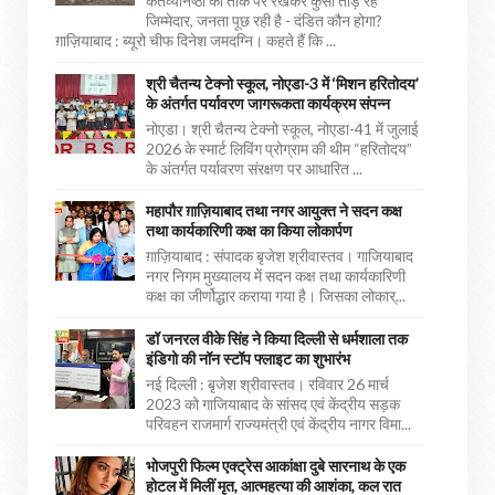
कर्तव्यनिष्ठा को ताक पर रखकर कुर्सी तोड़ रहे
जिम्मेदार, जनता पूछ रही है - दंडित कौन होगा?
ग़ाज़ियाबाद : ब्यूरो चीफ दिनेश जमदग्नि। कहते हैं कि ...
श्री चैतन्य टेक्नो स्कूल, नोएडा-3 में ‘मिशन हरितोदय’
के अंतर्गत पर्यावरण जागरूकता कार्यक्रम संपन्न
नोएडा। श्री चैतन्य टेक्नो स्कूल, नोएडा-41 में जुलाई
2026 के स्मार्ट लिविंग प्रोग्राम की थीम “हरितोदय”
के अंतर्गत पर्यावरण संरक्षण पर आधारित ...
महापौर ग़ाज़ियाबाद तथा नगर आयुक्त ने सदन कक्ष
तथा कार्यकारिणी कक्ष का किया लोकार्पण
ग़ाज़ियाबाद : संपादक बृजेश श्रीवास्तव। गाजियाबाद
नगर निगम मुख्यालय में सदन कक्ष तथा कार्यकारिणी
कक्ष का जीर्णोद्धार कराया गया है। जिसका लोकार्...
डॉ जनरल वीके सिंह ने किया दिल्ली से धर्मशाला तक
इंडिगो की नॉन स्टॉप फ्लाइट का शुभारंभ
नई दिल्ली : बृजेश श्रीवास्तव। रविवार 26 मार्च
2023 को गाजियाबाद के सांसद एवं केंद्रीय सड़क
परिवहन राजमार्ग राज्यमंत्री एवं केंद्रीय नागर विमा...
भोजपुरी फिल्म एक्ट्रेस आकांक्षा दुबे सारनाथ के एक
होटल में मिलीं मृत, आत्महत्या की आशंका, कल रात