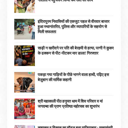
इंदिरापुरम निवासियों की एकजुट पहल से वीरवार बाजार
हुआ स्थानांतरित, पुलिस और व्यापारियों के सहयोग से
मिली सफलता
साड़ी न खरीदने पर पति की बेरहमी से हत्या, पत्नी ने कुकर
के ढक्कन से पीट-पीटकर मार डाला! गिरफ्तार
पकड़ा गया गाड़ियों के पीछे भागने वाला हाथी, पढ़िए इस
बेज़ुबान की मार्मिक कहानी
श्री महाकाली पीठ हनुमत धाम में शिव परिवार व मां
जगदम्बा की प्राण प्रतिष्ठा महोत्सव का शुभारंभ
सुशासन व विकास का मॉडल बना ग़ाज़ियाबाद : ​मुख्यमंत्री