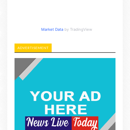
Market Data
by TradingView
ADVERTISEMENT