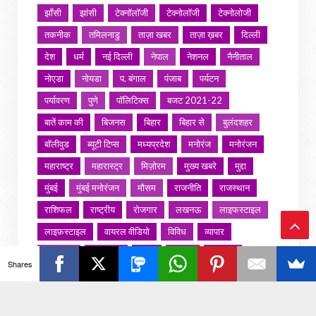
झाँसी
झांसी
टेक्नॉलॉजी
टेक्नोलॉजी
टेक्नोलोजी
तकनीक
तमिलनाडु
ताज़ा खबर
ताज़ा ख़बर
दिल्ली
देश
धर्म
नई दिल्ली
नेपाल
नेशनल
नैनीताल
नोएडा
नोयडा
प. बंगाल
पंजाब
पर्यटन
पर्यावरण
पुणे
पॉलिटिक्स
बजट 2021-22
बातें काम की
बिजनस
बिहार
बिहार से
बुलंदशहर
बॉलीवुड
ब्यूटी टिप्स
मध्यप्रदेश
मनोरंज
मनोरंजन
महाराष्ट्र
महारास्ट्र
मिज़ोरम
मुख्य खबरे
मुद्दा
मुंबई
मुंबई मनोरंजन
मौसम
राजनीति
राजस्थान
राशिफल
राष्ट्रीय
रोजगार
लखनऊ
लाइफस्टाइल
लाइफ़स्टाइल
वायरल वीडियो
विविध
व्यापार
Ba
शख्सियत
शख़्सियत
शिक्षा
समाज
संस्कार
Shares
संस्कृति
साहित्य सरोवर
सिटी इवेंट
स्पोर्ट्स
ck
स्वस्थ्य
स्वास्थ
स्वास्थ्य
हरयाणा
हरियाणा
To