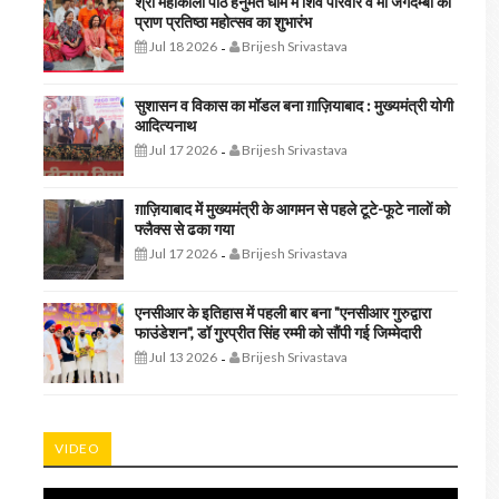
श्री महाकाली पीठ हनुमत धाम में शिव परिवार व मां जगदम्बा की
प्राण प्रतिष्ठा महोत्सव का शुभारंभ
Jul 18 2026
Brijesh Srivastava
-
सुशासन व विकास का मॉडल बना ग़ाज़ियाबाद : ​मुख्यमंत्री योगी
आदित्यनाथ
Jul 17 2026
Brijesh Srivastava
-
ग़ाज़ियाबाद में मुख्यमंत्री के आगमन से पहले टूटे-फूटे नालों को
फ्लैक्स से ढका गया
Jul 17 2026
Brijesh Srivastava
-
एनसीआर के इतिहास में पहली बार बना "एनसीआर गुरुद्वारा
फाउंडेशन", डॉ गुरप्रीत सिंह रम्मी को सौंपी गई जिम्मेदारी
Jul 13 2026
Brijesh Srivastava
-
VIDEO