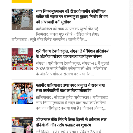
नगर निगम मुख्यालय की दीवार के समीप कॉमर्शियल
मार्केट की सड़क पर चलना हुआ मुहाल, निर्माण विभाग
की लापरवाही बनी मुसीबत
कर्तव्यनिष्ठा को ताक पर रखकर कुर्सी तोड़ रहे
जिम्मेदार, जनता पूछ रही है - दंडित कौन होगा?
ग़ाज़ियाबाद : ब्यूरो चीफ दिनेश जमदग्नि। कहते हैं कि ...
श्री चैतन्य टेक्नो स्कूल, नोएडा-3 में ‘मिशन हरितोदय’
के अंतर्गत पर्यावरण जागरूकता कार्यक्रम संपन्न
नोएडा। श्री चैतन्य टेक्नो स्कूल, नोएडा-41 में जुलाई
2026 के स्मार्ट लिविंग प्रोग्राम की थीम “हरितोदय”
के अंतर्गत पर्यावरण संरक्षण पर आधारित ...
महापौर ग़ाज़ियाबाद तथा नगर आयुक्त ने सदन कक्ष
तथा कार्यकारिणी कक्ष का किया लोकार्पण
ग़ाज़ियाबाद : संपादक बृजेश श्रीवास्तव। गाजियाबाद
नगर निगम मुख्यालय में सदन कक्ष तथा कार्यकारिणी
कक्ष का जीर्णोद्धार कराया गया है। जिसका लोकार्...
डॉ जनरल वीके सिंह ने किया दिल्ली से धर्मशाला तक
इंडिगो की नॉन स्टॉप फ्लाइट का शुभारंभ
नई दिल्ली : बृजेश श्रीवास्तव। रविवार 26 मार्च