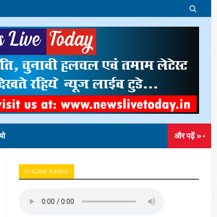

यो
और पढ़ें »
ONLINE RADIO