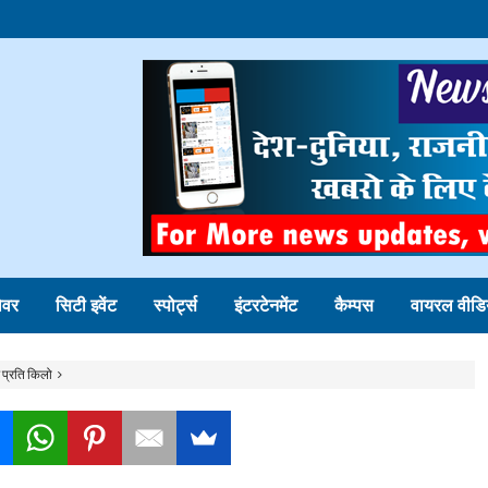
ोवर
सिटी इवेंट
स्पोर्ट्स
इंटरटेनमेंट
कैम्पस
वायरल वीडि
ए प्रति किलो