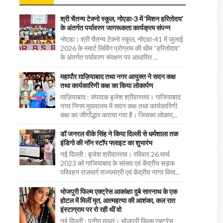
श्री चैतन्य टेक्नो स्कूल, नोएडा-3 में ‘मिशन हरितोदय’
के अंतर्गत पर्यावरण जागरूकता कार्यक्रम संपन्न
नोएडा। श्री चैतन्य टेक्नो स्कूल, नोएडा-41 में जुलाई
2026 के स्मार्ट लिविंग प्रोग्राम की थीम “हरितोदय”
के अंतर्गत पर्यावरण संरक्षण पर आधारित ...
महापौर ग़ाज़ियाबाद तथा नगर आयुक्त ने सदन कक्ष
तथा कार्यकारिणी कक्ष का किया लोकार्पण
ग़ाज़ियाबाद : संपादक बृजेश श्रीवास्तव। गाजियाबाद
नगर निगम मुख्यालय में सदन कक्ष तथा कार्यकारिणी
कक्ष का जीर्णोद्धार कराया गया है। जिसका लोकार्...
डॉ जनरल वीके सिंह ने किया दिल्ली से धर्मशाला तक
इंडिगो की नॉन स्टॉप फ्लाइट का शुभारंभ
नई दिल्ली : बृजेश श्रीवास्तव। रविवार 26 मार्च
2023 को गाजियाबाद के सांसद एवं केंद्रीय सड़क
परिवहन राजमार्ग राज्यमंत्री एवं केंद्रीय नागर विमा...
भोजपुरी फिल्म एक्ट्रेस आकांक्षा दुबे सारनाथ के एक
होटल में मिलीं मृत, आत्महत्या की आशंका, कल रात
इंस्टाग्राम पर रो रही थीं वो
नई दिल्ली : पुनीत माथुर। भोजपुरी फिल्म एक्ट्रेस