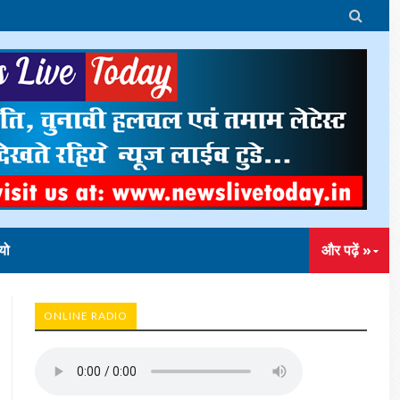

यो
और पढ़ें »
ONLINE RADIO