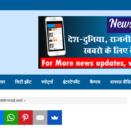
ोवर
सिटी इवेंट
स्पोर्ट्स
इंटरटेनमेंट
कैम्पस
वायरल वीडि
ॉर्डर पर हाई अलर्ट