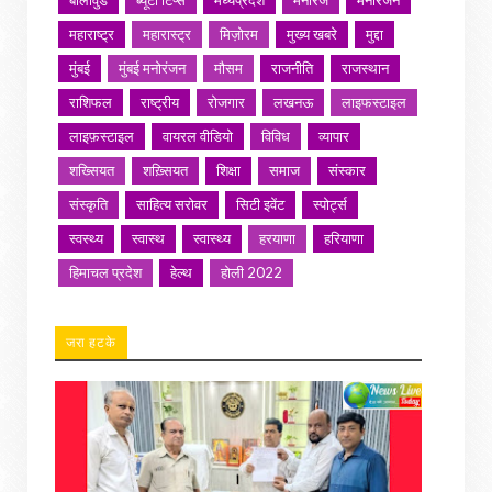
बॉलीवुड
ब्यूटी टिप्स
मध्यप्रदेश
मनोरंज
मनोरंजन
महाराष्ट्र
महारास्ट्र
मिज़ोरम
मुख्य खबरे
मुद्दा
मुंबई
मुंबई मनोरंजन
मौसम
राजनीति
राजस्थान
राशिफल
राष्ट्रीय
रोजगार
लखनऊ
लाइफस्टाइल
लाइफ़स्टाइल
वायरल वीडियो
विविध
व्यापार
शख्सियत
शख़्सियत
शिक्षा
समाज
संस्कार
संस्कृति
साहित्य सरोवर
सिटी इवेंट
स्पोर्ट्स
स्वस्थ्य
स्वास्थ
स्वास्थ्य
हरयाणा
हरियाणा
हिमाचल प्रदेश
हेल्थ
होली 2022
जरा हटके