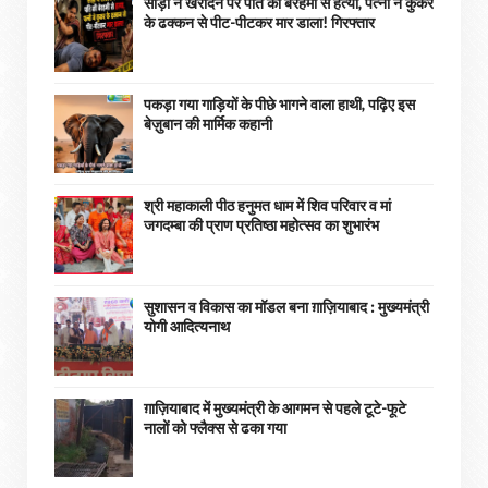
साड़ी न खरीदने पर पति की बेरहमी से हत्या, पत्नी ने कुकर
के ढक्कन से पीट-पीटकर मार डाला! गिरफ्तार
पकड़ा गया गाड़ियों के पीछे भागने वाला हाथी, पढ़िए इस
बेज़ुबान की मार्मिक कहानी
श्री महाकाली पीठ हनुमत धाम में शिव परिवार व मां
जगदम्बा की प्राण प्रतिष्ठा महोत्सव का शुभारंभ
सुशासन व विकास का मॉडल बना ग़ाज़ियाबाद : ​मुख्यमंत्री
योगी आदित्यनाथ
ग़ाज़ियाबाद में मुख्यमंत्री के आगमन से पहले टूटे-फूटे
नालों को फ्लैक्स से ढका गया