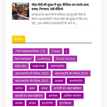
पीएम मोदी की सुरक्षा में चूक, बैरिकेड पार करके आया
शख्स, गिरफ्तार, देखें वीडियो
कर्नाटक के दावणगेरे में शनिवार को चुनावी रैली के
दौरान प्रधानमंत्री नरेंद्र मोदी की सुरक्षा में सेंध लग
गई। एक व्यक्ति प्रधानमंत्री के पास ज...
समाचार
79वां स्वतंत्रता दिवस 🇮🇳
Crime
j
leh-laddakh
Lucknow
Social service
Wild life
अजब गजब
अंतरराष्ट्रीय
अंतरराष्ट्रीय योग दिवस 2020
अंतरराष्ट्रीय योग दिवस 2021
अंतरराष्ट्रीय योग दिवस 2025
अध्यात्म
अन्तर्राष्ट्रीय
अपराध
असम
अस्था
आजादी का अमृत महोत्सव
आज़ादी का अमृत महोत्सव
आध्यात्म
आर्थिक समाचार
आलेख
आस्था
इंटरटेनमेंट
इंटरनेशनल