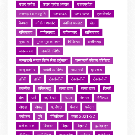
उत्तर प्रदेश
उत्तर प्रदेश अपराध
उत्तरप्रदेश
उत्तरप्रदेश संस्कृति
उत्तराखंड
उत्तराखण्ड
एंटरटेनमेंट
कैम्पस
कोरोना अपडेट
कोविड अपडेट
खेल
गजियाबाद
गाजियाबाद
गाज़ियाबाद
ग़ाज़ियाबाद
गुजरात
गूगल गुरु का ज्ञान
चिकित्सा
छत्तीसगढ़
जनसमस्या
जन्मदिन विशेष
जन्माष्टमी सप्ताह विशेष लेख श्रृंखला
जन्माष्टमी स्पेशल परिशिष्ट
जम्मू कश्मीर
जयंती पर विशेष
जापान से
झारखंड
झाँसी
झांसी
टेक्नॉलॉजी
टेक्नोलॉजी
टेक्नोलोजी
तकनीक
तमिलनाडु
ताज़ा खबर
ताज़ा ख़बर
दिल्ली
देश
धर्म
नई दिल्ली
नेपाल
नेशनल
नैनीताल
नोएडा
नोयडा
प. बंगाल
पंजाब
पर्यटन
पर्यावरण
पुणे
पॉलिटिक्स
बजट 2021-22
बातें काम की
बिजनस
बिहार
बिहार से
बुलंदशहर