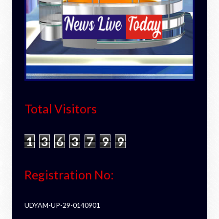
Total Visitors
1
3
6
3
7
9
9
Registration No:
UDYAM-UP-29-0140901