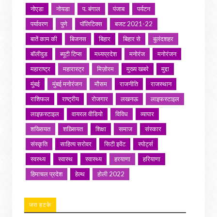
नोएडा
नोयडा
प. बंगाल
पंजाब
पर्यटन
पर्यावरण
पुणे
पॉलिटिक्स
बजट 2021-22
बातें काम की
बिजनस
बिहार
बिहार से
बुलंदशहर
बॉलीवुड
ब्यूटी टिप्स
मध्यप्रदेश
मनोरंज
मनोरंजन
महाराष्ट्र
महारास्ट्र
मिज़ोरम
मुख्य खबरे
मुद्दा
मुंबई
मुंबई मनोरंजन
मौसम
राजनीति
राजस्थान
राशिफल
राष्ट्रीय
रोजगार
लखनऊ
लाइफस्टाइल
लाइफ़स्टाइल
वायरल वीडियो
विविध
व्यापार
शख्सियत
शख़्सियत
शिक्षा
समाज
संस्कार
संस्कृति
साहित्य सरोवर
सिटी इवेंट
स्पोर्ट्स
स्वस्थ्य
स्वास्थ
स्वास्थ्य
हरयाणा
हरियाणा
हिमाचल प्रदेश
हेल्थ
होली 2022
जरा हटके