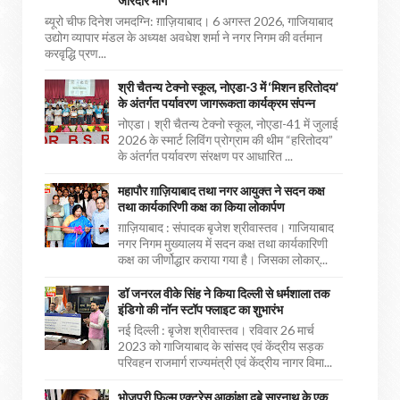
जोरदार मांग
ब्यूरो चीफ दिनेश जमदग्नि: ग़ाज़ियाबाद। 6 अगस्त 2026, गाजियाबाद
उद्योग व्यापार मंडल के अध्यक्ष अवधेश शर्मा ने नगर निगम की वर्तमान
करवृद्धि प्रण...
श्री चैतन्य टेक्नो स्कूल, नोएडा-3 में ‘मिशन हरितोदय’
के अंतर्गत पर्यावरण जागरूकता कार्यक्रम संपन्न
नोएडा। श्री चैतन्य टेक्नो स्कूल, नोएडा-41 में जुलाई
2026 के स्मार्ट लिविंग प्रोग्राम की थीम “हरितोदय”
के अंतर्गत पर्यावरण संरक्षण पर आधारित ...
महापौर ग़ाज़ियाबाद तथा नगर आयुक्त ने सदन कक्ष
तथा कार्यकारिणी कक्ष का किया लोकार्पण
ग़ाज़ियाबाद : संपादक बृजेश श्रीवास्तव। गाजियाबाद
नगर निगम मुख्यालय में सदन कक्ष तथा कार्यकारिणी
कक्ष का जीर्णोद्धार कराया गया है। जिसका लोकार्...
डॉ जनरल वीके सिंह ने किया दिल्ली से धर्मशाला तक
इंडिगो की नॉन स्टॉप फ्लाइट का शुभारंभ
नई दिल्ली : बृजेश श्रीवास्तव। रविवार 26 मार्च
2023 को गाजियाबाद के सांसद एवं केंद्रीय सड़क
परिवहन राजमार्ग राज्यमंत्री एवं केंद्रीय नागर विमा...
भोजपुरी फिल्म एक्ट्रेस आकांक्षा दुबे सारनाथ के एक