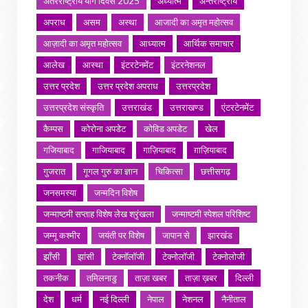
अंतरराष्ट्रीय योग दिवस 2025
अध्यात्म
अन्तर्राष्ट्रीय
अपराध
असम
अस्था
आजादी का अमृत महोत्सव
आज़ादी का अमृत महोत्सव
आध्यात्म
आर्थिक समाचार
आलेख
आस्था
इंटरटेनमेंट
इंटरनेशनल
उत्तर प्रदेश
उत्तर प्रदेश अपराध
उत्तरप्रदेश
उत्तरप्रदेश संस्कृति
उत्तराखंड
उत्तराखण्ड
एंटरटेनमेंट
कैम्पस
कोरोना अपडेट
कोविड अपडेट
खेल
गजियाबाद
गाजियाबाद
गाज़ियाबाद
ग़ाज़ियाबाद
गुजरात
गूगल गुरु का ज्ञान
चिकित्सा
छत्तीसगढ़
जनसमस्या
जन्मदिन विशेष
जन्माष्टमी सप्ताह विशेष लेख श्रृंखला
जन्माष्टमी स्पेशल परिशिष्ट
जम्मू कश्मीर
जयंती पर विशेष
जापान से
झारखंड
झाँसी
झांसी
टेक्नॉलॉजी
टेक्नोलॉजी
टेक्नोलोजी
तकनीक
तमिलनाडु
ताज़ा खबर
ताज़ा ख़बर
दिल्ली
देश
धर्म
नई दिल्ली
नेपाल
नेशनल
नैनीताल