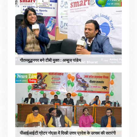
गौतमबुद्धनगर बने टीबी मुक्त : अम्बुज पांडेय
पीआईआईटी ग्रेटर नोएडा में दिखी उत्तर प्रदेश के उत्सव की सतरंगी