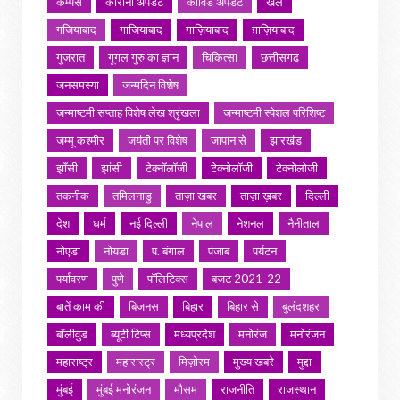
कैम्पस
कोरोना अपडेट
कोविड अपडेट
खेल
गजियाबाद
गाजियाबाद
गाज़ियाबाद
ग़ाज़ियाबाद
गुजरात
गूगल गुरु का ज्ञान
चिकित्सा
छत्तीसगढ़
जनसमस्या
जन्मदिन विशेष
जन्माष्टमी सप्ताह विशेष लेख श्रृंखला
जन्माष्टमी स्पेशल परिशिष्ट
जम्मू कश्मीर
जयंती पर विशेष
जापान से
झारखंड
झाँसी
झांसी
टेक्नॉलॉजी
टेक्नोलॉजी
टेक्नोलोजी
तकनीक
तमिलनाडु
ताज़ा खबर
ताज़ा ख़बर
दिल्ली
देश
धर्म
नई दिल्ली
नेपाल
नेशनल
नैनीताल
नोएडा
नोयडा
प. बंगाल
पंजाब
पर्यटन
पर्यावरण
पुणे
पॉलिटिक्स
बजट 2021-22
बातें काम की
बिजनस
बिहार
बिहार से
बुलंदशहर
बॉलीवुड
ब्यूटी टिप्स
मध्यप्रदेश
मनोरंज
मनोरंजन
महाराष्ट्र
महारास्ट्र
मिज़ोरम
मुख्य खबरे
मुद्दा
मुंबई
मुंबई मनोरंजन
मौसम
राजनीति
राजस्थान