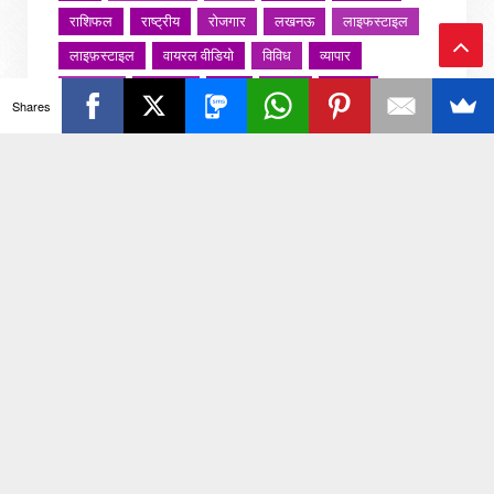
राशिफल
राष्ट्रीय
रोजगार
लखनऊ
लाइफस्टाइल
लाइफ़स्टाइल
वायरल वीडियो
विविध
व्यापार
Ba
शख्सियत
शख़्सियत
शिक्षा
समाज
संस्कार
Shares
संस्कृति
साहित्य सरोवर
सिटी इवेंट
स्पोर्ट्स
ck
स्वस्थ्य
स्वास्थ
स्वास्थ्य
हरयाणा
हरियाणा
To
हिमाचल प्रदेश
हेल्थ
होली 2022
To
p
जरा हटके