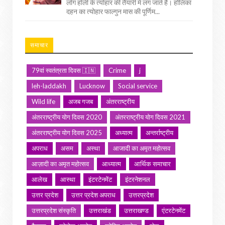
लोग होली के त्योहार की तैयारी में लग जाते हैं। होलिका
दहन का त्योहार फाल्गुन मास की पूर्णिम...
समाचार
79वां स्वतंत्रता दिवस 🇮🇳
Crime
j
leh-laddakh
Lucknow
Social service
Wild life
अजब गजब
अंतरराष्ट्रीय
अंतरराष्ट्रीय योग दिवस 2020
अंतरराष्ट्रीय योग दिवस 2021
अंतरराष्ट्रीय योग दिवस 2025
अध्यात्म
अन्तर्राष्ट्रीय
अपराध
असम
अस्था
आजादी का अमृत महोत्सव
आज़ादी का अमृत महोत्सव
आध्यात्म
आर्थिक समाचार
आलेख
आस्था
इंटरटेनमेंट
इंटरनेशनल
उत्तर प्रदेश
उत्तर प्रदेश अपराध
उत्तरप्रदेश
उत्तरप्रदेश संस्कृति
उत्तराखंड
उत्तराखण्ड
एंटरटेनमेंट