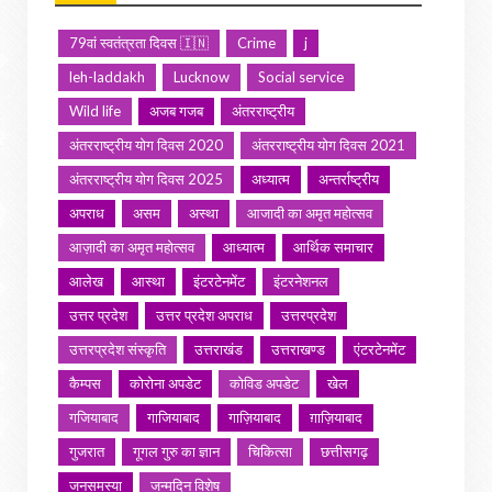
79वां स्वतंत्रता दिवस 🇮🇳
Crime
j
leh-laddakh
Lucknow
Social service
Wild life
अजब गजब
अंतरराष्ट्रीय
अंतरराष्ट्रीय योग दिवस 2020
अंतरराष्ट्रीय योग दिवस 2021
अंतरराष्ट्रीय योग दिवस 2025
अध्यात्म
अन्तर्राष्ट्रीय
अपराध
असम
अस्था
आजादी का अमृत महोत्सव
आज़ादी का अमृत महोत्सव
आध्यात्म
आर्थिक समाचार
आलेख
आस्था
इंटरटेनमेंट
इंटरनेशनल
उत्तर प्रदेश
उत्तर प्रदेश अपराध
उत्तरप्रदेश
उत्तरप्रदेश संस्कृति
उत्तराखंड
उत्तराखण्ड
एंटरटेनमेंट
कैम्पस
कोरोना अपडेट
कोविड अपडेट
खेल
गजियाबाद
गाजियाबाद
गाज़ियाबाद
ग़ाज़ियाबाद
गुजरात
गूगल गुरु का ज्ञान
चिकित्सा
छत्तीसगढ़
जनसमस्या
जन्मदिन विशेष