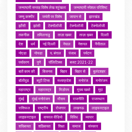
जन्माष्टमी सप्ताह विशेष लेख श्रृंखला
जन्माष्टमी स्पेशल परिशिष्ट
जम्मू कश्मीर
जयंती पर विशेष
जापान से
झारखंड
झाँसी
झांसी
टेक्नॉलॉजी
टेक्नोलॉजी
टेक्नोलोजी
तकनीक
तमिलनाडु
ताज़ा खबर
ताज़ा ख़बर
दिल्ली
देश
धर्म
नई दिल्ली
नेपाल
नेशनल
नैनीताल
नोएडा
नोयडा
प. बंगाल
पंजाब
पर्यटन
पर्यावरण
पुणे
पॉलिटिक्स
बजट 2021-22
बातें काम की
बिजनस
बिहार
बिहार से
बुलंदशहर
बॉलीवुड
ब्यूटी टिप्स
मध्यप्रदेश
मनोरंज
मनोरंजन
महाराष्ट्र
महारास्ट्र
मिज़ोरम
मुख्य खबरे
मुद्दा
मुंबई
मुंबई मनोरंजन
मौसम
राजनीति
राजस्थान
राशिफल
राष्ट्रीय
रोजगार
लखनऊ
लाइफस्टाइल
लाइफ़स्टाइल
वायरल वीडियो
विविध
व्यापार
शख्सियत
शख़्सियत
शिक्षा
समाज
संस्कार