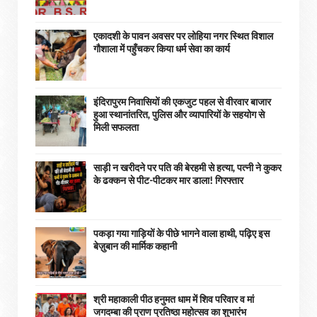
एकादशी के पावन अवसर पर लोहिया नगर स्थित विशाल
गौशाला में पहुँचकर किया धर्म सेवा का कार्य
इंदिरापुरम निवासियों की एकजुट पहल से वीरवार बाजार
हुआ स्थानांतरित, पुलिस और व्यापारियों के सहयोग से
मिली सफलता
साड़ी न खरीदने पर पति की बेरहमी से हत्या, पत्नी ने कुकर
के ढक्कन से पीट-पीटकर मार डाला! गिरफ्तार
पकड़ा गया गाड़ियों के पीछे भागने वाला हाथी, पढ़िए इस
बेज़ुबान की मार्मिक कहानी
श्री महाकाली पीठ हनुमत धाम में शिव परिवार व मां
जगदम्बा की प्राण प्रतिष्ठा महोत्सव का शुभारंभ