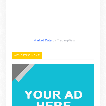
Market Data
by TradingView
ADVERTISEMENT