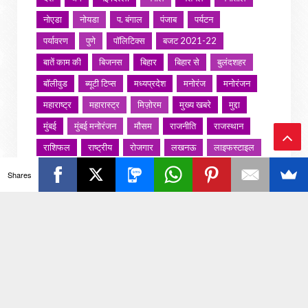
नोएडा
नोयडा
प. बंगाल
पंजाब
पर्यटन
पर्यावरण
पुणे
पॉलिटिक्स
बजट 2021-22
बातें काम की
बिजनस
बिहार
बिहार से
बुलंदशहर
बॉलीवुड
ब्यूटी टिप्स
मध्यप्रदेश
मनोरंज
मनोरंजन
महाराष्ट्र
महारास्ट्र
मिज़ोरम
मुख्य खबरे
मुद्दा
मुंबई
मुंबई मनोरंजन
मौसम
राजनीति
राजस्थान
राशिफल
राष्ट्रीय
रोजगार
लखनऊ
लाइफस्टाइल
Ba
लाइफ़स्टाइल
वायरल वीडियो
विविध
व्यापार
Shares
ck
शख्सियत
शख़्सियत
शिक्षा
समाज
संस्कार
संस्कृति
साहित्य सरोवर
सिटी इवेंट
स्पोर्ट्स
To
स्वस्थ्य
स्वास्थ
स्वास्थ्य
हरयाणा
हरियाणा
To
हिमाचल प्रदेश
हेल्थ
होली 2022
p
जरा हटके