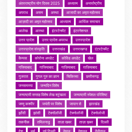
अंतरराष्ट्रीय योग दिवस 2025
अध्यात्म
अन्तर्राष्ट्रीय
अपराध
असम
अस्था
आजादी का अमृत महोत्सव
आज़ादी का अमृत महोत्सव
आध्यात्म
आर्थिक समाचार
आलेख
आस्था
इंटरटेनमेंट
इंटरनेशनल
उत्तर प्रदेश
उत्तर प्रदेश अपराध
उत्तरप्रदेश
उत्तरप्रदेश संस्कृति
उत्तराखंड
उत्तराखण्ड
एंटरटेनमेंट
कैम्पस
कोरोना अपडेट
कोविड अपडेट
खेल
गजियाबाद
गाजियाबाद
गाज़ियाबाद
ग़ाज़ियाबाद
गुजरात
गूगल गुरु का ज्ञान
चिकित्सा
छत्तीसगढ़
जनसमस्या
जन्मदिन विशेष
जन्माष्टमी सप्ताह विशेष लेख श्रृंखला
जन्माष्टमी स्पेशल परिशिष्ट
जम्मू कश्मीर
जयंती पर विशेष
जापान से
झारखंड
झाँसी
झांसी
टेक्नॉलॉजी
टेक्नोलॉजी
टेक्नोलोजी
तकनीक
तमिलनाडु
ताज़ा खबर
ताज़ा ख़बर
दिल्ली
देश
धर्म
नई दिल्ली
नेपाल
नेशनल
नैनीताल