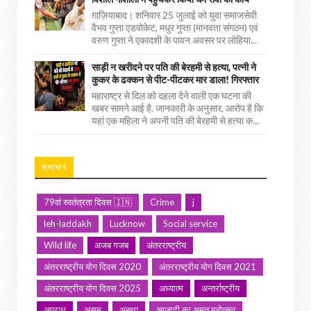
ग़ाज़ियाबाद। शनिवार 25 जुलाई को युवा समाजसेवी
वैभव गुप्ता एडवोकेट, मधुर गुप्ता (मानवता संगठन) एवं
वरुण गुप्ता ने एकादशी के पावन अवसर पर लोहिया...
साड़ी न खरीदने पर पति की बेरहमी से हत्या, पत्नी ने
कुकर के ढक्कन से पीट-पीटकर मार डाला! गिरफ्तार
महाराष्ट्र से दिल को दहला देने वाली एक घटना की
खबर सामने आई है. जानकारी के अनुसार, आरोप है कि
यहां एक महिला ने अपनी पति की बेरहमी से हत्या क...
समाचार
79वां स्वतंत्रता दिवस 🇮🇳
Crime
j
leh-laddakh
Lucknow
Social service
Wild life
अजब गजब
अंतरराष्ट्रीय
अंतरराष्ट्रीय योग दिवस 2020
अंतरराष्ट्रीय योग दिवस 2021
अंतरराष्ट्रीय योग दिवस 2025
अध्यात्म
अन्तर्राष्ट्रीय
अपराध
असम
अस्था
आजादी का अमृत महोत्सव