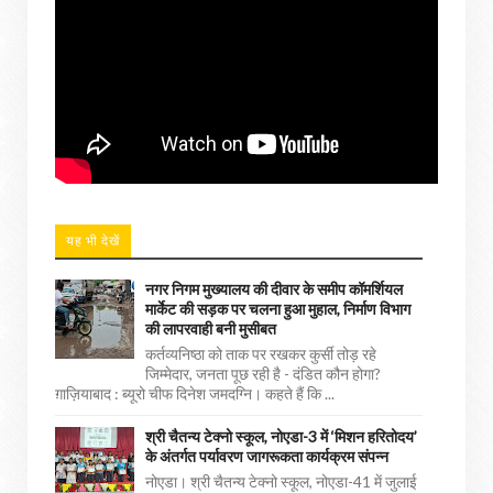
यह भी देखें
नगर निगम मुख्यालय की दीवार के समीप कॉमर्शियल
मार्केट की सड़क पर चलना हुआ मुहाल, निर्माण विभाग
की लापरवाही बनी मुसीबत
कर्तव्यनिष्ठा को ताक पर रखकर कुर्सी तोड़ रहे
जिम्मेदार, जनता पूछ रही है - दंडित कौन होगा?
ग़ाज़ियाबाद : ब्यूरो चीफ दिनेश जमदग्नि। कहते हैं कि ...
श्री चैतन्य टेक्नो स्कूल, नोएडा-3 में ‘मिशन हरितोदय’
के अंतर्गत पर्यावरण जागरूकता कार्यक्रम संपन्न
नोएडा। श्री चैतन्य टेक्नो स्कूल, नोएडा-41 में जुलाई