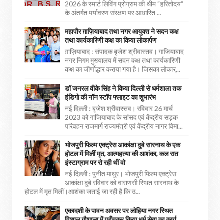
2026 के स्मार्ट लिविंग प्रोग्राम की थीम “हरितोदय”
के अंतर्गत पर्यावरण संरक्षण पर आधारित ...
महापौर ग़ाज़ियाबाद तथा नगर आयुक्त ने सदन कक्ष
तथा कार्यकारिणी कक्ष का किया लोकार्पण
ग़ाज़ियाबाद : संपादक बृजेश श्रीवास्तव। गाजियाबाद
नगर निगम मुख्यालय में सदन कक्ष तथा कार्यकारिणी
कक्ष का जीर्णोद्धार कराया गया है। जिसका लोकार्...
डॉ जनरल वीके सिंह ने किया दिल्ली से धर्मशाला तक
इंडिगो की नॉन स्टॉप फ्लाइट का शुभारंभ
नई दिल्ली : बृजेश श्रीवास्तव। रविवार 26 मार्च
2023 को गाजियाबाद के सांसद एवं केंद्रीय सड़क
परिवहन राजमार्ग राज्यमंत्री एवं केंद्रीय नागर विमा...
भोजपुरी फिल्म एक्ट्रेस आकांक्षा दुबे सारनाथ के एक
होटल में मिलीं मृत, आत्महत्या की आशंका, कल रात
इंस्टाग्राम पर रो रही थीं वो
नई दिल्ली : पुनीत माथुर। भोजपुरी फिल्म एक्ट्रेस
आकांक्षा दुबे रविवार को वाराणसी स्थित सारनाथ के
होटल में मृत मिलीं।आशंका जताई जा रही है कि उ...
एकादशी के पावन अवसर पर लोहिया नगर स्थित
विशाल गौशाला में पहुँचकर किया धर्म सेवा का कार्य