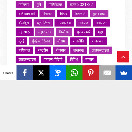
पर्यावरण
पुणे
पॉलिटिक्स
बजट 2021-22
बातें काम की
बिजनस
बिहार
बिहार से
बुलंदशहर
बॉलीवुड
ब्यूटी टिप्स
मध्यप्रदेश
मनोरंज
मनोरंजन
महाराष्ट्र
महारास्ट्र
मिज़ोरम
मुख्य खबरे
मुद्दा
मुंबई
मुंबई मनोरंजन
मौसम
राजनीति
राजस्थान
राशिफल
राष्ट्रीय
रोजगार
लखनऊ
लाइफस्टाइल
लाइफ़स्टाइल
वायरल वीडियो
विविध
व्यापार
Ba
शख्सियत
शख़्सियत
शिक्षा
समाज
संस्कार
Shares
संस्कृति
साहित्य सरोवर
सिटी इवेंट
स्पोर्ट्स
ck
स्वस्थ्य
स्वास्थ
स्वास्थ्य
हरयाणा
हरियाणा
To
हिमाचल प्रदेश
हेल्थ
होली 2022
To
p
जरा हटके