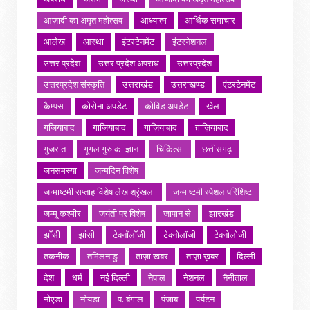
आज़ादी का अमृत महोत्सव
आध्यात्म
आर्थिक समाचार
आलेख
आस्था
इंटरटेनमेंट
इंटरनेशनल
उत्तर प्रदेश
उत्तर प्रदेश अपराध
उत्तरप्रदेश
उत्तरप्रदेश संस्कृति
उत्तराखंड
उत्तराखण्ड
एंटरटेनमेंट
कैम्पस
कोरोना अपडेट
कोविड अपडेट
खेल
गजियाबाद
गाजियाबाद
गाज़ियाबाद
ग़ाज़ियाबाद
गुजरात
गूगल गुरु का ज्ञान
चिकित्सा
छत्तीसगढ़
जनसमस्या
जन्मदिन विशेष
जन्माष्टमी सप्ताह विशेष लेख श्रृंखला
जन्माष्टमी स्पेशल परिशिष्ट
जम्मू कश्मीर
जयंती पर विशेष
जापान से
झारखंड
झाँसी
झांसी
टेक्नॉलॉजी
टेक्नोलॉजी
टेक्नोलोजी
तकनीक
तमिलनाडु
ताज़ा खबर
ताज़ा ख़बर
दिल्ली
देश
धर्म
नई दिल्ली
नेपाल
नेशनल
नैनीताल
नोएडा
नोयडा
प. बंगाल
पंजाब
पर्यटन