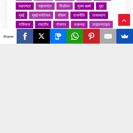
महाराष्ट्र
महारास्ट्र
मिज़ोरम
मुख्य खबरे
मुद्दा
मुंबई
मुंबई मनोरंजन
मौसम
राजनीति
राजस्थान
राशिफल
राष्ट्रीय
रोजगार
लखनऊ
लाइफस्टाइल
Ba
लाइफ़स्टाइल
वायरल वीडियो
विविध
व्यापार
Shares
ck
शख्सियत
शख़्सियत
शिक्षा
समाज
संस्कार
संस्कृति
साहित्य सरोवर
सिटी इवेंट
स्पोर्ट्स
To
स्वस्थ्य
स्वास्थ
स्वास्थ्य
हरयाणा
हरियाणा
To
हिमाचल प्रदेश
हेल्थ
होली 2022
p
जरा हटके