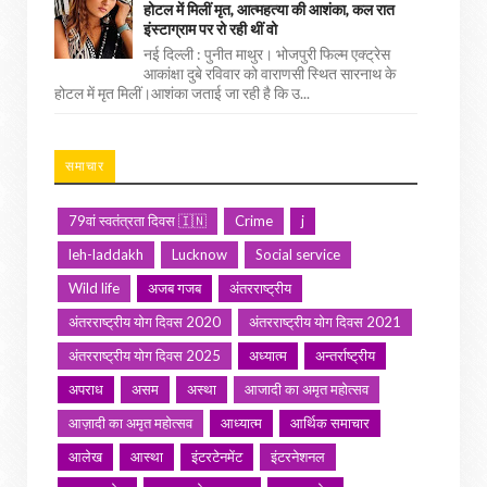
होटल में मिलीं मृत, आत्महत्या की आशंका, कल रात
इंस्टाग्राम पर रो रही थीं वो
नई दिल्ली : पुनीत माथुर। भोजपुरी फिल्म एक्ट्रेस
आकांक्षा दुबे रविवार को वाराणसी स्थित सारनाथ के
होटल में मृत मिलीं।आशंका जताई जा रही है कि उ...
समाचार
79वां स्वतंत्रता दिवस 🇮🇳
Crime
j
leh-laddakh
Lucknow
Social service
Wild life
अजब गजब
अंतरराष्ट्रीय
अंतरराष्ट्रीय योग दिवस 2020
अंतरराष्ट्रीय योग दिवस 2021
अंतरराष्ट्रीय योग दिवस 2025
अध्यात्म
अन्तर्राष्ट्रीय
अपराध
असम
अस्था
आजादी का अमृत महोत्सव
आज़ादी का अमृत महोत्सव
आध्यात्म
आर्थिक समाचार
आलेख
आस्था
इंटरटेनमेंट
इंटरनेशनल