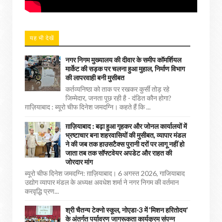
यह भी देखें
नगर निगम मुख्यालय की दीवार के समीप कॉमर्शियल
मार्केट की सड़क पर चलना हुआ मुहाल, निर्माण विभाग
की लापरवाही बनी मुसीबत
कर्तव्यनिष्ठा को ताक पर रखकर कुर्सी तोड़ रहे
जिम्मेदार, जनता पूछ रही है - दंडित कौन होगा?
ग़ाज़ियाबाद : ब्यूरो चीफ दिनेश जमदग्नि। कहते हैं कि ...
ग़ाज़ियाबाद : बढ़ा हुआ गृहकर और जोनल कार्यालयों में
भ्रष्टाचार बना शहरवासियों की मुसीबत, व्यापार मंडल
ने की जब तक हाउसटैक्स पुरानी दरों पर लागू नहीं हो
जाता तब तक सॉफ्टवेयर अपडेट और राहत की
जोरदार मांग
ब्यूरो चीफ दिनेश जमदग्नि: ग़ाज़ियाबाद। 6 अगस्त 2026, गाजियाबाद
उद्योग व्यापार मंडल के अध्यक्ष अवधेश शर्मा ने नगर निगम की वर्तमान
करवृद्धि प्रण...
श्री चैतन्य टेक्नो स्कूल, नोएडा-3 में ‘मिशन हरितोदय’
के अंतर्गत पर्यावरण जागरूकता कार्यक्रम संपन्न