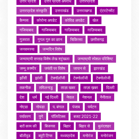
उत्तर प्रदेश
उत्तर प्रदेश अपराध
उत्तरप्रदेश
उत्तरप्रदेश संस्कृति
उत्तराखंड
उत्तराखण्ड
एंटरटेनमेंट
कैम्पस
कोरोना अपडेट
कोविड अपडेट
खेल
गजियाबाद
गाजियाबाद
गाज़ियाबाद
ग़ाज़ियाबाद
गुजरात
गूगल गुरु का ज्ञान
चिकित्सा
छत्तीसगढ़
जनसमस्या
जन्मदिन विशेष
जन्माष्टमी सप्ताह विशेष लेख श्रृंखला
जन्माष्टमी स्पेशल परिशिष्ट
जम्मू कश्मीर
जयंती पर विशेष
जापान से
झारखंड
झाँसी
झांसी
टेक्नॉलॉजी
टेक्नोलॉजी
टेक्नोलोजी
तकनीक
तमिलनाडु
ताज़ा खबर
ताज़ा ख़बर
दिल्ली
देश
धर्म
नई दिल्ली
नेपाल
नेशनल
नैनीताल
नोएडा
नोयडा
प. बंगाल
पंजाब
पर्यटन
पर्यावरण
पुणे
पॉलिटिक्स
बजट 2021-22
बातें काम की
बिजनस
बिहार
बिहार से
बुलंदशहर
बॉलीवुड
ब्यूटी टिप्स
मध्यप्रदेश
मनोरंज
मनोरंजन