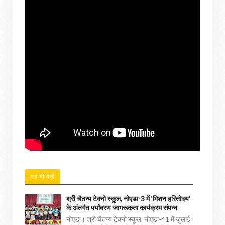
यह भी देखें
श्री चैतन्य टेक्नो स्कूल, नोएडा-3 में ‘मिशन हरितोदय’
के अंतर्गत पर्यावरण जागरूकता कार्यक्रम संपन्न
नोएडा। श्री चैतन्य टेक्नो स्कूल, नोएडा-41 में जुलाई