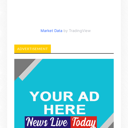
Market Data
by TradingView
ADVERTISEMENT