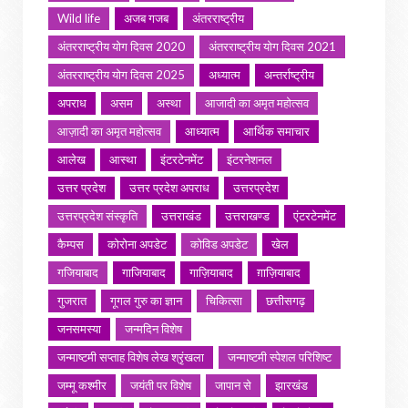
Wild life
अजब गजब
अंतरराष्ट्रीय
अंतरराष्ट्रीय योग दिवस 2020
अंतरराष्ट्रीय योग दिवस 2021
अंतरराष्ट्रीय योग दिवस 2025
अध्यात्म
अन्तर्राष्ट्रीय
अपराध
असम
अस्था
आजादी का अमृत महोत्सव
आज़ादी का अमृत महोत्सव
आध्यात्म
आर्थिक समाचार
आलेख
आस्था
इंटरटेनमेंट
इंटरनेशनल
उत्तर प्रदेश
उत्तर प्रदेश अपराध
उत्तरप्रदेश
उत्तरप्रदेश संस्कृति
उत्तराखंड
उत्तराखण्ड
एंटरटेनमेंट
कैम्पस
कोरोना अपडेट
कोविड अपडेट
खेल
गजियाबाद
गाजियाबाद
गाज़ियाबाद
ग़ाज़ियाबाद
गुजरात
गूगल गुरु का ज्ञान
चिकित्सा
छत्तीसगढ़
जनसमस्या
जन्मदिन विशेष
जन्माष्टमी सप्ताह विशेष लेख श्रृंखला
जन्माष्टमी स्पेशल परिशिष्ट
जम्मू कश्मीर
जयंती पर विशेष
जापान से
झारखंड