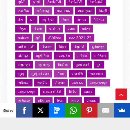
झाँसी
झांसी
टेक्नॉलॉजी
टेक्नोलॉजी
टेक्नोलोजी
तकनीक
तमिलनाडु
ताज़ा खबर
ताज़ा ख़बर
दिल्ली
देश
धर्म
नई दिल्ली
नेपाल
नेशनल
नैनीताल
नोएडा
नोयडा
प. बंगाल
पंजाब
पर्यटन
पर्यावरण
पुणे
पॉलिटिक्स
बजट 2021-22
बातें काम की
बिजनस
बिहार
बिहार से
बुलंदशहर
बॉलीवुड
ब्यूटी टिप्स
मध्यप्रदेश
मनोरंज
मनोरंजन
महाराष्ट्र
महारास्ट्र
मिज़ोरम
मुख्य खबरे
मुद्दा
मुंबई
मुंबई मनोरंजन
मौसम
राजनीति
राजस्थान
राशिफल
राष्ट्रीय
रोजगार
लखनऊ
लाइफस्टाइल
लाइफ़स्टाइल
वायरल वीडियो
विविध
व्यापार
शख्सियत
शख़्सियत
शिक्षा
समाज
संस्कार
Ba
संस्कृति
साहित्य सरोवर
सिटी इवेंट
स्पोर्ट्स
Shares
ck
स्वस्थ्य
स्वास्थ
स्वास्थ्य
हरयाणा
हरियाणा
To
हिमाचल प्रदेश
हेल्थ
होली 2022