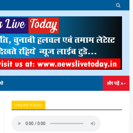

यो
और पढ़ें »
ONLINE RADIO