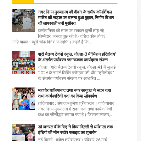
नगर निगम मुख्यालय की दीवार के समीप कॉमर्शियल
मार्केट की सड़क पर चलना हुआ मुहाल, निर्माण विभाग
की लापरवाही बनी मुसीबत
कर्तव्यनिष्ठा को ताक पर रखकर कुर्सी तोड़ रहे
जिम्मेदार, जनता पूछ रही है - दंडित कौन होगा?
ग़ाज़ियाबाद : ब्यूरो चीफ दिनेश जमदग्नि। कहते हैं कि ...
श्री चैतन्य टेक्नो स्कूल, नोएडा-3 में ‘मिशन हरितोदय’
के अंतर्गत पर्यावरण जागरूकता कार्यक्रम संपन्न
नोएडा। श्री चैतन्य टेक्नो स्कूल, नोएडा-41 में जुलाई
2026 के स्मार्ट लिविंग प्रोग्राम की थीम “हरितोदय”
के अंतर्गत पर्यावरण संरक्षण पर आधारित ...
महापौर ग़ाज़ियाबाद तथा नगर आयुक्त ने सदन कक्ष
तथा कार्यकारिणी कक्ष का किया लोकार्पण
ग़ाज़ियाबाद : संपादक बृजेश श्रीवास्तव। गाजियाबाद
नगर निगम मुख्यालय में सदन कक्ष तथा कार्यकारिणी
कक्ष का जीर्णोद्धार कराया गया है। जिसका लोकार्...
डॉ जनरल वीके सिंह ने किया दिल्ली से धर्मशाला तक
इंडिगो की नॉन स्टॉप फ्लाइट का शुभारंभ
नई दिल्ली : बृजेश श्रीवास्तव। रविवार 26 मार्च