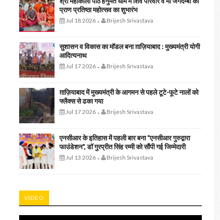
श्री महाकाली पीठ हनुमत धाम में शिव परिवार व मां जगदम्बा की
प्राण प्रतिष्ठा महोत्सव का शुभारंभ
Jul 18 2026
Brijesh Srivastava
-
सुशासन व विकास का मॉडल बना ग़ाज़ियाबाद : ​मुख्यमंत्री योगी
आदित्यनाथ
Jul 17 2026
Brijesh Srivastava
-
ग़ाज़ियाबाद में मुख्यमंत्री के आगमन से पहले टूटे-फूटे नालों को
फ्लैक्स से ढका गया
Jul 17 2026
Brijesh Srivastava
-
एनसीआर के इतिहास में पहली बार बना "एनसीआर गुरुद्वारा
फाउंडेशन", डॉ गुरप्रीत सिंह रम्मी को सौंपी गई जिम्मेदारी
Jul 13 2026
Brijesh Srivastava
-
VIDEO