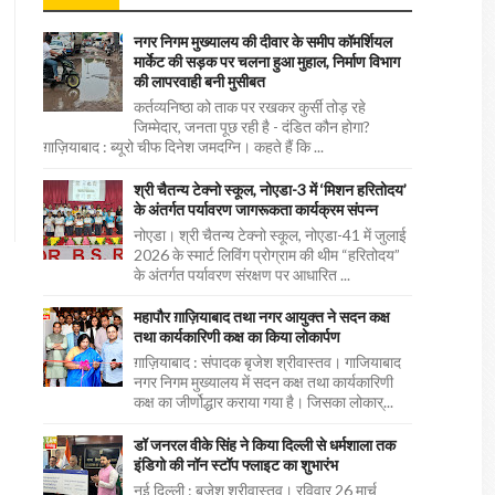
नगर निगम मुख्यालय की दीवार के समीप कॉमर्शियल
मार्केट की सड़क पर चलना हुआ मुहाल, निर्माण विभाग
की लापरवाही बनी मुसीबत
कर्तव्यनिष्ठा को ताक पर रखकर कुर्सी तोड़ रहे
जिम्मेदार, जनता पूछ रही है - दंडित कौन होगा?
ग़ाज़ियाबाद : ब्यूरो चीफ दिनेश जमदग्नि। कहते हैं कि ...
श्री चैतन्य टेक्नो स्कूल, नोएडा-3 में ‘मिशन हरितोदय’
के अंतर्गत पर्यावरण जागरूकता कार्यक्रम संपन्न
नोएडा। श्री चैतन्य टेक्नो स्कूल, नोएडा-41 में जुलाई
2026 के स्मार्ट लिविंग प्रोग्राम की थीम “हरितोदय”
के अंतर्गत पर्यावरण संरक्षण पर आधारित ...
महापौर ग़ाज़ियाबाद तथा नगर आयुक्त ने सदन कक्ष
तथा कार्यकारिणी कक्ष का किया लोकार्पण
ग़ाज़ियाबाद : संपादक बृजेश श्रीवास्तव। गाजियाबाद
नगर निगम मुख्यालय में सदन कक्ष तथा कार्यकारिणी
कक्ष का जीर्णोद्धार कराया गया है। जिसका लोकार्...
डॉ जनरल वीके सिंह ने किया दिल्ली से धर्मशाला तक
इंडिगो की नॉन स्टॉप फ्लाइट का शुभारंभ
नई दिल्ली : बृजेश श्रीवास्तव। रविवार 26 मार्च