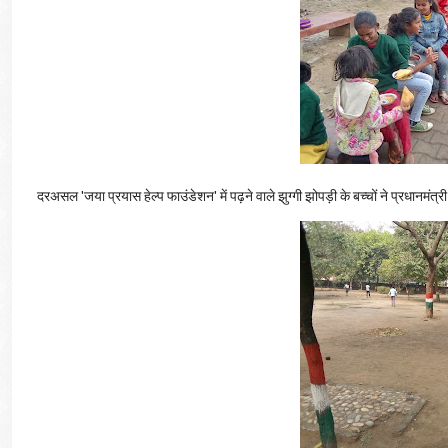
दरअसल 'जया प्रयास हेल्प फाउंडेशन' में पढ़ने वाले झुग्गी झोपड़ी के बच्चों ने प्रधानमंत्