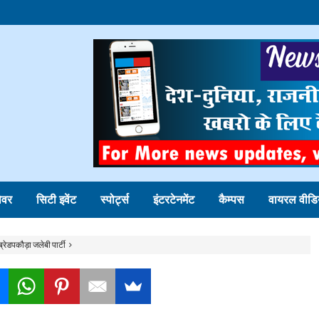
ोवर
सिटी इवेंट
स्पोर्ट्स
इंटरटेनमेंट
कैम्पस
वायरल वीडि
्रेडपकौड़ा जलेबी पार्टी