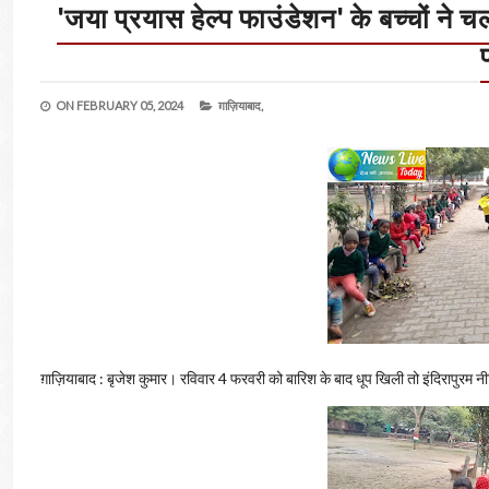
'जया प्रयास हेल्प फाउंडेशन' के बच्चों ने 
प
ON
FEBRUARY 05, 2024
ग़ाज़ियाबाद,
ग़ाज़ियाबाद : बृजेश कुमार। रविवार 4 फरवरी को बारिश के बाद धूप खिली तो इंदिरापुरम नीतिखं