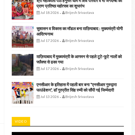
श्री महाकाली पीठ हनुमत धाम में शिव परिवार व मां जगदम्बा की
प्राण प्रतिष्ठा महोत्सव का शुभारंभ
Jul 18 2026
Brijesh Srivastava
-
सुशासन व विकास का मॉडल बना ग़ाज़ियाबाद : ​मुख्यमंत्री योगी
आदित्यनाथ
Jul 17 2026
Brijesh Srivastava
-
ग़ाज़ियाबाद में मुख्यमंत्री के आगमन से पहले टूटे-फूटे नालों को
फ्लैक्स से ढका गया
Jul 17 2026
Brijesh Srivastava
-
एनसीआर के इतिहास में पहली बार बना "एनसीआर गुरुद्वारा
फाउंडेशन", डॉ गुरप्रीत सिंह रम्मी को सौंपी गई जिम्मेदारी
Jul 13 2026
Brijesh Srivastava
-
VIDEO