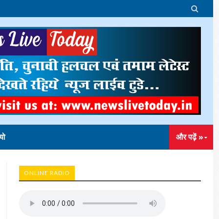

यो
और पढ़ें »
ONLINE RADIO