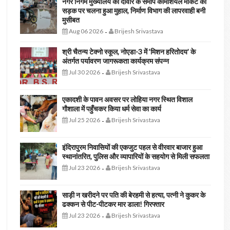
नगर निगम मुख्यालय की दीवार के समीप कॉमर्शियल मार्केट की
सड़क पर चलना हुआ मुहाल, निर्माण विभाग की लापरवाही बनी
मुसीबत
Aug 06 2026
Brijesh Srivastava
-
श्री चैतन्य टेक्नो स्कूल, नोएडा-3 में ‘मिशन हरितोदय’ के
अंतर्गत पर्यावरण जागरूकता कार्यक्रम संपन्न
Jul 30 2026
Brijesh Srivastava
-
एकादशी के पावन अवसर पर लोहिया नगर स्थित विशाल
गौशाला में पहुँचकर किया धर्म सेवा का कार्य
Jul 25 2026
Brijesh Srivastava
-
इंदिरापुरम निवासियों की एकजुट पहल से वीरवार बाजार हुआ
स्थानांतरित, पुलिस और व्यापारियों के सहयोग से मिली सफलता
Jul 23 2026
Brijesh Srivastava
-
साड़ी न खरीदने पर पति की बेरहमी से हत्या, पत्नी ने कुकर के
ढक्कन से पीट-पीटकर मार डाला! गिरफ्तार
Jul 23 2026
Brijesh Srivastava
-