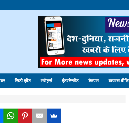
ोवर
सिटी इवेंट
स्पोर्ट्स
इंटरटेनमेंट
कैम्पस
वायरल वीडि