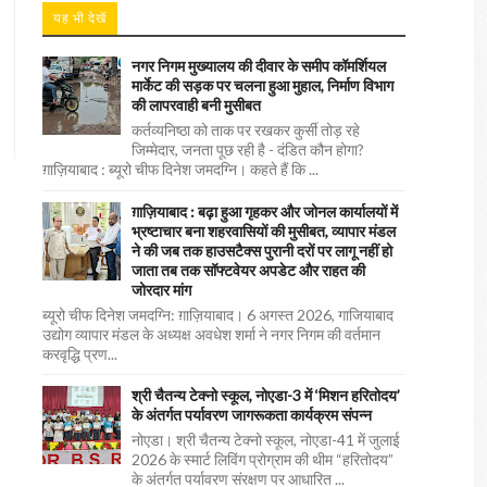
यह भी देखें
नगर निगम मुख्यालय की दीवार के समीप कॉमर्शियल
मार्केट की सड़क पर चलना हुआ मुहाल, निर्माण विभाग
की लापरवाही बनी मुसीबत
कर्तव्यनिष्ठा को ताक पर रखकर कुर्सी तोड़ रहे
जिम्मेदार, जनता पूछ रही है - दंडित कौन होगा?
ग़ाज़ियाबाद : ब्यूरो चीफ दिनेश जमदग्नि। कहते हैं कि ...
ग़ाज़ियाबाद : बढ़ा हुआ गृहकर और जोनल कार्यालयों में
भ्रष्टाचार बना शहरवासियों की मुसीबत, व्यापार मंडल
ने की जब तक हाउसटैक्स पुरानी दरों पर लागू नहीं हो
जाता तब तक सॉफ्टवेयर अपडेट और राहत की
जोरदार मांग
ब्यूरो चीफ दिनेश जमदग्नि: ग़ाज़ियाबाद। 6 अगस्त 2026, गाजियाबाद
उद्योग व्यापार मंडल के अध्यक्ष अवधेश शर्मा ने नगर निगम की वर्तमान
करवृद्धि प्रण...
श्री चैतन्य टेक्नो स्कूल, नोएडा-3 में ‘मिशन हरितोदय’
के अंतर्गत पर्यावरण जागरूकता कार्यक्रम संपन्न
नोएडा। श्री चैतन्य टेक्नो स्कूल, नोएडा-41 में जुलाई
2026 के स्मार्ट लिविंग प्रोग्राम की थीम “हरितोदय”
के अंतर्गत पर्यावरण संरक्षण पर आधारित ...