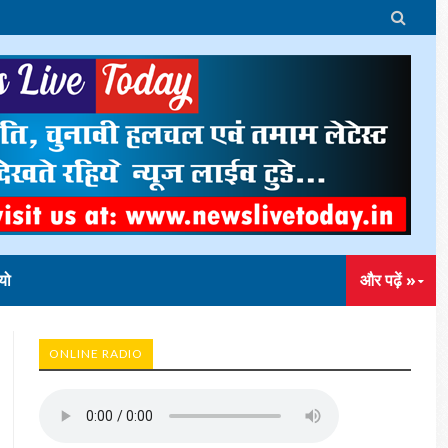

यो
और पढ़ें »
ONLINE RADIO