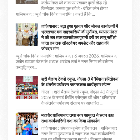
कर्तव्यनिष्ठा को ताक पर रखकर कुर्सी तोड़ रहे
जिम्मेदार, जनता पूछ रही है - दंडित कौन होगा?
ग़ाज़ियाबाद : ब्यूरो चीफ दिनेश जमदग्नि। कहते हैं कि ...
ग़ाज़ियाबाद : बढ़ा हुआ गृहकर और जोनल कार्यालयों में
भ्रष्टाचार बना शहरवासियों की मुसीबत, व्यापार मंडल
ने की जब तक हाउसटैक्स पुरानी दरों पर लागू नहीं हो
जाता तब तक सॉफ्टवेयर अपडेट और राहत की
जोरदार मांग
ब्यूरो चीफ दिनेश जमदग्नि: ग़ाज़ियाबाद। 6 अगस्त 2026, गाजियाबाद
उद्योग व्यापार मंडल के अध्यक्ष अवधेश शर्मा ने नगर निगम की वर्तमान
करवृद्धि प्रण...
श्री चैतन्य टेक्नो स्कूल, नोएडा-3 में ‘मिशन हरितोदय’
के अंतर्गत पर्यावरण जागरूकता कार्यक्रम संपन्न
नोएडा। श्री चैतन्य टेक्नो स्कूल, नोएडा-41 में जुलाई
2026 के स्मार्ट लिविंग प्रोग्राम की थीम “हरितोदय”
के अंतर्गत पर्यावरण संरक्षण पर आधारित ...
महापौर ग़ाज़ियाबाद तथा नगर आयुक्त ने सदन कक्ष
तथा कार्यकारिणी कक्ष का किया लोकार्पण
ग़ाज़ियाबाद : संपादक बृजेश श्रीवास्तव। गाजियाबाद
नगर निगम मुख्यालय में सदन कक्ष तथा कार्यकारिणी
कक्ष का जीर्णोद्धार कराया गया है। जिसका लोकार्...