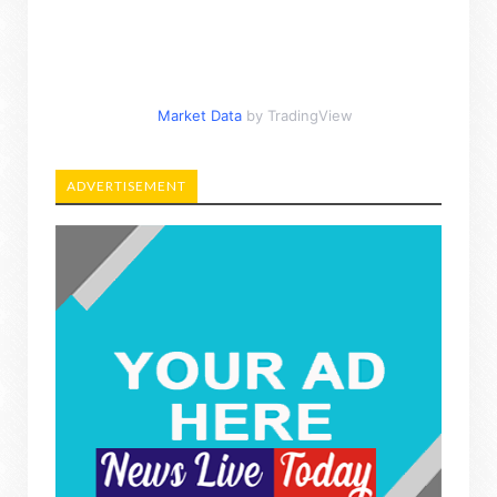
Market Data
by TradingView
ADVERTISEMENT