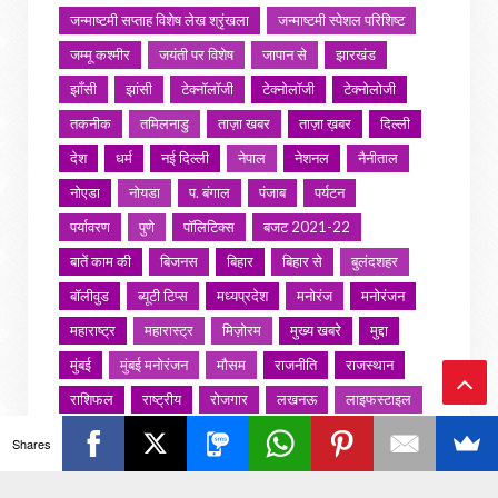
जन्माष्टमी सप्ताह विशेष लेख श्रृंखला
जन्माष्टमी स्पेशल परिशिष्ट
जम्मू कश्मीर
जयंती पर विशेष
जापान से
झारखंड
झाँसी
झांसी
टेक्नॉलॉजी
टेक्नोलॉजी
टेक्नोलोजी
तकनीक
तमिलनाडु
ताज़ा खबर
ताज़ा ख़बर
दिल्ली
देश
धर्म
नई दिल्ली
नेपाल
नेशनल
नैनीताल
नोएडा
नोयडा
प. बंगाल
पंजाब
पर्यटन
पर्यावरण
पुणे
पॉलिटिक्स
बजट 2021-22
बातें काम की
बिजनस
बिहार
बिहार से
बुलंदशहर
बॉलीवुड
ब्यूटी टिप्स
मध्यप्रदेश
मनोरंज
मनोरंजन
महाराष्ट्र
महारास्ट्र
मिज़ोरम
मुख्य खबरे
मुद्दा
मुंबई
मुंबई मनोरंजन
मौसम
राजनीति
राजस्थान
राशिफल
राष्ट्रीय
रोजगार
लखनऊ
लाइफस्टाइल
Ba
लाइफ़स्टाइल
वायरल वीडियो
विविध
व्यापार
Shares
ck
शख्सियत
शख़्सियत
शिक्षा
समाज
संस्कार