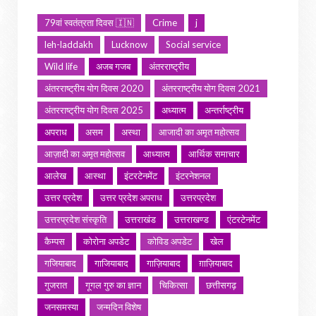
79वां स्वतंत्रता दिवस 🇮🇳
Crime
j
leh-laddakh
Lucknow
Social service
Wild life
अजब गजब
अंतरराष्ट्रीय
अंतरराष्ट्रीय योग दिवस 2020
अंतरराष्ट्रीय योग दिवस 2021
अंतरराष्ट्रीय योग दिवस 2025
अध्यात्म
अन्तर्राष्ट्रीय
अपराध
असम
अस्था
आजादी का अमृत महोत्सव
आज़ादी का अमृत महोत्सव
आध्यात्म
आर्थिक समाचार
आलेख
आस्था
इंटरटेनमेंट
इंटरनेशनल
उत्तर प्रदेश
उत्तर प्रदेश अपराध
उत्तरप्रदेश
उत्तरप्रदेश संस्कृति
उत्तराखंड
उत्तराखण्ड
एंटरटेनमेंट
कैम्पस
कोरोना अपडेट
कोविड अपडेट
खेल
गजियाबाद
गाजियाबाद
गाज़ियाबाद
ग़ाज़ियाबाद
गुजरात
गूगल गुरु का ज्ञान
चिकित्सा
छत्तीसगढ़
जनसमस्या
जन्मदिन विशेष