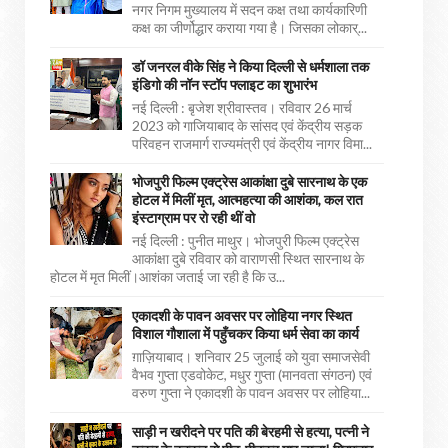
नगर निगम मुख्यालय में सदन कक्ष तथा कार्यकारिणी
कक्ष का जीर्णोद्धार कराया गया है। जिसका लोकार्...
डॉ जनरल वीके सिंह ने किया दिल्ली से धर्मशाला तक
इंडिगो की नॉन स्टॉप फ्लाइट का शुभारंभ
नई दिल्ली : बृजेश श्रीवास्तव। रविवार 26 मार्च
2023 को गाजियाबाद के सांसद एवं केंद्रीय सड़क
परिवहन राजमार्ग राज्यमंत्री एवं केंद्रीय नागर विमा...
भोजपुरी फिल्म एक्ट्रेस आकांक्षा दुबे सारनाथ के एक
होटल में मिलीं मृत, आत्महत्या की आशंका, कल रात
इंस्टाग्राम पर रो रही थीं वो
नई दिल्ली : पुनीत माथुर। भोजपुरी फिल्म एक्ट्रेस
आकांक्षा दुबे रविवार को वाराणसी स्थित सारनाथ के
होटल में मृत मिलीं।आशंका जताई जा रही है कि उ...
एकादशी के पावन अवसर पर लोहिया नगर स्थित
विशाल गौशाला में पहुँचकर किया धर्म सेवा का कार्य
ग़ाज़ियाबाद। शनिवार 25 जुलाई को युवा समाजसेवी
वैभव गुप्ता एडवोकेट, मधुर गुप्ता (मानवता संगठन) एवं
वरुण गुप्ता ने एकादशी के पावन अवसर पर लोहिया...
साड़ी न खरीदने पर पति की बेरहमी से हत्या, पत्नी ने