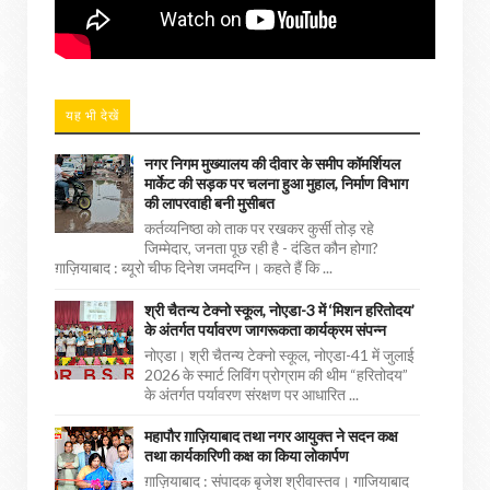
यह भी देखें
नगर निगम मुख्यालय की दीवार के समीप कॉमर्शियल
मार्केट की सड़क पर चलना हुआ मुहाल, निर्माण विभाग
की लापरवाही बनी मुसीबत
कर्तव्यनिष्ठा को ताक पर रखकर कुर्सी तोड़ रहे
जिम्मेदार, जनता पूछ रही है - दंडित कौन होगा?
ग़ाज़ियाबाद : ब्यूरो चीफ दिनेश जमदग्नि। कहते हैं कि ...
श्री चैतन्य टेक्नो स्कूल, नोएडा-3 में ‘मिशन हरितोदय’
के अंतर्गत पर्यावरण जागरूकता कार्यक्रम संपन्न
नोएडा। श्री चैतन्य टेक्नो स्कूल, नोएडा-41 में जुलाई
2026 के स्मार्ट लिविंग प्रोग्राम की थीम “हरितोदय”
के अंतर्गत पर्यावरण संरक्षण पर आधारित ...
महापौर ग़ाज़ियाबाद तथा नगर आयुक्त ने सदन कक्ष
तथा कार्यकारिणी कक्ष का किया लोकार्पण
ग़ाज़ियाबाद : संपादक बृजेश श्रीवास्तव। गाजियाबाद