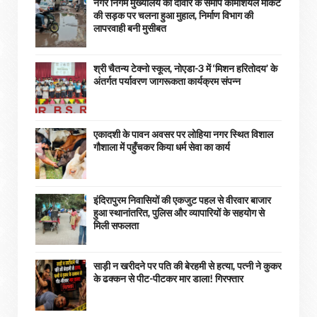
नगर निगम मुख्यालय की दीवार के समीप कॉमर्शियल मार्केट
की सड़क पर चलना हुआ मुहाल, निर्माण विभाग की
लापरवाही बनी मुसीबत
श्री चैतन्य टेक्नो स्कूल, नोएडा-3 में ‘मिशन हरितोदय’ के
अंतर्गत पर्यावरण जागरूकता कार्यक्रम संपन्न
एकादशी के पावन अवसर पर लोहिया नगर स्थित विशाल
गौशाला में पहुँचकर किया धर्म सेवा का कार्य
इंदिरापुरम निवासियों की एकजुट पहल से वीरवार बाजार
हुआ स्थानांतरित, पुलिस और व्यापारियों के सहयोग से
मिली सफलता
साड़ी न खरीदने पर पति की बेरहमी से हत्या, पत्नी ने कुकर
के ढक्कन से पीट-पीटकर मार डाला! गिरफ्तार