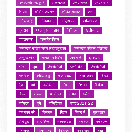
उत्तरप्रदेश संस्कृति
उत्तराखंड
उत्तराखण्ड
एंटरटेनमेंट
कैम्पस
कोरोना अपडेट
कोविड अपडेट
खेल
गजियाबाद
गाजियाबाद
गाज़ियाबाद
ग़ाज़ियाबाद
गुजरात
गूगल गुरु का ज्ञान
चिकित्सा
छत्तीसगढ़
जनसमस्या
जन्मदिन विशेष
जन्माष्टमी सप्ताह विशेष लेख श्रृंखला
जन्माष्टमी स्पेशल परिशिष्ट
जम्मू कश्मीर
जयंती पर विशेष
जापान से
झारखंड
झाँसी
झांसी
टेक्नॉलॉजी
टेक्नोलॉजी
टेक्नोलोजी
तकनीक
तमिलनाडु
ताज़ा खबर
ताज़ा ख़बर
दिल्ली
देश
धर्म
नई दिल्ली
नेपाल
नेशनल
नैनीताल
नोएडा
नोयडा
प. बंगाल
पंजाब
पर्यटन
पर्यावरण
पुणे
पॉलिटिक्स
बजट 2021-22
बातें काम की
बिजनस
बिहार
बिहार से
बुलंदशहर
बॉलीवुड
ब्यूटी टिप्स
मध्यप्रदेश
मनोरंज
मनोरंजन
महाराष्ट्र
महारास्ट्र
मिज़ोरम
मुख्य खबरे
मुद्दा