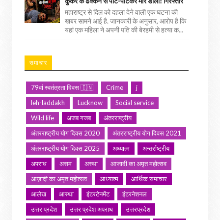
कुकर के ढक्कन से पीट-पीटकर मार डाला! गिरफ्तार
महाराष्ट्र से दिल को दहला देने वाली एक घटना की
खबर सामने आई है. जानकारी के अनुसार, आरोप है कि
यहां एक महिला ने अपनी पति की बेरहमी से हत्या क...
समाचार
79वां स्वतंत्रता दिवस 🇮🇳
Crime
j
leh-laddakh
Lucknow
Social service
Wild life
अजब गजब
अंतरराष्ट्रीय
अंतरराष्ट्रीय योग दिवस 2020
अंतरराष्ट्रीय योग दिवस 2021
अंतरराष्ट्रीय योग दिवस 2025
अध्यात्म
अन्तर्राष्ट्रीय
अपराध
असम
अस्था
आजादी का अमृत महोत्सव
आज़ादी का अमृत महोत्सव
आध्यात्म
आर्थिक समाचार
आलेख
आस्था
इंटरटेनमेंट
इंटरनेशनल
उत्तर प्रदेश
उत्तर प्रदेश अपराध
उत्तरप्रदेश