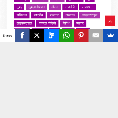
मुंबई
मुंबई मनोरंजन
मौसम
राजनीति
राजस्थान
राशिफल
राष्ट्रीय
रोजगार
लखनऊ
लाइफस्टाइल
लाइफ़स्टाइल
वायरल वीडियो
विविध
व्यापार
Ba
शख्सियत
शख़्सियत
शिक्षा
समाज
संस्कार
Shares
संस्कृति
साहित्य सरोवर
सिटी इवेंट
स्पोर्ट्स
ck
स्वस्थ्य
स्वास्थ
स्वास्थ्य
हरयाणा
हरियाणा
To
हिमाचल प्रदेश
हेल्थ
होली 2022
To
p
जरा हटके