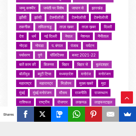
जम्मू कश्मीर
जयंती पर विशेष
जापान से
झारखंड
झाँसी
झांसी
टेक्नॉलॉजी
टेक्नोलॉजी
टेक्नोलोजी
तकनीक
तमिलनाडु
ताज़ा खबर
ताज़ा ख़बर
दिल्ली
देश
धर्म
नई दिल्ली
नेपाल
नेशनल
नैनीताल
नोएडा
नोयडा
प. बंगाल
पंजाब
पर्यटन
पर्यावरण
पुणे
पॉलिटिक्स
बजट 2021-22
बातें काम की
बिजनस
बिहार
बिहार से
बुलंदशहर
बॉलीवुड
ब्यूटी टिप्स
मध्यप्रदेश
मनोरंज
मनोरंजन
महाराष्ट्र
महारास्ट्र
मिज़ोरम
मुख्य खबरे
मुद्दा
मुंबई
मुंबई मनोरंजन
मौसम
राजनीति
राजस्थान
राशिफल
राष्ट्रीय
रोजगार
लखनऊ
लाइफस्टाइल
Ba
लाइफ़स्टाइल
वायरल वीडियो
विविध
व्यापार
Shares
ck
शख्सियत
शख़्सियत
शिक्षा
समाज
संस्कार
संस्कृति
साहित्य सरोवर
सिटी इवेंट
स्पोर्ट्स
To