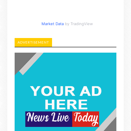
Market Data
by TradingView
ADVERTISEMENT