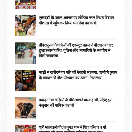
एकादशी के पावन अवसर पर लोहिया नगर स्थित विशाल
गौशाला में पहुँचकर किया धर्म सेवा का कार्य
इंदिरापुरम निवासियों की एकजुट पहल से वीरवार बाजार
हुआ स्थानांतरित, पुलिस और व्यापारियों के सहयोग से
मिली सफलता
साड़ी न खरीदने पर पति की बेरहमी से हत्या, पत्नी ने कुकर
के ढक्कन से पीट-पीटकर मार डाला! गिरफ्तार
पकड़ा गया गाड़ियों के पीछे भागने वाला हाथी, पढ़िए इस
बेज़ुबान की मार्मिक कहानी
श्री महाकाली पीठ हनुमत धाम में शिव परिवार व मां