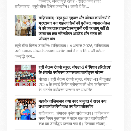
जिम्मेदार, जनता पूछ रही है - दंडित कौन होगा?
ग़ाज़ियाबाद : ब्यूरो चीफ दिनेश जमदग्नि। कहते हैं कि ...
ग़ाज़ियाबाद : बढ़ा हुआ गृहकर और जोनल कार्यालयों में
भ्रष्टाचार बना शहरवासियों की मुसीबत, व्यापार मंडल
ने की जब तक हाउसटैक्स पुरानी दरों पर लागू नहीं हो
जाता तब तक सॉफ्टवेयर अपडेट और राहत की
जोरदार मांग
ब्यूरो चीफ दिनेश जमदग्नि: ग़ाज़ियाबाद। 6 अगस्त 2026, गाजियाबाद
उद्योग व्यापार मंडल के अध्यक्ष अवधेश शर्मा ने नगर निगम की वर्तमान
करवृद्धि प्रण...
श्री चैतन्य टेक्नो स्कूल, नोएडा-3 में ‘मिशन हरितोदय’
के अंतर्गत पर्यावरण जागरूकता कार्यक्रम संपन्न
नोएडा। श्री चैतन्य टेक्नो स्कूल, नोएडा-41 में जुलाई
2026 के स्मार्ट लिविंग प्रोग्राम की थीम “हरितोदय”
के अंतर्गत पर्यावरण संरक्षण पर आधारित ...
महापौर ग़ाज़ियाबाद तथा नगर आयुक्त ने सदन कक्ष
तथा कार्यकारिणी कक्ष का किया लोकार्पण
ग़ाज़ियाबाद : संपादक बृजेश श्रीवास्तव। गाजियाबाद
नगर निगम मुख्यालय में सदन कक्ष तथा कार्यकारिणी
कक्ष का जीर्णोद्धार कराया गया है। जिसका लोकार्...