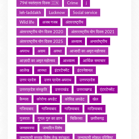
79वां स्वतंत्रता दिवस 🇮🇳
Crime
j
leh-laddakh
Lucknow
Social service
Wild life
अजब गजब
अंतरराष्ट्रीय
अंतरराष्ट्रीय योग दिवस 2020
अंतरराष्ट्रीय योग दिवस 2021
अंतरराष्ट्रीय योग दिवस 2025
अध्यात्म
अन्तर्राष्ट्रीय
अपराध
असम
अस्था
आजादी का अमृत महोत्सव
आज़ादी का अमृत महोत्सव
आध्यात्म
आर्थिक समाचार
आलेख
आस्था
इंटरटेनमेंट
इंटरनेशनल
उत्तर प्रदेश
उत्तर प्रदेश अपराध
उत्तरप्रदेश
उत्तरप्रदेश संस्कृति
उत्तराखंड
उत्तराखण्ड
एंटरटेनमेंट
कैम्पस
कोरोना अपडेट
कोविड अपडेट
खेल
गजियाबाद
गाजियाबाद
गाज़ियाबाद
ग़ाज़ियाबाद
गुजरात
गूगल गुरु का ज्ञान
चिकित्सा
छत्तीसगढ़
जनसमस्या
जन्मदिन विशेष
जन्माष्टमी सप्ताह विशेष लेख श्रृंखला
जन्माष्टमी स्पेशल परिशिष्ट